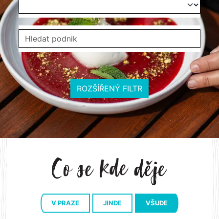
ROZŠÍŘENÝ FILTR
V PRAZE
JINDE
VŠUDE