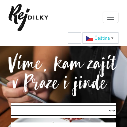
Čeština‎
▼