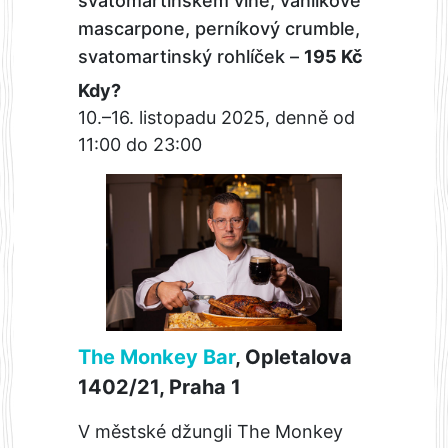
svatomartinském víně, vanilkové
mascarpone, perníkový crumble,
svatomartinský rohlíček –
195 Kč
Kdy?
10.–16. listopadu 2025, denně od
11:00 do 23:00
The Monkey Bar
, Opletalova
1402/21, Praha 1
V městské džungli The Monkey