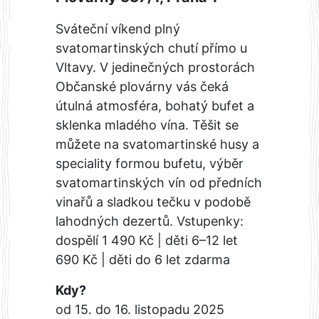
Sváteční víkend plný
svatomartinských chutí přímo u
Vltavy. V jedinečných prostorách
Občanské plovárny vás čeká
útulná atmosféra, bohatý bufet a
sklenka mladého vína. Těšit se
můžete na svatomartinské husy a
speciality formou bufetu, výběr
svatomartinských vín od předních
vinařů a sladkou tečku v podobě
lahodných dezertů. Vstupenky:
dospělí 1 490 Kč | děti 6–12 let
690 Kč | děti do 6 let zdarma
Kdy?
od 15. do 16. listopadu 2025