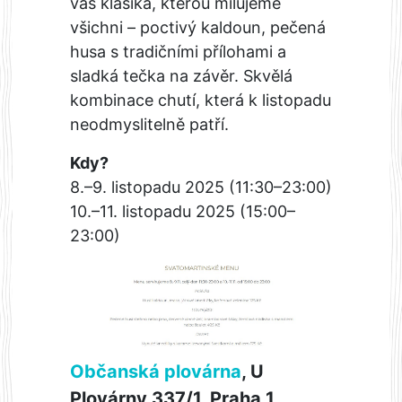
vás klasika, kterou milujeme
všichni – poctivý kaldoun, pečená
husa s tradičními přílohami a
sladká tečka na závěr. Skvělá
kombinace chutí, která k listopadu
neodmyslitelně patří.
Kdy?
8.–9. listopadu 2025 (11:30–23:00)
10.–11. listopadu 2025 (15:00–
23:00)
Občanská plovárna
, U
Plovárny 337/1, Praha 1