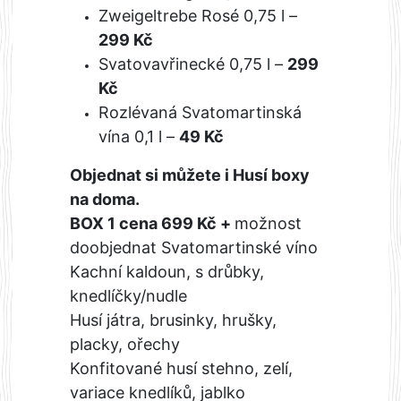
Zweigeltrebe Rosé 0,75 l –
299 Kč
Svatovavřinecké 0,75 l –
299
Kč
Rozlévaná Svatomartinská
vína 0,1 l –
49 Kč
Objednat si můžete i Husí boxy
na doma.
BOX 1 cena 699 Kč +
možnost
doobjednat Svatomartinské víno
Kachní kaldoun, s drůbky,
knedlíčky/nudle
Husí játra, brusinky, hrušky,
placky, ořechy
Konfitované husí stehno, zelí,
variace knedlíků, jablko