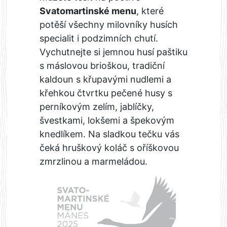
Svatomartinské menu
, které
potěší všechny milovníky husích
specialit i podzimních chutí.
Vychutnejte si jemnou husí paštiku
s máslovou brioškou, tradiční
kaldoun s křupavými nudlemi a
křehkou čtvrtku pečené husy s
perníkovým zelím, jablíčky,
švestkami, lokšemi a špekovým
knedlíkem. Na sladkou tečku vás
čeká hruškový koláč s oříškovou
zmrzlinou a marmeládou.