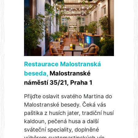
Restaurace Malostranská
beseda
,
Malostranské
náměstí 35/21, Praha 1
Přijďte oslavit svatého Martina do
Malostranské besedy. Čeká vás
paštika z husích jater, tradiční husí
kaldoun, pečená husa a další
sváteční speciality, doplněné
výběrem svatomartinských vín.