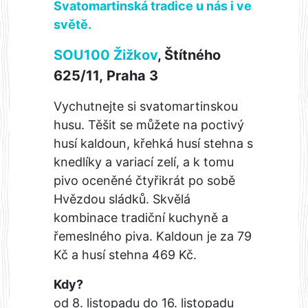
Svatomartinská tradice u nás i ve
světě.
SOU100 Žižkov
,
Štítného
625/11, Praha 3
Vychutnejte si svatomartinskou
husu. Těšit se můžete na poctivý
husí kaldoun, křehká husí stehna s
knedlíky a variací zelí, a k tomu
pivo oceněné čtyřikrát po sobě
Hvězdou sládků. Skvělá
kombinace tradiční kuchyně a
řemeslného piva. Kaldoun je za 79
Kč a husí stehna 469 Kč.
Kdy?
od 8. listopadu do 16. listopadu