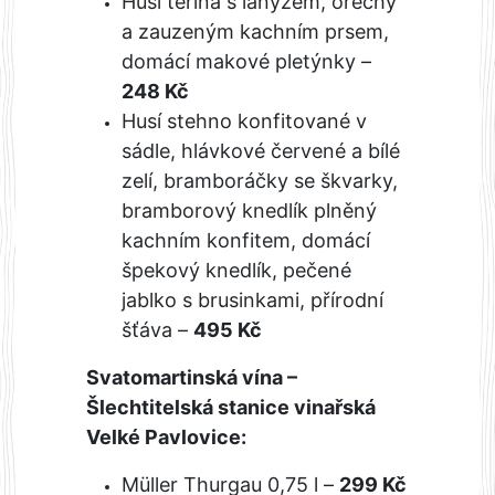
Husí terina s lanýžem, ořechy
a zauzeným kachním prsem,
domácí makové pletýnky –
248 Kč
Husí stehno konfitované v
sádle, hlávkové červené a bílé
zelí, bramboráčky se škvarky,
bramborový knedlík plněný
kachním konfitem, domácí
špekový knedlík, pečené
jablko s brusinkami, přírodní
šťáva –
495 Kč
Svatomartinská vína –
Šlechtitelská stanice vinařská
Velké Pavlovice:
Müller Thurgau 0,75 l –
299 Kč