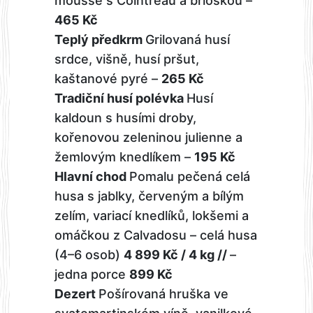
mousse s Cointreau a brioškou –
465 Kč
Teplý předkrm
Grilovaná husí
srdce, višně, husí pršut,
kaštanové pyré –
265 Kč
Tradiční husí polévka
Husí
kaldoun s husími droby,
kořenovou zeleninou julienne a
žemlovým knedlíkem –
195 Kč
Hlavní chod
Pomalu pečená celá
husa s jablky, červeným a bílým
zelím, variací knedlíků, lokšemi a
omáčkou z Calvadosu – celá husa
(4–6 osob)
4 899 Kč / 4 kg //
–
jedna porce
899 Kč
Dezert
Pošírovaná hruška ve