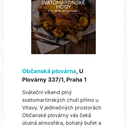
Občanská plovárna
, U
Plovárny 337/1, Praha 1
Sváteční víkend plný
svatomartinských chutí přímo u
Vltavy. V jedinečných prostorách
Občanské plovárny vás čeká
útulná atmosféra, bohatý bufet a