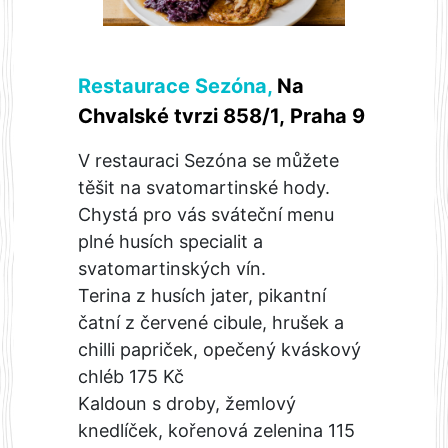
Restaurace Sezóna
,
Na
Chvalské tvrzi 858/1, Praha 9
V restauraci Sezóna se můžete
těšit na svatomartinské hody.
Chystá pro vás sváteční menu
plné husích specialit a
svatomartinských vín.
Terina z husích jater, pikantní
čatní z červené cibule, hrušek a
chilli papriček, opečený kváskový
chléb 175 Kč
Kaldoun s droby, žemlový
knedlíček, kořenová zelenina 115