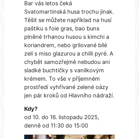
Bar vás letos čeká
Svatomartinská husa trochu jinak.
Těšit se můžete například na husí
paštiku s foie gras, bao buns
plněné trhanou husou s kimchi a
koriandrem, nebo grilované bílé
zelí s miso glazurou a chilli pyré. A
chybět samozřejmě nebudou ani
sladké buchtičky s vanilkovým
krémem. To vše v příjemném
prostředí vyhřívané zelené oázy
jen pár kroků od Hlavního nádraží.
Kdy?
od 10. do 16. listopadu 2025,
denně od 11:30 do 15:00