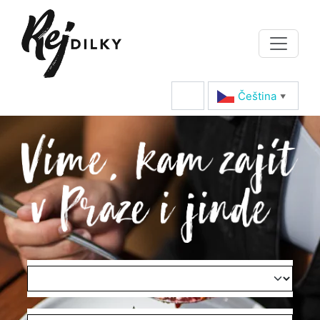
Čeština‎
▼