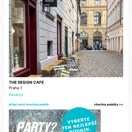
THE DESIGN CAFE
Praha 1
Kavárny
přidat nově otevřený podnik
všechny podniky >>