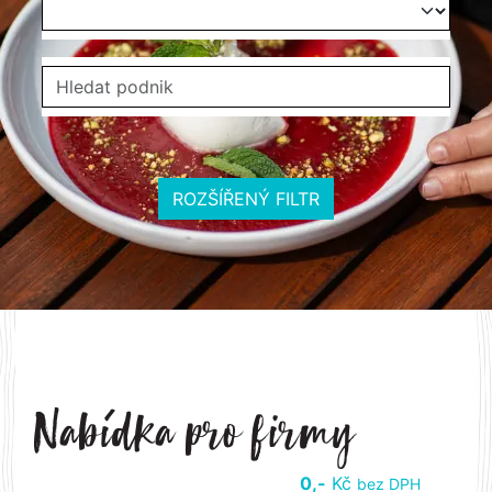
ROZŠÍŘENÝ FILTR
0,-
Kč
bez DPH