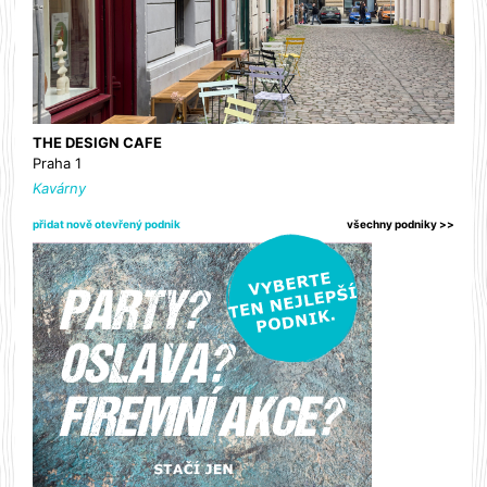
THE DESIGN CAFE
Praha 1
Kavárny
přidat nově otevřený podnik
všechny podniky >>