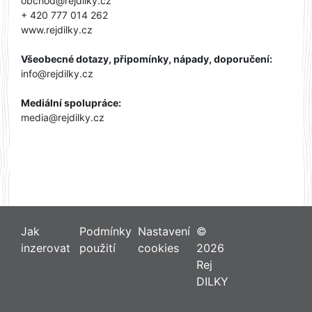
obchod@rejdilky.cz
+ 420 777 014 262
www.rejdilky.cz
Všeobecné dotazy, připomínky, nápady, doporučení:
info@rejdilky.cz
Mediální spolupráce:
media@rejdilky.cz
Jak
Podmínky
Nastavení
©
inzerovat
použití
cookies
2026
Rej
DILKY