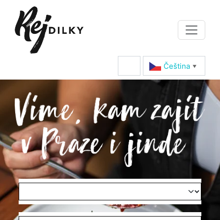
Čeština‎
▼