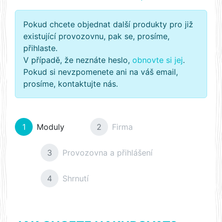
Pokud chcete objednat další produkty pro již
existující provozovnu, pak se, prosíme,
přihlaste.
V případě, že neznáte heslo,
obnovte si jej
.
Pokud si nevzpomenete ani na váš email,
prosíme, kontaktujte nás.
1
Moduly
2
Firma
3
Provozovna a přihlášení
4
Shrnutí