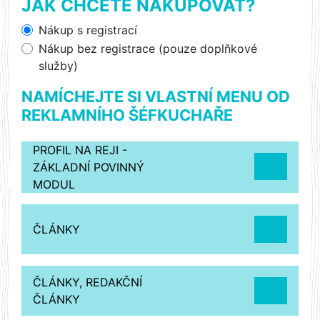
JAK CHCETE NAKUPOVAT?
Nákup s registrací
Nákup bez registrace (pouze doplňkové
služby)
NAMÍCHEJTE SI VLASTNÍ MENU OD
REKLAMNÍHO ŠÉFKUCHAŘE
PROFIL NA REJI -
ZÁKLADNÍ POVINNÝ
MODUL
ČLÁNKY
ČLÁNKY, REDAKČNÍ
ČLÁNKY