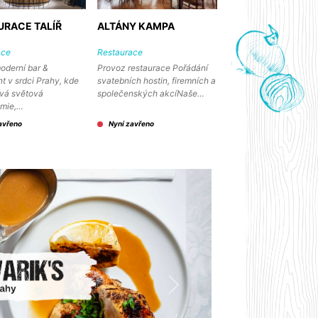
URACE TALÍŘ
ALTÁNY KAMPA
ace
Restaurace
moderní bar &
Provoz restaurace Pořádání
nt v srdci Prahy, kde
svatebních hostin, firemních a
vá světová
společenských akcíNaše…
omie,…
avřeno
Nyní zavřeno
Další