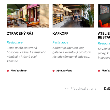
ZTRACENÝ RÁJ
KAFKOFF
ATELI
RESTA
Restaurace
Restaurace
Restaur
Jsme dobře situovaná
Kafkoff je kavárna, bar,
Skvělé č
hospoda v zátiší Letenského
galerie a eventový prostor v
plody, k
náměstí v krásné ulici
historickém domě, kde se…
Inspirov
zarostlé…
Nyní zavřeno
Nyní zavřeno
Nyní z
<< Předchozí strana
Dal