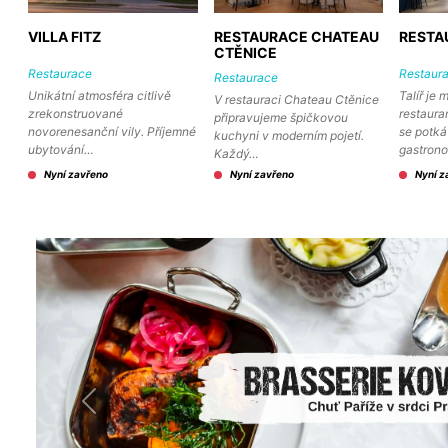
VILLA FITZ
RESTAURACE CHATEAU
RESTA
CTĚNICE
Restaurace
Restaur
Restaurace
Unikátní atmosféra citlivě
Talíř je 
V restauraci Chateau Ctěnice
zrekonstruované
restaura
připravujeme špičkovou
novorenesanční vily. Příjemné
se potká
kuchyni v moderním pojetí.
ubytování…
gastron
Každý…
Nyní zavřeno
Nyní zavřeno
Nyní z
Předchozí