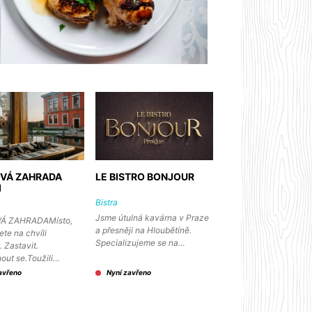
VÁ ZAHRADA
LE BISTRO BONJOUR
I
Bistra
Jsme útulná kavárna v Praze
Á ZAHRADAMísto,
a přesněji na Hloubětíně.
te na chvíli
Specializujeme se na…
. Zastavit.
out se.Toužili…
avřeno
Nyní zavřeno