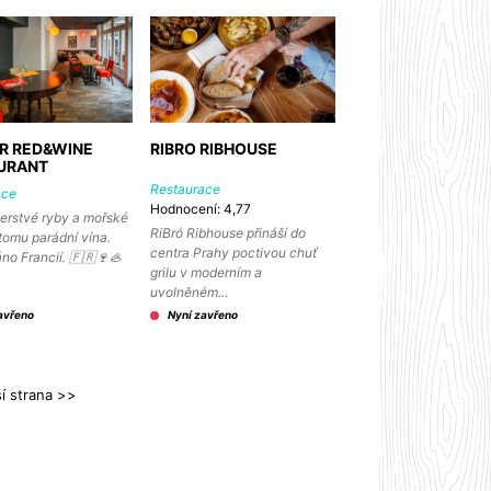
ER RED&WINE
RIBRO RIBHOUSE
URANT
Restaurace
ace
Hodnocení: 4,77
erstvé ryby a mořské
RiBró Ribhouse přináší do
 tomu parádní vína.
centra Prahy poctivou chuť
áno Francií. 🇫🇷🍷🦪
grilu v moderním a
uvolněném…
avřeno
Nyní zavřeno
ší strana >>