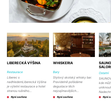
LIBERECKÁ VÝŠINA
WHISKERIA
SAUNO
SALOR
Restaurace
Bary
Ostatní
Liberec s
Stylový skotský whisky bar.
SAUNOV
nadhledemLiberecká Výšina
Pravidelně pořádáme
kde může
je výletní restaurace a hotel
degustace těch
uniknout
stranou rušného…
nejzajímavějších…
Nadechn
Nyní zavřeno
Nyní zavřeno
Nyní z