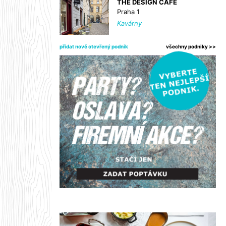
THE DESIGN CAFE
Praha 1
Kavárny
přidat nově otevřený podnik
všechny podniky >>