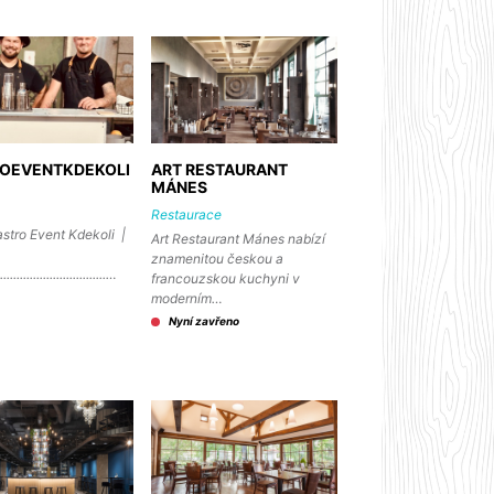
OEVENTKDEKOLI
ART RESTAURANT
MÁNES
Restaurace
tro Event Kdekoli |
Art Restaurant Mánes nabízí
znamenitou českou a
.................................…
francouzskou kuchyni v
moderním…
Nyní zavřeno