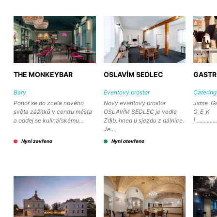
THE MONKEYBAR
OSLAVÍM SEDLEC
GASTR
Bary
Eventový prostor
Catering
Ponoř se do zcela nového
Nový eventový prostor
Jsme Gas
světa zážitků v centru města
OSLAVÍM SEDLEC je vedle
G_E_K
a oddej se kulinářskému…
Zdib, hned u sjezdu z dálnice.
| .............
Je…
Nyní zavřeno
Nyní otevřeno