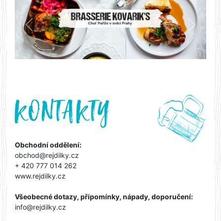
Předchozí
Další
Obchodní oddělení:
obchod@rejdilky.cz
+ 420 777 014 262
www.rejdilky.cz
Všeobecné dotazy, připomínky, nápady, doporučení:
info@rejdilky.cz