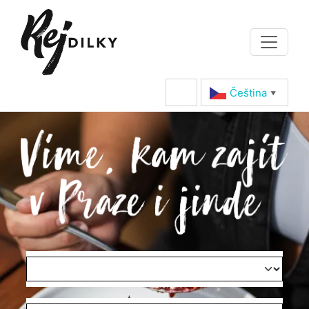
Čeština‎
▼