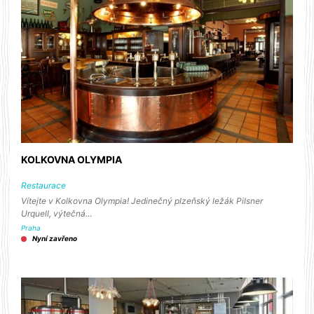
KOLKOVNA OLYMPIA
Restaurace
Vítejte v Kolkovna Olympia! Jedinečný plzeňský ležák Pilsner
Urquell, výtečná…
Praha
Nyní zavřeno