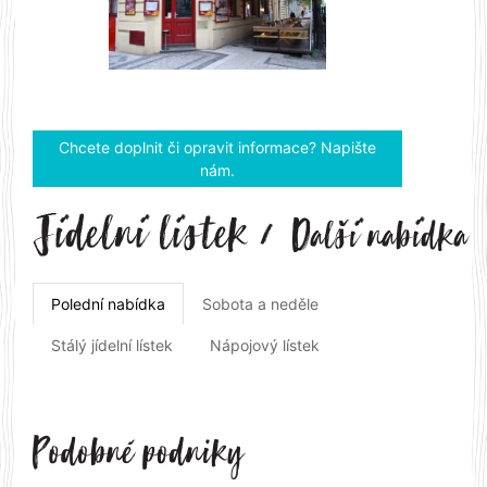
Previous
Next
Chcete doplnit či opravit informace? Napište
nám.
Polední nabídka
Sobota a neděle
Stálý jídelní lístek
Nápojový lístek