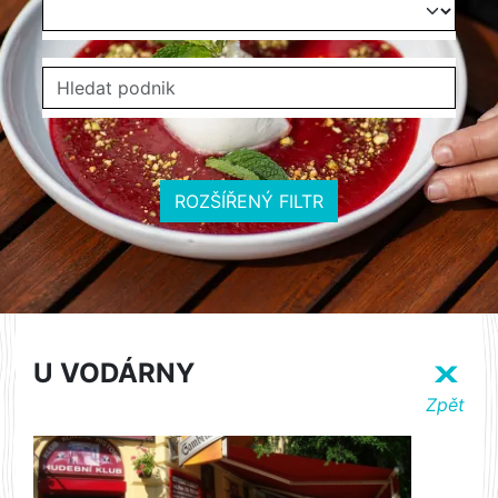
ROZŠÍŘENÝ FILTR
U VODÁRNY
X
Zpět