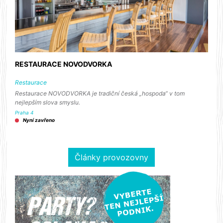
RESTAURACE NOVODVORKA
Restaurace
Restaurace NOVODVORKA je tradiční česká „hospoda“ v tom
nejlepším slova smyslu.
Praha 4
Nyní zavřeno
Články provozovny