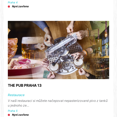
Praha 4
Nyní zavřeno
THE PUB PRAHA 13
Restaurace
V naší restauraci si můžete načepovat nepasterizované pivo z tanků
u jednoho ze…
Praha 5
Nyní zavřeno