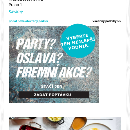
Praha 1
Kavárny
přidat nově otevřený podnik
všechny podniky >>