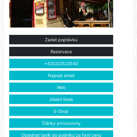
Zadat poptávku
Rezervace
+420222522540
Napsat email
Web
Jídelní lístek
E-Shop
Články provozovny
Objednat taxík do podniku za fixní cenu