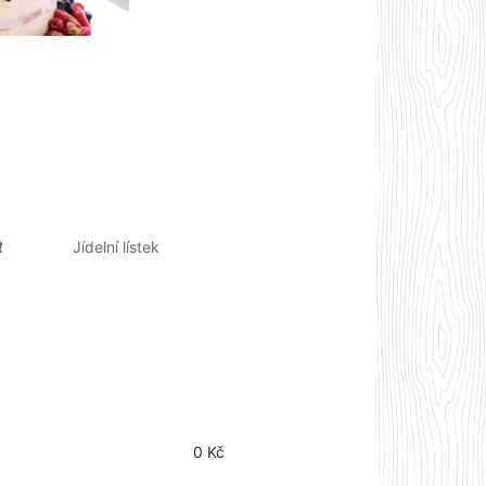
❗
Jídelní lístek
0 Kč