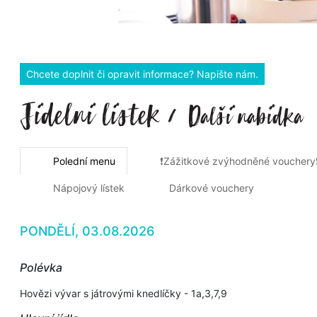
Chcete doplnit či opravit informace? Napište nám.
Polední menu
❗Zážitkové zvýhodněné vouchery
Nápojový lístek
Dárkové vouchery
PONDĚLÍ, 03.08.2026
Polévka
Hovězi vývar s játrovými knedlíčky - 1a,3,7,9