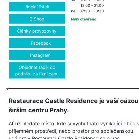
12:00 - 21:00
Jídelní lístek
ne
- 07:30 - 10:30
E-Shop
Nyní otevřeno
Články provozovny
Facebook
Instagram
Objednat taxík do
podniku za fixní cenu
Restaurace Castle Residence je vaší oázou
širším centru Prahy.
Ať už hledáte místo, kde si vychutnáte vynikající oběd 
příjemném prostředí, nebo prostor pro společenskou
událost v Restauraci Castle Residence se o vás