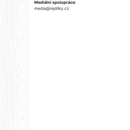
Mediální spolupráce:
media@rejdilky.cz