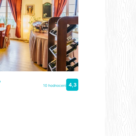
e
4,3
10 hodnocení