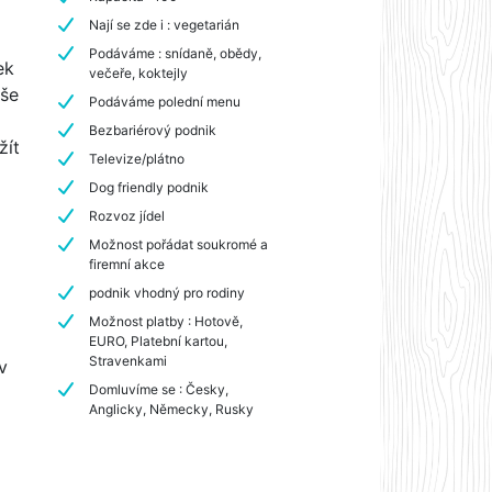
Nají se zde i : vegetarián
Podáváme : snídaně, obědy,
ek
večeře, koktejly
aše
Podáváme polední menu
Bezbariérový podnik
žít
Televize/plátno
Dog friendly podnik
Rozvoz jídel
Možnost pořádat soukromé a
firemní akce
podnik vhodný pro rodiny
Možnost platby : Hotově,
EURO, Platební kartou,
Stravenkami
v
Domluvíme se : Česky,
Anglicky, Německy, Rusky