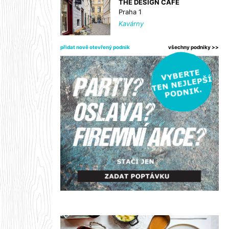
THE DESIGN CAFE
Praha 1
Kavárny
přidat nově otevřený podnik
všechny podniky >>