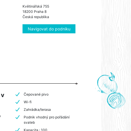
Květinářská 755
18200 Praha 8
Česká republika
Navigovat do podniku
 v
Čepované pivo
Wi-fi
Zahrádka/terasa
v
Podnik vhodný pro pořádání
svateb
Kapacita : 100