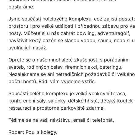
postaráme.
Jsme součástí holelového komplexu, což zajistí dostat
prostoru i pro velké události i případnou zábavu pro v
hosty. Můžete si u nás zahrát bowling, adventuragolf,
navštívit krytý bazén se slanou vodou, saunu, nebo si u
uvolňující masáž.
Opřete se o naše mnohaleté zkušenosti s pořádáním
svateb, rodinných oslav, firemních akcí, cateringu.
Nezalekneme se ani netradičních požadavků či velkého
počtu hostů. Rádi vám vyjdeme vstříc.
Součástí celého komplexu je velká venkovní terasa,
konferenční sály, salónky, dětské hřiště, dětský koutek 
restauraci a prostorné parkoviště zdarma.
Těšíme se na vaši návštěvu, email či telefonát.
Robert Poul s kolegy.