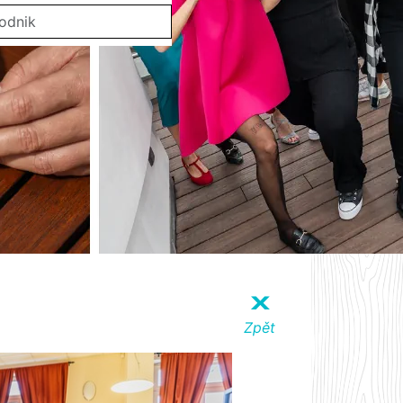
X
Zpět