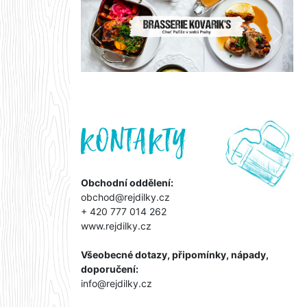
Předchozí
Další
Obchodní oddělení:
obchod@rejdilky.cz
+ 420 777 014 262
www.rejdilky.cz
Všeobecné dotazy, připomínky, nápady,
doporučení:
info@rejdilky.cz