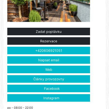
Zadat poptávku
Rezervace
+420606921051
Napsat email
Web
Články provozovny
Facebook
Instagram
po
- 08:00 - 22:00