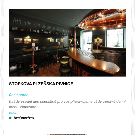
STOPKOVA PLZEŇSKÁ PIVNICE
Restaurace
Každý všední den speciálně pro vás připravujeme vždy čerstvé denní
menu. Nabízíme…
Brno
Nyní otevřeno