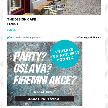
THE DESIGN CAFE
Praha 1
Kavárny
přidat nově otevřený podnik
všechny podniky >>