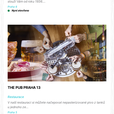
slouží Vám od roku 1936.…
Praha 6
Nyní otevřeno
THE PUB PRAHA 13
Restaurace
V naší restauraci si můžete načepovat nepasterizované pivo z tanků
u jednoho ze…
Praha 5