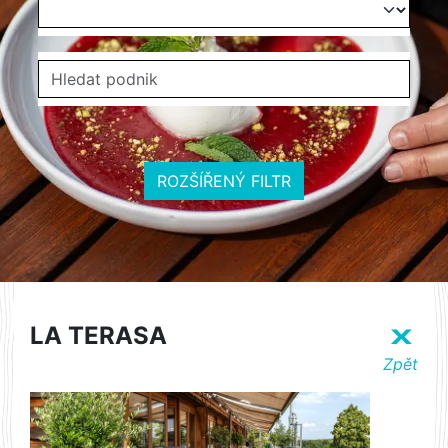
ROZŠÍŘENÝ FILTR
LA TERASA
X
Zpět