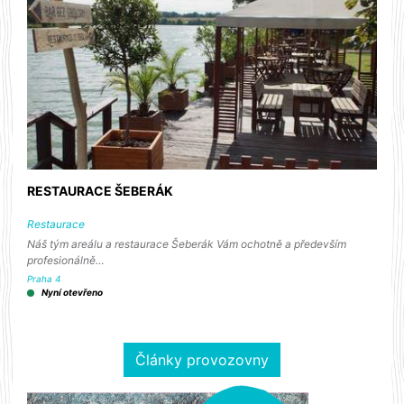
RESTAURACE ŠEBERÁK
Restaurace
Náš tým areálu a restaurace Šeberák Vám ochotně a především
profesionálně…
Praha 4
Nyní otevřeno
Články provozovny