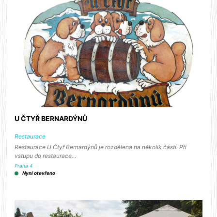
U ČTYŘ BERNARDÝNŮ
Restaurace
Restaurace U Čtyř Bernardýnů je rozdělena na několik částí. Při
vstupu do restaurace…
Praha 4
Nyní otevřeno