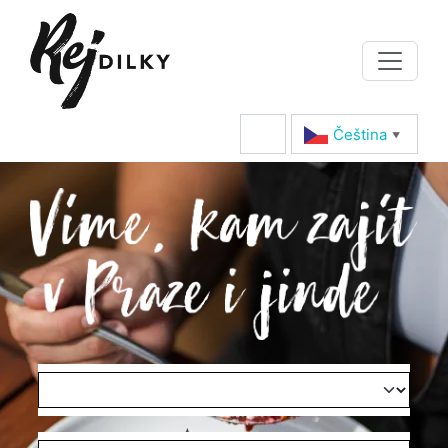
Čeština‎
▼