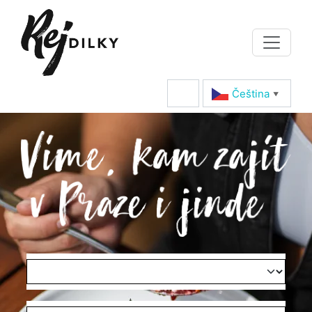
Čeština‎
▼