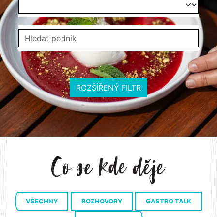
ROZŠÍŘENÝ FILTR
VŠECHNY
ROZHOVORY
GASTRO TALK