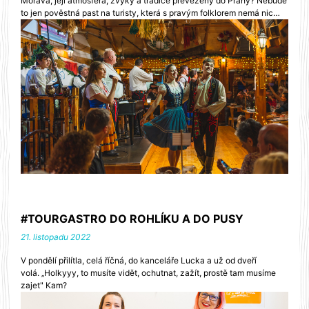
Morava, její atmosféra, zvyky a tradice převezeny do Prahy? Nebude
to jen pověstná past na turisty, která s pravým folklorem nemá nic…
#TOURGASTRO DO ROHLÍKU A DO PUSY
21. listopadu 2022
V pondělí přilítla, celá říčná, do kanceláře Lucka a už od dveří
volá. ‚‚Holkyyy, to musíte vidět, ochutnat, zažít, prostě tam musíme
zajet" Kam?