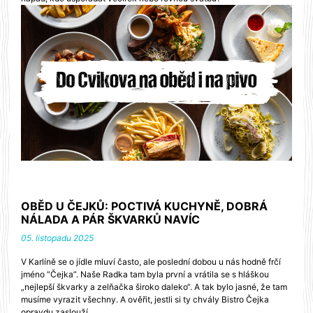
OBĚD U ČEJKŮ: POCTIVÁ KUCHYNĚ, DOBRÁ
NÁLADA A PÁR ŠKVARKŮ NAVÍC
05. listopadu 2025
V Karlíně se o jídle mluví často, ale poslední dobou u nás hodně frčí
jméno “Čejka”. Naše Radka tam byla první a vrátila se s hláškou
„nejlepší škvarky a zelňačka široko daleko“. A tak bylo jasné, že tam
musíme vyrazit všechny. A ověřit, jestli si ty chvály Bistro Čejka
opravdu zaslouží.