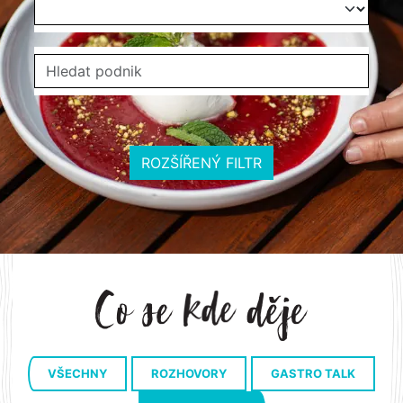
ROZŠÍŘENÝ FILTR
VŠECHNY
ROZHOVORY
GASTRO TALK