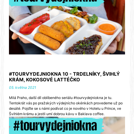
#TOURVYDEJNIOKNA 10 - TRDELNÍKY, ŠVIHLÝ
KRÁM, KOKOSOVÉ LATTÉČKO
05. května 2021
Milá Praho, další díl oblíbeného seriálu #tourvydejniokna je tu.
Tentokrát vás po pražských výdejnícho okénkách provedeme už po
desáté. Pojďte se s námi podívat co je nového v Hotelu u Prince, ve
Švihlém krámu a jestli umí dobrou kávu v Baklava coffee.