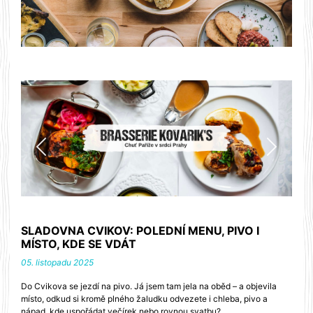
Předchozí
Dalš
SLADOVNA CVIKOV: POLEDNÍ MENU, PIVO I
MÍSTO, KDE SE VDÁT
05. listopadu 2025
Do Cvikova se jezdí na pivo. Já jsem tam jela na oběd – a objevila
místo, odkud si kromě plného žaludku odvezete i chleba, pivo a
nápad, kde uspořádat večírek nebo rovnou svatbu?