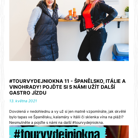
#TOURVYDEJNIOKNA 11 - ŠPANĚLSKO, ITÁLIE A
VINOHRADY! POJĎTE SI S NÁMI UŽÍT DALŠÍ
GASTRO JÍZDU
13. května 2021
Dovolená v nedohlednu a vy už si jen matně vzpomínáte, jak skvělé
bylo tapas ve Španělsku, kalamáry v Itálii či sklenka vína na pláži?
Nesmutněte a pojďte s námi na další #tourvydejniokna.