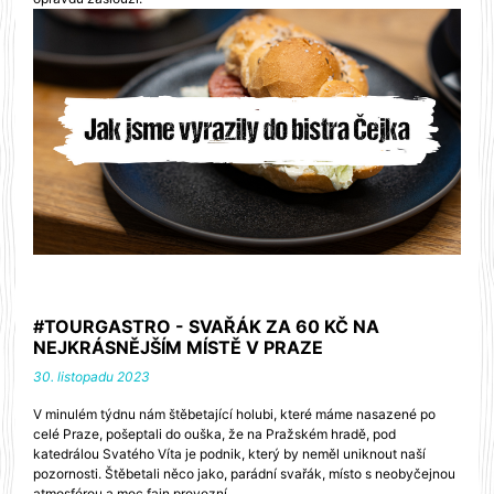
#TOURGASTRO - SVAŘÁK ZA 60 KČ NA
NEJKRÁSNĚJŠÍM MÍSTĚ V PRAZE
30. listopadu 2023
V minulém týdnu nám štěbetající holubi, které máme nasazené po
celé Praze, pošeptali do ouška, že na Pražském hradě, pod
katedrálou Svatého Víta je podnik, který by neměl uniknout naší
pozornosti. Štěbetali něco jako, parádní svařák, místo s neobyčejnou
atmosférou a moc fajn provozní.