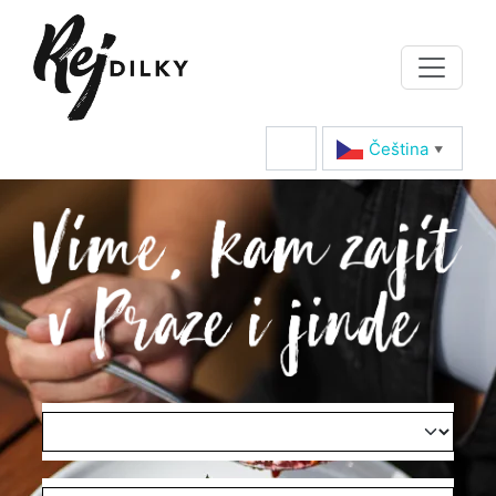
Čeština‎
▼