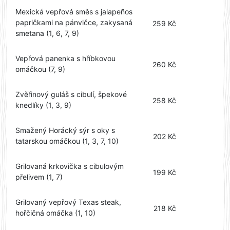
Mexická vepřová směs s jalapeños
papričkami na pánvičce, zakysaná
259 Kč
smetana (1, 6, 7, 9)
Vepřová panenka s hříbkovou
260 Kč
omáčkou (7, 9)
Zvěřinový guláš s cibulí, špekové
258 Kč
knedlíky (1, 3, 9)
Smažený Horácký sýr s oky s
202 Kč
tatarskou omáčkou (1, 3, 7, 10)
Grilovaná krkovička s cibulovým
199 Kč
přelivem (1, 7)
Grilovaný vepřový Texas steak,
218 Kč
hořčičná omáčka (1, 10)