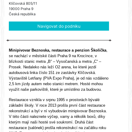
Klíčovská 805/11
19000 Praha 9
Česká republika
Navigovat do podniku
Minipivovar Beznoska, restaurace a penzion Školička
,
se nachází v městské části Praha 9 na Krocínce, v
blízkosti stanic metra „B“ – Vysočanská a metra „C“ –
Prosek. Nedaleko nás leží O2 arena, ke které jezdí
autobusová linka číslo 151 ze zastávky Klíčovská.
Výstaviště Letňany (PVA Expo Praha), je od nás vzdáleno
2,5 km jízdy autem nebo stanici metrem. Hosté mohou
využít naše parkoviště, které je umístěno za budovou.
Restaurace vznikla v srpnu 1995 v prostorách bývalé
základní školy. V roce 2013 prošla první část restaurace
rekonstrukcí a byl v ní vybudován minipivovar Beznoska.
V této části naleznete výčep, varny a několik boxů, díky
kterým mají naši hosté své soukromí. Druhá část
restaurace (salónek) prošla rekonstrukcí na začátku roku