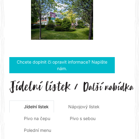
Previous
Next
Chcete doplnit či opravit informace? Napište
nám.
Jídelní lístek
Nápojový lístek
Pivo na čepu
Pivo s sebou
Polední menu