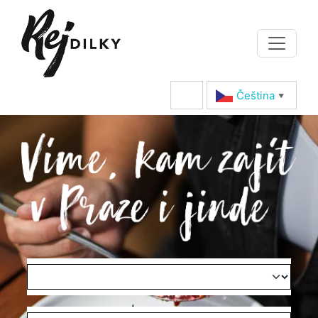
Čeština‎
▼