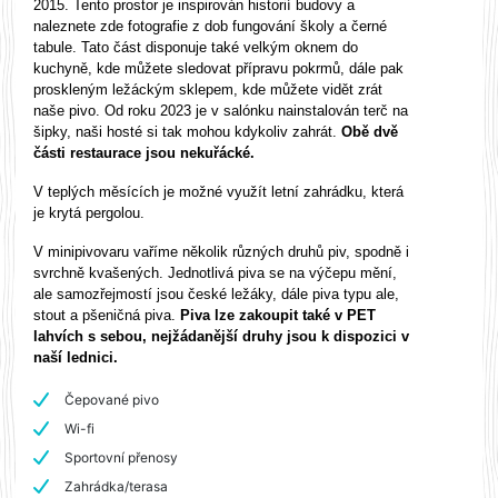
2015. Tento prostor je inspirován historií budovy a
naleznete zde fotografie z dob fungování školy a černé
tabule. Tato část disponuje také velkým oknem do
kuchyně, kde můžete sledovat přípravu pokrmů, dále pak
proskleným ležáckým sklepem, kde můžete vidět zrát
naše pivo. Od roku 2023 je v salónku nainstalován terč na
šipky, naši hosté si tak mohou kdykoliv zahrát.
Obě dvě
části restaurace jsou nekuřácké.
V teplých měsících je možné využít letní zahrádku, která
je krytá pergolou.
V minipivovaru vaříme několik různých druhů piv, spodně i
svrchně kvašených. Jednotlivá piva se na výčepu mění,
ale samozřejmostí jsou české ležáky, dále piva typu ale,
stout a pšeničná piva.
Piva lze zakoupit také v PET
lahvích s sebou, nejžádanější druhy jsou k dispozici v
naší lednici.
Čepované pivo
Wi-fi
Sportovní přenosy
Zahrádka/terasa