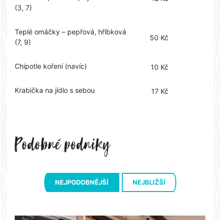
(3, 7)
Teplé omáčky – pepřová, hříbková
50 Kč
(7, 9)
Chipotle koření (navíc)
10 Kč
Krabička na jídlo s sebou
17 Kč
NEJPODOBNĚJŠÍ
NEJBLIŽŠÍ