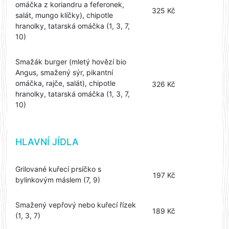
omáčka z koriandru a feferonek,
325 Kč
salát, mungo klíčky), chipotle
hranolky, tatarská omáčka (1, 3, 7,
10)
Smažák burger (mletý hovězí bio
Angus, smažený sýr, pikantní
omáčka, rajče, salát), chipotle
326 Kč
hranolky, tatarská omáčka (1, 3, 7,
10)
HLAVNÍ JÍDLA
Grilované kuřecí prsíčko s
197 Kč
bylinkovým máslem (7, 9)
Smažený vepřový nebo kuřecí řízek
189 Kč
(1, 3, 7)