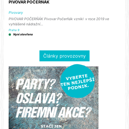
PIVOVAR POČERŇÁK
Pivovary
PIVOVAR POČERŇÁK Pivovar Počerňák vznikl v roce 2019 ve
vyhlášené nádražní…
Praha 9
Nyní otevřeno
Články provozovny