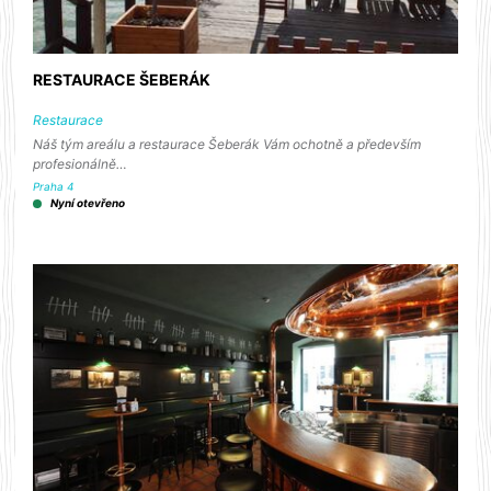
RESTAURACE ŠEBERÁK
Restaurace
Náš tým areálu a restaurace Šeberák Vám ochotně a především
profesionálně…
Praha 4
Nyní otevřeno