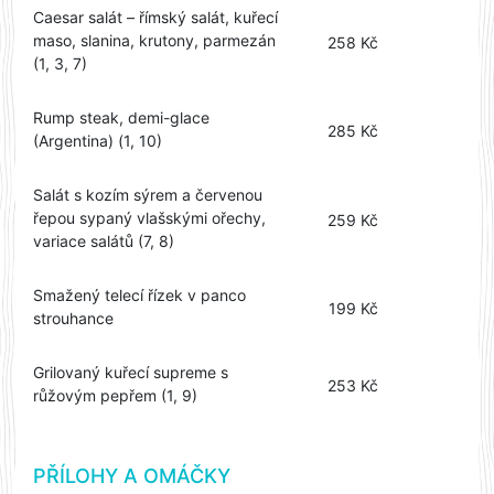
Caesar salát – římský salát, kuřecí
maso, slanina, krutony, parmezán
258 Kč
(1, 3, 7)
Rump steak, demi-glace
285 Kč
(Argentina) (1, 10)
Salát s kozím sýrem a červenou
řepou sypaný vlašskými ořechy,
259 Kč
variace salátů (7, 8)
Smažený telecí řízek v panco
199 Kč
strouhance
Grilovaný kuřecí supreme s
253 Kč
růžovým pepřem (1, 9)
PŘÍLOHY A OMÁČKY