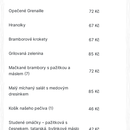
Opečené Grenaille
72 Kč
Hranolky
67 Kč
Bramborové krokety
67 Kč
Grilovaná zelenina
85 Kč
Mačkané brambory s pažitkou a
72 Kč
máslem (7)
Malý míchaný salát s medovým
85 Kč
dresinkem
Košík našeho pečiva (1)
46 Kč
Studené omáčky – pažitková s
česnekem, tatarská, bylinkové máslo
42 Kč