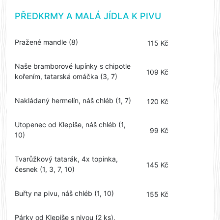
PŘEDKRMY A MALÁ JÍDLA K PIVU
Pražené mandle (8)
115 Kč
Naše bramborové lupínky s chipotle
109 Kč
kořením, tatarská omáčka (3, 7)
Nakládaný hermelín, náš chléb (1, 7)
120 Kč
Utopenec od Klepiše, náš chléb (1,
99 Kč
10)
Tvarůžkový tatarák, 4x topinka,
145 Kč
česnek (1, 3, 7, 10)
Buřty na pivu, náš chléb (1, 10)
155 Kč
Párky od Klepiše s nivou (2 ks),