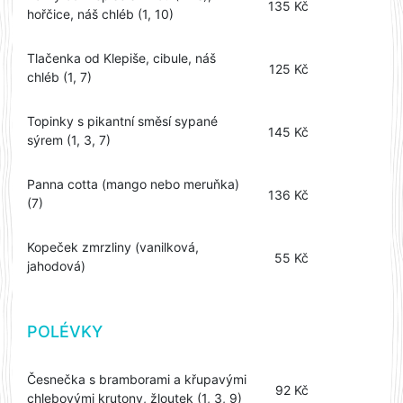
135 Kč
hořčice, náš chléb (1, 10)
Tlačenka od Klepiše, cibule, náš
125 Kč
chléb (1, 7)
Topinky s pikantní směsí sypané
145 Kč
sýrem (1, 3, 7)
Panna cotta (mango nebo meruňka)
136 Kč
(7)
Kopeček zmrzliny (vanilková,
55 Kč
jahodová)
POLÉVKY
Česnečka s bramborami a křupavými
92 Kč
chlebovými krutony, žloutek (1, 3, 9)