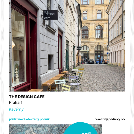
THE DESIGN CAFE
Praha 1
Kavárny
přidat nově otevřený podnik
všechny podniky >>