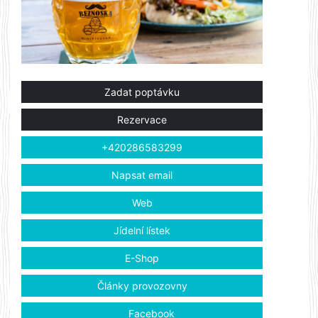
Zadat poptávku
Rezervace
+420286583299
Napsat email
Web
Jídelní lístek
E-Shop
Články provozovny
Facebook