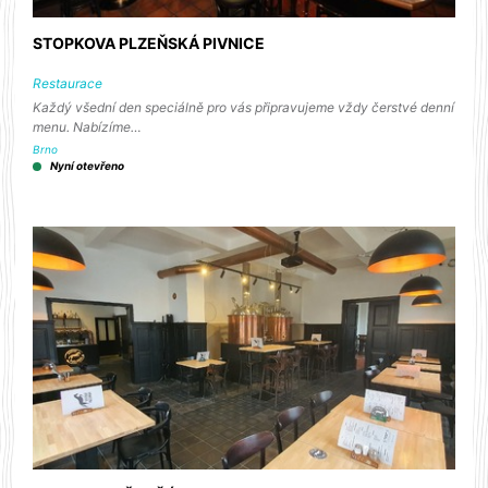
STOPKOVA PLZEŇSKÁ PIVNICE
Restaurace
Každý všední den speciálně pro vás připravujeme vždy čerstvé denní
menu. Nabízíme…
Brno
Nyní otevřeno