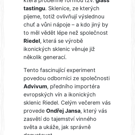
která proběhne formou tzv.
glass
tastingu
. Sklenice, ze kterých
pijeme, totiž ovlivňují výslednou
chuť a vůni nápoje – a kdo jiný by
to měl vědět lépe než společnost
Riedel
, která se výrobě
ikonických sklenic věnuje již
několik generací.
Tento fascinující experiment
povedou odborníci ze společnosti
Advivum
, předního importéra
evropských vín a ikonických
sklenic Riedel. Celým večerem vás
provede
Ondřej Jansa
, který vás
zasvětí do tajemství vinného
světa a ukáže, jak správně