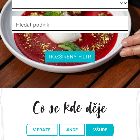
ROZŠÍŘENÝ FILTR
V PRAZE
JINDE
VŠUDE