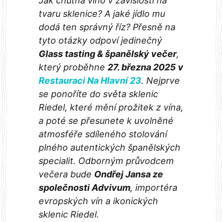
Jak chutná víno v závislosti na
tvaru sklenice? A jaké jídlo mu
dodá ten správný říz? Přesně na
tyto otázky odpoví jedinečný
Glass tasting & španělský večer
,
který proběhne
27. března 2025 v
Restauraci Na Hlavní 23
. Nejprve
se ponoříte do světa sklenic
Riedel, které mění prožitek z vína,
a poté se přesunete k uvolněné
atmosféře sdíleného stolování
plného autentických španělských
specialit. Odborným průvodcem
večera bude
Ondřej Jansa ze
společnosti Advivum
, importéra
evropských vín a ikonických
sklenic Riedel.