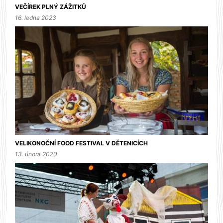
VEČÍREK PLNÝ ZÁŽITKŮ
16. ledna 2023
VELIKONOČNÍ FOOD FESTIVAL V DĚTENICÍCH
13. února 2020