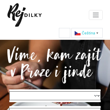
Čeština‎
▼