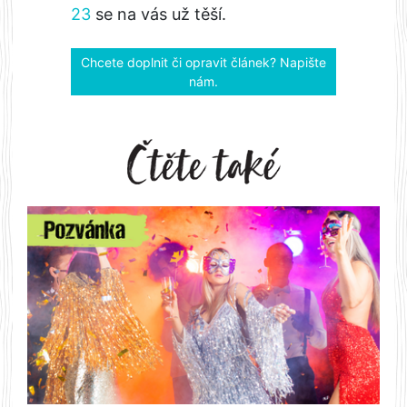
23
se na vás už těší.
Chcete doplnit či opravit článek? Napište
nám.