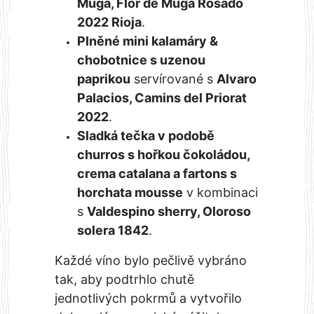
Muga, Flor de Muga Rosado
2022 Rioja
.
Plněné mini kalamáry &
chobotnice s uzenou
paprikou
servírované s
Alvaro
Palacios, Camins del Priorat
2022
.
Sladká tečka v podobě
churros s hořkou čokoládou,
crema catalana a fartons s
horchata mousse
v kombinaci
s
Valdespino sherry, Oloroso
solera 1842
.
Každé víno bylo pečlivě vybráno
tak, aby podtrhlo chutě
jednotlivých pokrmů a vytvořilo