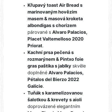
Křupavý toast Air Bread s
marinovaným hovězím
masem & masová kroketa
albondigas s chorizem
párované s
Alvaro Palacios,
Placet Valtemelloso 2020
Priorat
.
Kachní prsa pečená s
rozmarýnem & Pintxo foie
gras paštika s jablky
skvěle
doplněné
Alvaro Palacios,
Pétalos del Bierzo 2022
Galície
.
Tuňák s karamelizovanou
šalotkou & krevety s aioli
doprovázené elegantním