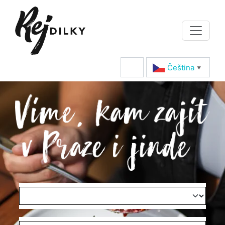
Čeština‎
▼