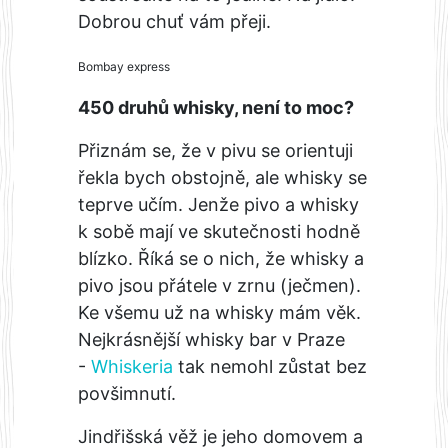
Dobrou chuť vám přeji.
Bombay express
450 druhů whisky, není to moc?
Přiznám se, že v pivu se orientuji
řekla bych obstojně, ale whisky se
teprve učím. Jenže pivo a whisky
k sobě mají ve skutečnosti hodně
blízko. Říká se o nich, že whisky a
pivo jsou přátele v zrnu (ječmen).
Ke všemu už na whisky mám věk.
Nejkrásnější whisky bar v Praze
-
Whiskeria
tak nemohl zůstat bez
povšimnutí.
Jindřišská věž je jeho domovem a