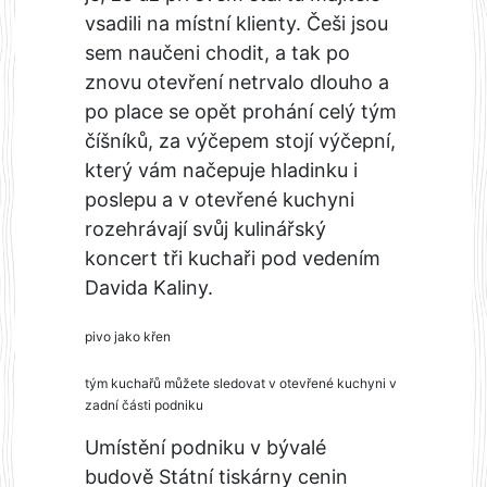
vsadili na místní klienty. Češi jsou
sem naučeni chodit, a tak po
znovu otevření netrvalo dlouho a
po place se opět prohání celý tým
číšníků, za výčepem stojí výčepní,
který vám načepuje hladinku i
poslepu a v otevřené kuchyni
rozehrávají svůj kulinářský
koncert tři kuchaři pod vedením
Davida Kaliny.
pivo jako křen
tým kuchařů můžete sledovat v otevřené kuchyni v
zadní části podniku
Umístění podniku v bývalé
budově Státní tiskárny cenin