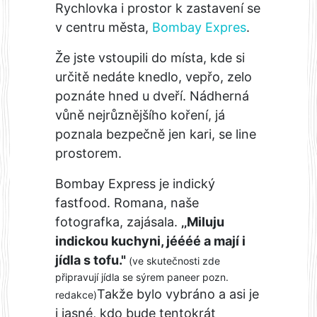
Rychlovka i prostor k zastavení se
v centru města,
Bombay Expres
.
Že jste vstoupili do místa, kde si
určitě nedáte knedlo, vepřo, zelo
poznáte hned u dveří. Nádherná
vůně nejrůznějšího koření, já
poznala bezpečně jen kari, se line
prostorem.
Bombay Express je indický
fastfood. Romana, naše
fotografka, zajásala.
‚‚Miluju
indickou kuchyni, jéééé a mají i
jídla s tofu."
(ve skutečnosti zde
připravují jídla se sýrem paneer pozn.
Takže bylo vybráno a asi je
redakce)
i jasné, kdo bude tentokrát