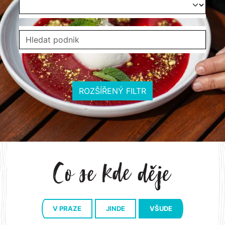
ROZŠÍŘENÝ FILTR
V PRAZE
JINDE
VŠUDE