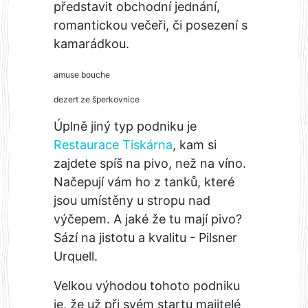
představit obchodní jednání,
romantickou večeři, či posezení s
kamarádkou.
amuse bouche
dezert ze šperkovnice
Úplně jiný typ podniku je
Restaurace Tiskárna
, kam si
zajdete spíš na pivo, než na víno.
Načepují vám ho z tanků, které
jsou umístěny u stropu nad
výčepem. A jaké že tu mají pivo?
Sází na jistotu a kvalitu - Pilsner
Urquell.
Velkou výhodou tohoto podniku
je, že už při svém startu majitelé