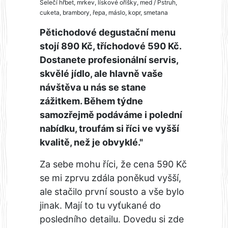
Selečí hřbet, mrkev, lískové oříšky, med / Pstruh,
cuketa, brambory, řepa, máslo, kopr, smetana
Pětichodové degustační menu
stojí 890 Kč, tříchodové 590 Kč.
Dostanete profesionální servis,
skvělé jídlo, ale hlavně vaše
návštěva u nás se stane
zážitkem. Během týdne
samozřejmě podáváme i polední
nabídku, troufám si říci ve vyšší
kvalitě, než je obvyklé."
Za sebe mohu říci, že cena 590 Kč
se mi zprvu zdála poněkud vyšší,
ale stačilo první sousto a vše bylo
jinak. Mají to tu vyťukané do
posledního detailu. Dovedu si zde