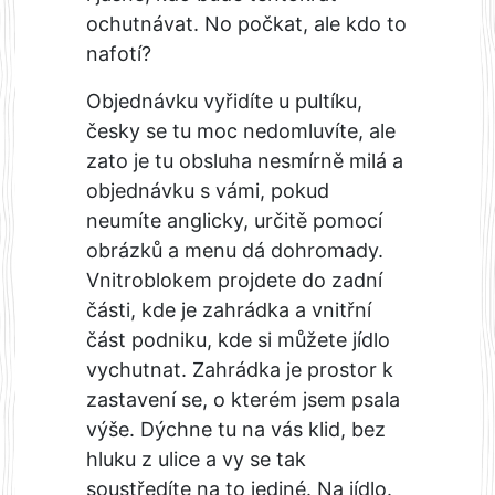
ochutnávat. No počkat, ale kdo to
nafotí?
Objednávku vyřidíte u pultíku,
česky se tu moc nedomluvíte, ale
zato je tu obsluha nesmírně milá a
objednávku s vámi, pokud
neumíte anglicky, určitě pomocí
obrázků a menu dá dohromady.
Vnitroblokem projdete do zadní
části, kde je zahrádka a vnitřní
část podniku, kde si můžete jídlo
vychutnat. Zahrádka je prostor k
zastavení se, o kterém jsem psala
výše. Dýchne tu na vás klid, bez
hluku z ulice a vy se tak
soustředíte na to jediné. Na jídlo.