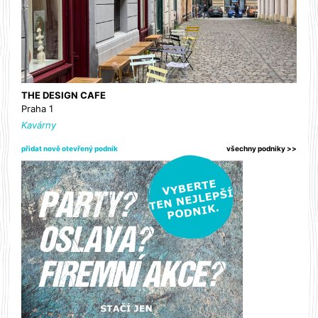
THE DESIGN CAFE
Praha 1
Kavárny
přidat nově otevřený podnik
všechny podniky >>