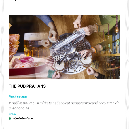
THE PUB PRAHA 13
Restaurace
V naší restauraci si můžete načepovat nepasterizované pivo z tanků
u jednoho ze…
Praha 5
Nyní otevřeno