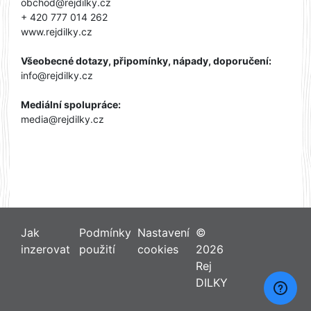
obchod@rejdilky.cz
+ 420 777 014 262
www.rejdilky.cz
Všeobecné dotazy, připomínky, nápady, doporučení:
info@rejdilky.cz
Mediální spolupráce:
media@rejdilky.cz
Jak
Podmínky
Nastavení
©
inzerovat
použití
cookies
2026
Rej
DILKY