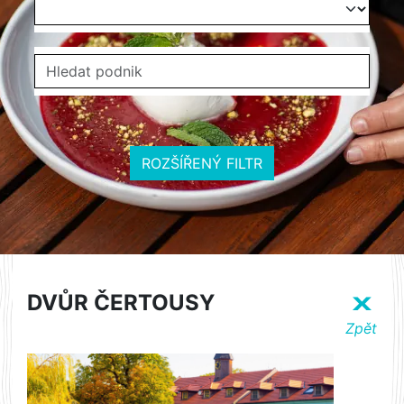
ROZŠÍŘENÝ FILTR
DVŮR ČERTOUSY
X
Zpět