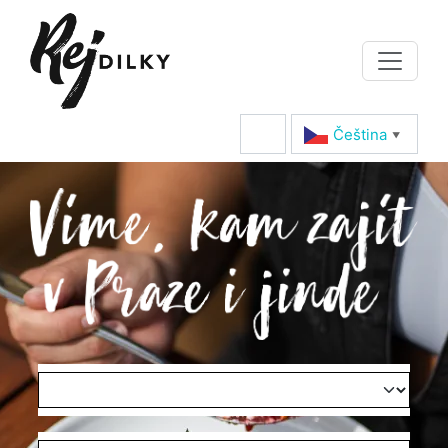
Čeština‎
▼