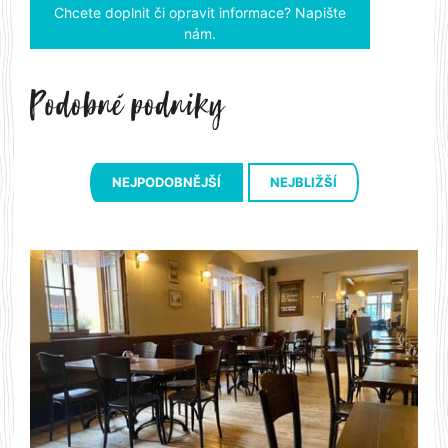
Chcete doplnit či opravit informace? Napište
nám.
NEJPODOBNĚJŠÍ
NEJBLIŽŠÍ