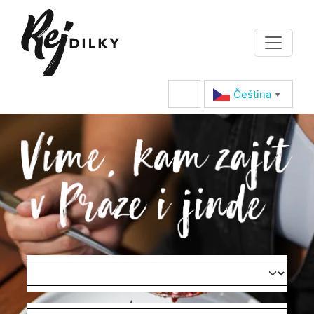
Čeština‎
▼