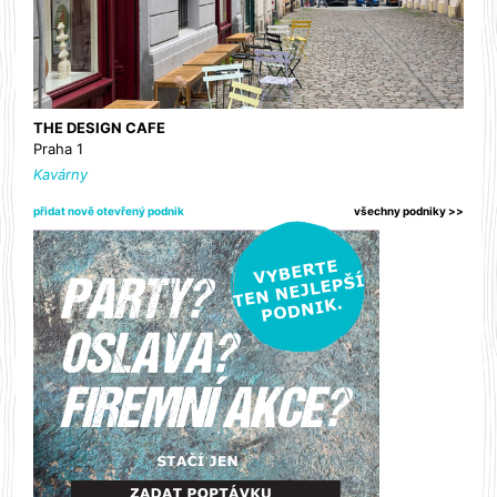
THE DESIGN CAFE
Praha 1
Kavárny
přidat nově otevřený podnik
všechny podniky >>