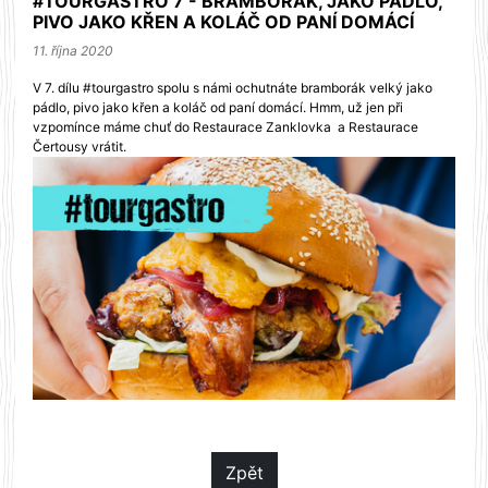
#TOURGASTRO 7 - BRAMBORÁK, JAKO PÁDLO,
PIVO JAKO KŘEN A KOLÁČ OD PANÍ DOMÁCÍ
11. října 2020
V 7. dílu #tourgastro spolu s námi ochutnáte bramborák velký jako
pádlo, pivo jako křen a koláč od paní domácí. Hmm, už jen při
vzpomínce máme chuť do Restaurace Zanklovka a Restaurace
Čertousy vrátit.
Zpět