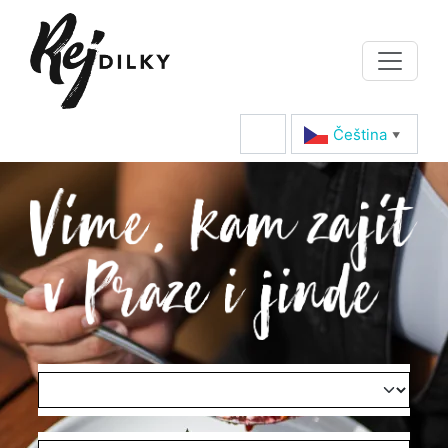
Čeština‎
▼