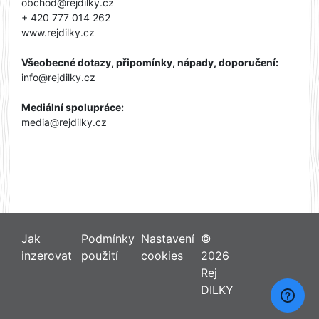
obchod@rejdilky.cz
+ 420 777 014 262
www.rejdilky.cz
Všeobecné dotazy, připomínky, nápady, doporučení:
info@rejdilky.cz
Mediální spolupráce:
media@rejdilky.cz
Jak
Podmínky
Nastavení
©
inzerovat
použití
cookies
2026
Rej
DILKY