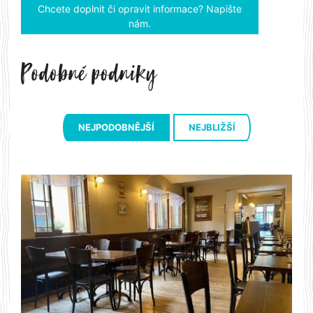
Chcete doplnit či opravit informace? Napište
nám.
NEJPODOBNĚJŠÍ
NEJBLIŽŠÍ