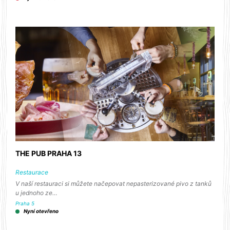
THE PUB PRAHA 13
Restaurace
V naší restauraci si můžete načepovat nepasterizované pivo z tanků
u jednoho ze…
Praha 5
Nyní otevřeno