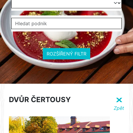
ROZŠÍŘENÝ FILTR
DVŮR ČERTOUSY
X
Zpět