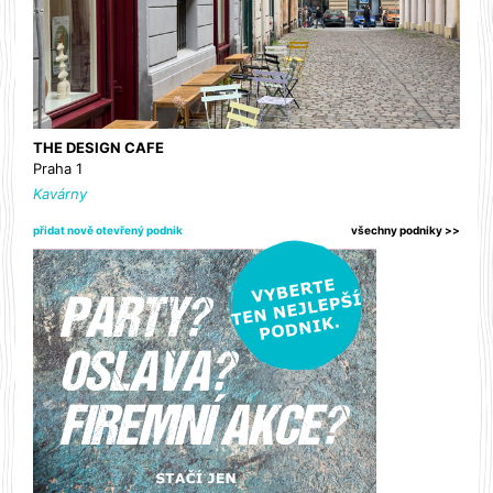
THE DESIGN CAFE
Praha 1
Kavárny
přidat nově otevřený podnik
všechny podniky >>