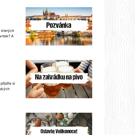
o kterých
vrtek? A
řijďte si
žských