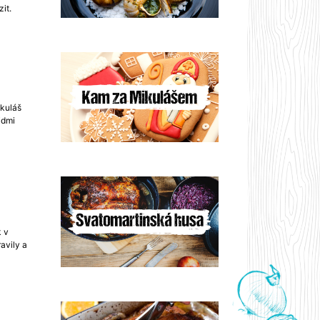
zit.
ikuláš
idmi
k v
avily a