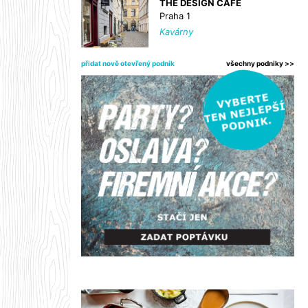
THE DESIGN CAFE
Praha 1
Kavárny
přidat nově otevřený podnik
všechny podniky >>