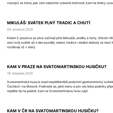
vracející se trend, pak vám nabízíme vybrané možnosti, kam na šneky vyra
MIKULÁŠ: SVÁTEK PLNÝ TRADIC A CHUTÍ
04. prosince 2025
Kolem 5. prosince se ulice začínají plnit Mikuláši, anděly a čerty. Ačkoliv M
slaví svůj svátek až o den později, radost, tradice i sladké dobroty se mezi l
rozdávají už v úterý.
KAM V PRAZE NA SVATOMARTINSKOU HUSIČKU?
18. listopadu 2025
Svatomartinská husa je snad nejoblíbenější podzimní gastronomický sváte
Čechách i na Moravě. Podívejte se, jaké menu si pro vás letos podniky připr
najděte tip na podnik, kam na Svatomartinskou husu zajít.
KAM V ČR NA SVATOMARTINSKOU HUSIČKU?