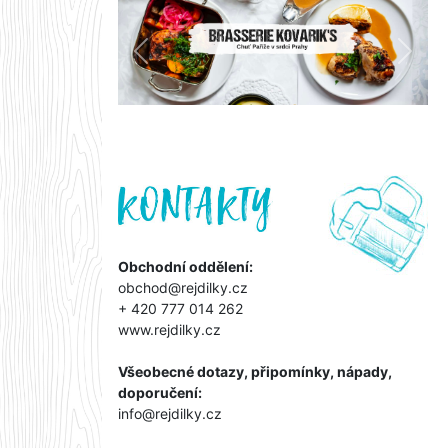
Předchozí
Další
Obchodní oddělení:
obchod@rejdilky.cz
+ 420 777 014 262
www.rejdilky.cz
Všeobecné dotazy, připomínky, nápady,
doporučení:
info@rejdilky.cz