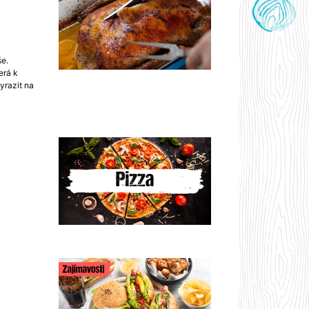
še.
erá k
yrazit na