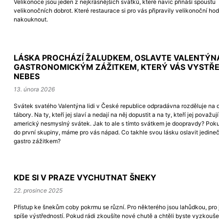
Velikonoce jsou jeden z nejkrásnějších svátků, které navíc přináší spoustu
velikonočních dobrot. Které restaurace si pro vás připravily velikonoční ho
nakouknout.
LÁSKA PROCHÁZÍ ŽALUDKEM, OSLAVTE VALENTÝN
GASTRONOMICKÝM ZÁŽITKEM, KTERÝ VÁS VYSTŘE
NEBES
13. února 2026
Svátek svatého Valentýna lidi v České republice odpradávna rozděluje na 
tábory. Na ty, kteří jej slaví a nedají na něj dopustit a na ty, kteří jej považuj
americký nesmyslný svátek. Jak to ale s tímto svátkem je doopravdy? Poku
do první skupiny, máme pro vás nápad. Co takhle svou lásku oslavit jedin
gastro zážitkem?
KDE SI V PRAZE VYCHUTNAT ŠNEKY
22. prosince 2025
Přístup ke šnekům coby pokrmu se různí. Pro některého jsou lahůdkou, pro 
spíše výstředností. Pokud rádi zkoušíte nové chutě a chtěli byste vyzkouše