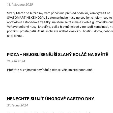
18. listopadu 2025
Svatý Martin se blíží a my vám přinášíme přehled podniků, kam vyrazit na
SVATOMARTINSKÉ HODY. Svatomartinské husy nejsou jen o jídle – jsou to
opravdové listopadové zážitky, na které se těší malé i velké gurmánské du
Voňavé pečené husy, knedlíky, zelí a hlavně mladé víno tvoří kombinaci, kt
podzimu prostě patří. Ať už si chcete udělat klasickou hostinu doma, nebo v
akci plnou…
PIZZA –⁠ NEJOBLÍBENĚJŠÍ SLANÝ KOLÁČ NA SVĚTĚ
21. září 2024
Přečtěte si zajímavé povídání o této skvělé italské pochutině.
NENECHTE SI UJÍT ÚNOROVÉ GASTRO DNY
31. ledna 2024