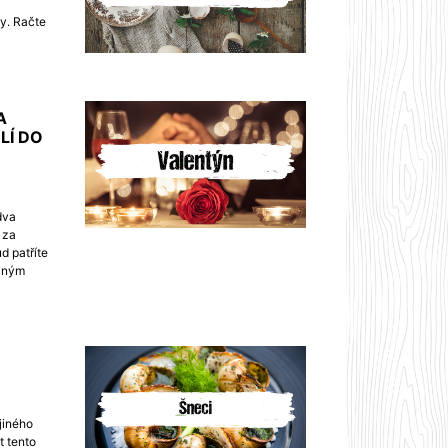
dy. Račte
A
LÍ DO
dva
í za
d patříte
ečným
jiného
t tento