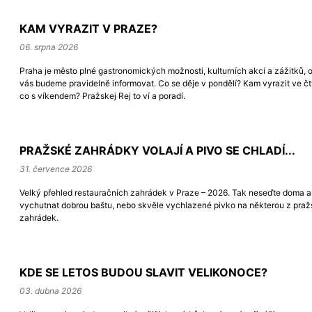
KAM VYRAZIT V PRAZE?
06. srpna 2026
Praha je město plné gastronomických možnosti, kulturních akcí a zážitků, 
vás budeme pravidelně informovat. Co se děje v pondělí? Kam vyrazit ve čt
co s víkendem? Pražskej Rej to ví a poradí.
PRAŽSKÉ ZAHRÁDKY VOLAJÍ A PIVO SE CHLADÍ...
31. července 2026
Velký přehled restauračních zahrádek v Praze – 2026. Tak neseďte doma a p
vychutnat dobrou baštu, nebo skvěle vychlazené pivko na některou z pra
zahrádek.
KDE SE LETOS BUDOU SLAVIT VELIKONOCE?
03. dubna 2026