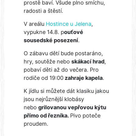
prostě baví. Všude plno smíchu,
radosti a štěstí.
V areálu
Hostince u Jelena
,
vypukne 14.8. p
ouťové
sousedské posezení
.
O zábavu dětí bude postaráno,
hry, soutěže nebo
skákací hrad
,
pobaví děti až do večera. Pro
rodiče od 19:00
zahraje kapela
.
K jídlu si můžete dát klasiku jakou
jsou nejrůznější klobásy
nebo
grilovanou vepřovou kýtu
přímo od řezníka.
Pivo poteče
proudem.