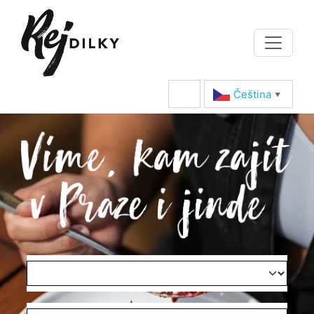
Čeština‎
▼