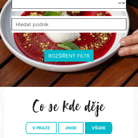
ROZŠÍŘENÝ FILTR
V PRAZE
JINDE
VŠUDE