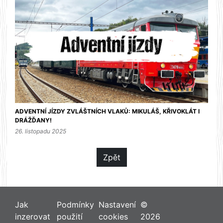
ADVENTNÍ JÍZDY ZVLÁŠTNÍCH VLAKŮ: MIKULÁŠ, KŘIVOKLÁT I
DRÁŽĎANY!
26. listopadu 2025
Zpět
Jak
Podmínky
Nastavení
©
inzerovat
použití
cookies
2026