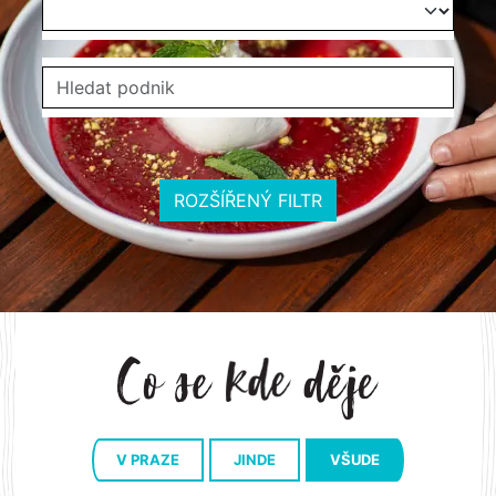
ROZŠÍŘENÝ FILTR
V PRAZE
JINDE
VŠUDE