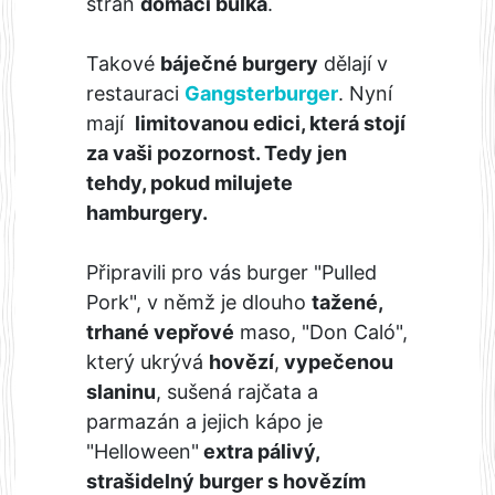
stran
domácí bulka
.
Takové
báječné burgery
dělají v
restauraci
Gangsterburger
. Nyní
mají
limitovanou edici, která stojí
za vaši pozornost. Tedy jen
tehdy, pokud milujete
hamburgery.
Připravili pro vás burger "Pulled
Pork", v němž je dlouho
tažené,
trhané vepřové
maso, "Don Caló",
který ukrývá
hovězí
,
vypečenou
slaninu
, sušená rajčata a
parmazán a jejich kápo je
"Helloween"
extra pálivý,
strašidelný burger s hovězím