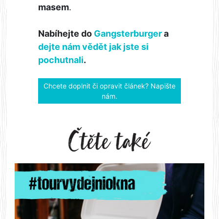
masem
.
Nabíhejte do
Gangsterburger
a
dejte nám vědět jak jste si
pochutnali
.
Chcete doplnit či opravit článek? Napište
nám.