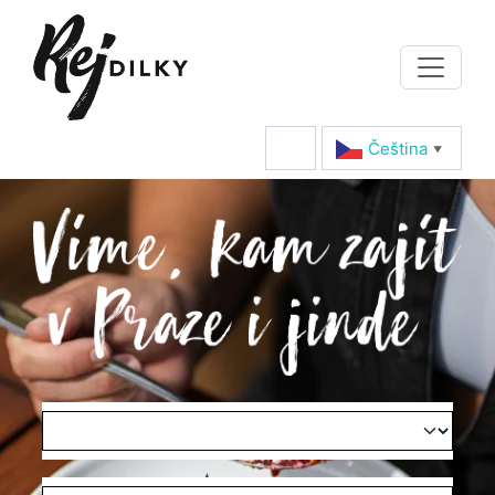
Čeština‎
▼