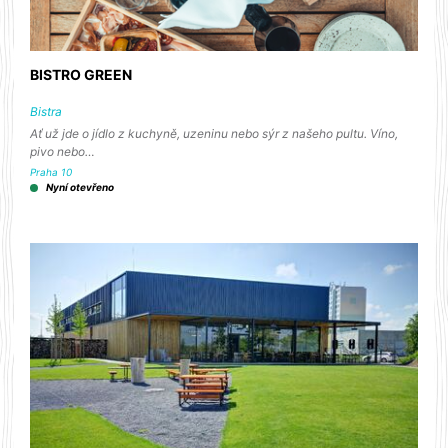
BISTRO GREEN
Bistra
Ať už jde o jídlo z kuchyně, uzeninu nebo sýr z našeho pultu. Víno,
pivo nebo…
Praha 10
Nyní otevřeno