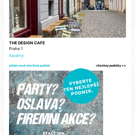
THE DESIGN CAFE
Praha 1
Kavárny
přidat nově otevřený podnik
všechny podniky >>