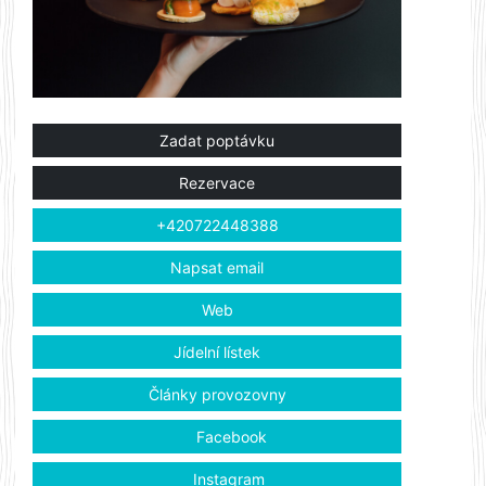
Zadat poptávku
Rezervace
+420722448388
Napsat email
Web
Jídelní lístek
Články provozovny
Facebook
Instagram