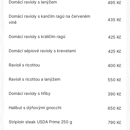
Domácí ravioly s lanýžem
495 Kč
Domácí ravioly s kančím ragú na červeném
435 Kč
víně
Domácí ravioly s králičím ragú
425 Kč
Domácí sépiové ravioly s krevetami
425 Kč
Ravioli s ricottou
400 Kč
Ravioli s ricottou a lanýžem
550 Kč
Domácí ravioly s hřiby
390 Kč
Halibut s dýňovými gnocchi
650 Kč
Striploin steak USDA Prime 250 g
790 Kč