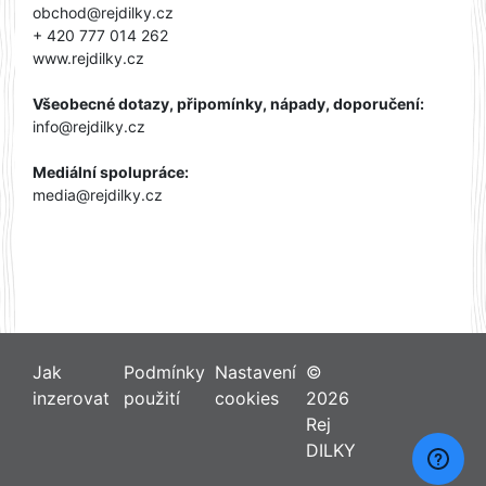
obchod@rejdilky.cz
+ 420 777 014 262
www.rejdilky.cz
Všeobecné dotazy, připomínky, nápady, doporučení:
info@rejdilky.cz
Mediální spolupráce:
media@rejdilky.cz
Jak
Podmínky
Nastavení
©
inzerovat
použití
cookies
2026
Rej
DILKY