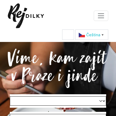
Čeština‎
▼