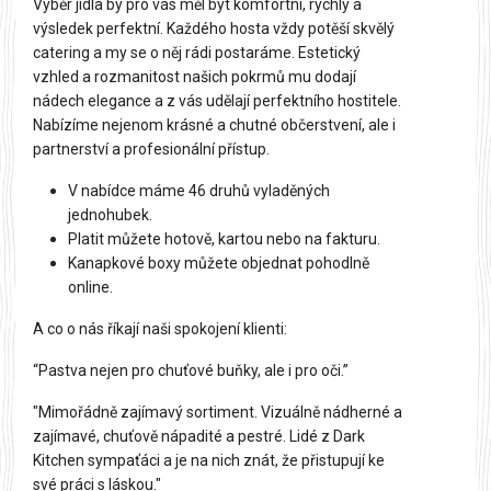
Výběr jídla by pro vás měl být komfortní, rychlý a 
výsledek perfektní. Každého hosta vždy potěší skvělý 
catering a my se o něj rádi postaráme. Estetický 
vzhled a rozmanitost našich pokrmů mu dodají 
nádech elegance a z vás udělají perfektního hostitele. 
Nabízíme nejenom krásné a chutné občerstvení, ale i 
partnerství a profesionální přístup. 
V nabídce máme 46 druhů vyladěných 
jednohubek. 
Platit můžete hotově, kartou nebo na fakturu. 
Kanapkové boxy můžete objednat pohodlně 
online. 
A co o nás říkají naši spokojení klienti: 
“Pastva nejen pro chuťové buňky, ale i pro oči.”
"Mimořádně zajímavý sortiment. Vizuálně nádherné a 
zajímavé, chuťově nápadité a pestré. Lidé z Dark 
Kitchen sympaťáci a je na nich znát, že přistupují ke 
své práci s láskou." 