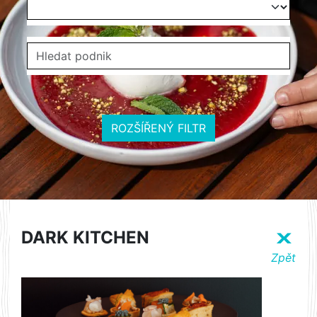
ROZŠÍŘENÝ FILTR
DARK KITCHEN
X
Zpět