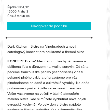
Řipská 1054/12
13000 Praha 3
Česká republika
Navigovat do podniku
Dark Kitchen - Bistro na Vinohradech a nový
cateringový koncept pro soukromé a firemní akce.
KONCEPT Bistra:
Mezinárodní kuchyně, známá a
oblíbená jídla s důrazem na kvalitu surovin. Od rána
pečeme francouzské pečivo (viennoiserie) v naší
pekárně plného cyklu a připravujeme pro vás
plnohodnotné snídaně a cukrářské výrobky. Na oběd
podáváme vyvážená jídla ze sezónních surovin.
Večer vás zveme na večeři v útulné atmosféře
malého bistra, kde si můžete vychutnat nová pojetí
evropské kuchyně. Po celý den v Bistru najdete
neobvykle širokou nabídku vína a šampaňského,