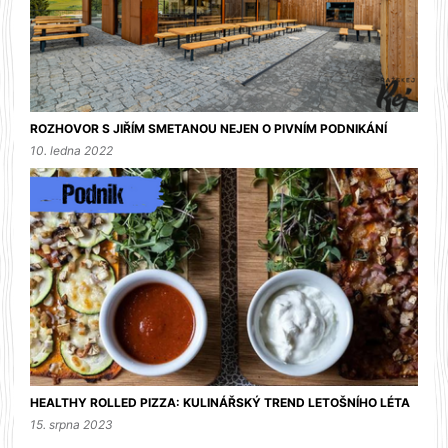
ROZHOVOR S JIŘÍM SMETANOU NEJEN O PIVNÍM PODNIKÁNÍ
10. ledna 2022
HEALTHY ROLLED PIZZA: KULINÁŘSKÝ TREND LETOŠNÍHO LÉTA
15. srpna 2023