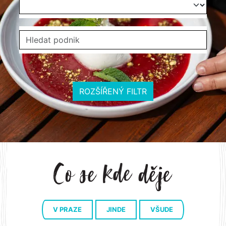
ROZŠÍŘENÝ FILTR
V PRAZE
JINDE
VŠUDE