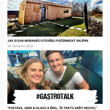
JAK SI DVA MORAVÁCI OTEVŘELI POČERNICKÝ SKLÍPEK
18. července 2022
"POSTAVIL JSEM SI HLAVU A ŘEKL, ŽE TAKTO VAŘIT NECHCI,"