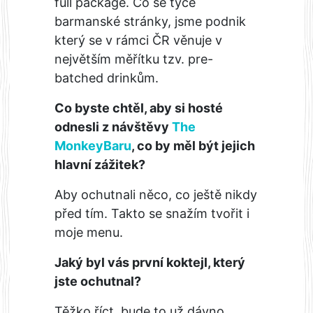
full package. Co se týče
barmanské stránky, jsme podnik
který se v rámci ČR věnuje v
největším měřítku tzv. pre-
batched drinkům.
Co byste chtěl, aby si hosté
odnesli z návštěvy
The
MonkeyBaru
, co by měl být jejich
hlavní zážitek?
Aby ochutnali něco, co ještě nikdy
před tím. Takto se snažím tvořit i
moje menu.
Jaký byl vás první koktejl, který
jste ochutnal?
Těžko říct, bude to už dávno.