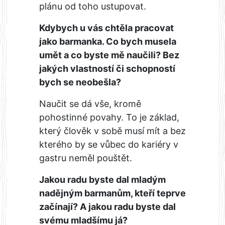
plánu od toho ustupovat.
Kdybych u vás chtěla pracovat
jako barmanka. Co bych musela
umět a co byste mě naučili? Bez
jakých vlastností či schopností
bych se neobešla?
Naučit se dá vše, kromě
pohostinné povahy. To je základ,
který člověk v sobě musí mít a bez
kterého by se vůbec do kariéry v
gastru neměl pouštět.
Jakou radu byste dal mladým
nadějným barmanům, kteří teprve
začínají? A jakou radu byste dal
svému mladšímu já?