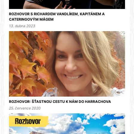
ROZHOVOR S RICHARDEM VANDLÍKEM, KAPITÁNEM A
CATERINGOVÝM MÁGEM
13. dubna 2023
ROZHOVOR: ŠŤASTNOU CESTU K NÁM DO HARRACHOVA
25. července 2020