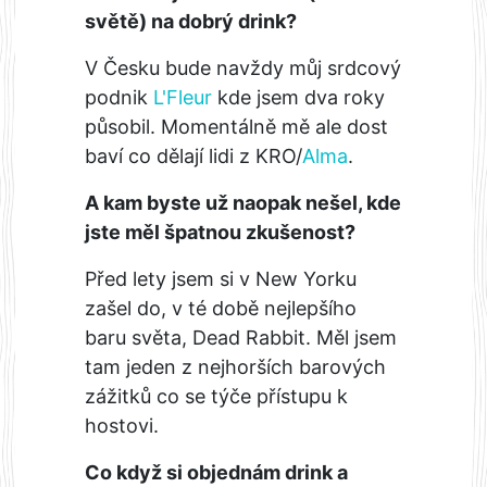
světě) na dobrý drink?
V Česku bude navždy můj srdcový
podnik
L'Fleur
kde jsem dva roky
působil. Momentálně mě ale dost
baví co dělají lidi z KRO/
Alma
.
A kam byste už naopak nešel, kde
jste měl špatnou zkušenost?
Před lety jsem si v New Yorku
zašel do, v té době nejlepšího
baru světa, Dead Rabbit. Měl jsem
tam jeden z nejhorších barových
zážitků co se týče přístupu k
hostovi.
Co když si objednám drink a