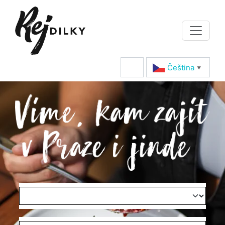
Čeština‎
▼