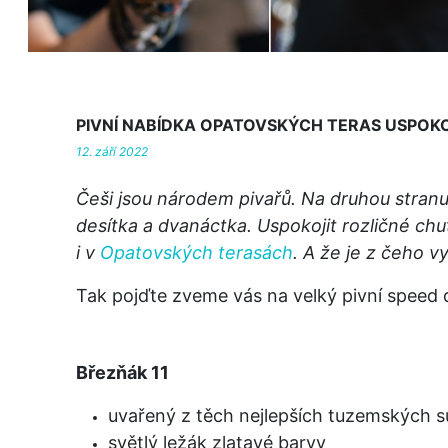
PIVNÍ NABÍDKA OPATOVSKÝCH TERAS USPOKO
12. září 2022
Češi jsou národem pivařů. Na druhou stranu
desítka a dvanáctka. Uspokojit rozličné chu
i v
Opatovských terasách
. A že je z čeho vy
Tak pojďte zveme vás na velký pivní speed 
Březňák 11
uvařený z těch nejlepších tuzemských su
světlý ležák zlatavé barvy