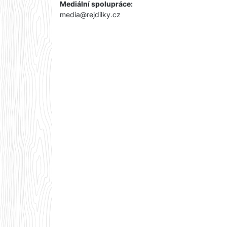
Mediální spolupráce:
media@rejdilky.cz