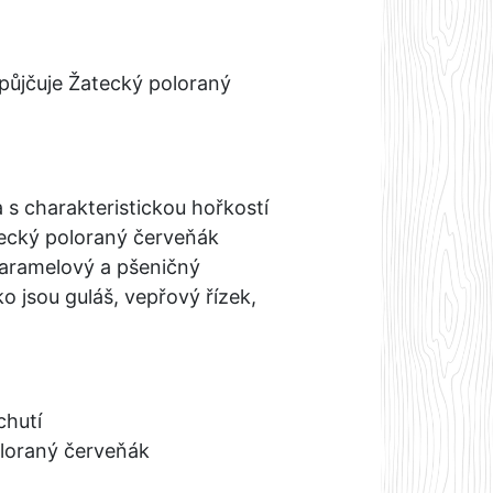
půjčuje Žatecký poloraný
 s charakteristickou hořkostí
ecký poloraný červeňák
karamelový a pšeničný
o jsou guláš, vepřový řízek,
chutí
loraný červeňák