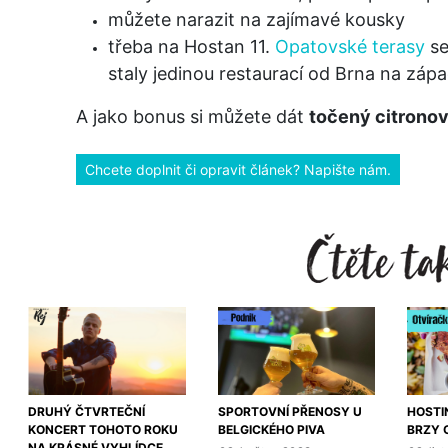
můžete narazit na zajímavé kousky
třeba na Hostan 11.
Opatovské terasy
se
staly jedinou restaurací od Brna na zápa
A jako bonus si můžete dát
točený citronov
Chcete doplnit či opravit článek? Napište nám.
DRUHÝ ČTVRTEČNÍ
SPORTOVNÍ PŘENOSY U
HOSTI
KONCERT TOHOTO ROKU
BELGICKÉHO PIVA
BRZY 
NA KRÁSNÉ VYHLÍDCE