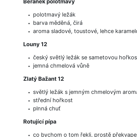
Beránek polotmavý
polotmavý ležák
barva měděná, čirá
aroma sladové, toustové, lehce karame
Louny 12
český světlý ležák se sametovou hořkos
jemná chmelová vůně
Zlatý Bažant 12
světlý ležák s jemným chmelovým aro
střední hořkost
plnná chuť
Rotující pípa
co bychom o tom řekli, prostě překvapen