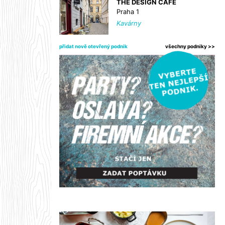
THE DESIGN CAFE
Praha 1
Kavárny
přidat nově otevřený podnik
všechny podniky >>