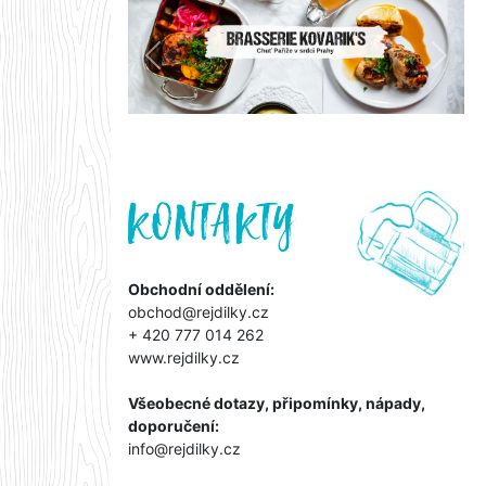
Předchozí
Další
Obchodní oddělení:
obchod@rejdilky.cz
+ 420 777 014 262
www.rejdilky.cz
Všeobecné dotazy, připomínky, nápady,
doporučení:
info@rejdilky.cz