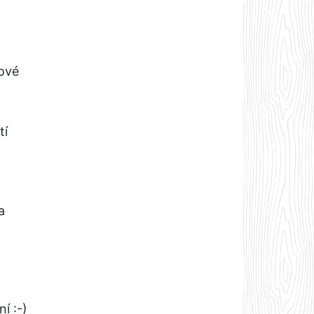
lové
tí
ma
í :-)