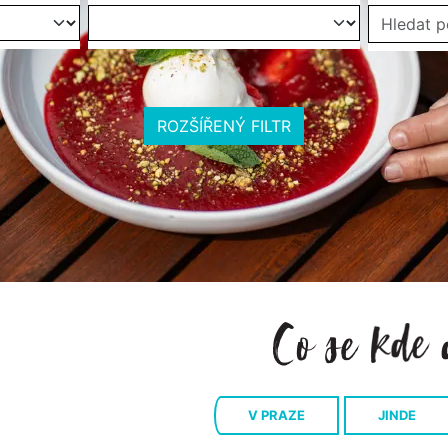
ROZŠÍŘENÝ FILTR
V PRAZE
JINDE