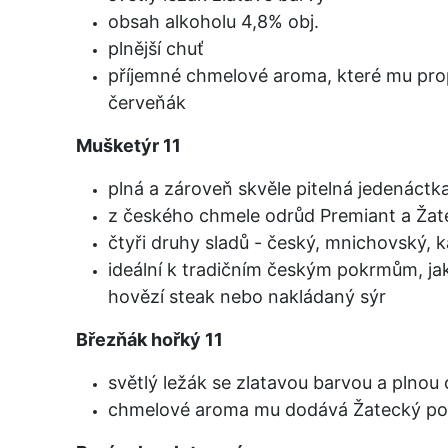
obsah alkoholu 4,8% obj.
plnější chuť
příjemné chmelové aroma, které mu pro
červeňák
Mušketýr 11
plná a zároveň skvěle pitelná jedenáctka
z českého chmele odrůd Premiant a Žat
čtyři druhy sladů - český, mnichovský, 
ideální k tradičním českým pokrmům, jak
hovězí steak nebo nakládaný sýr
Březňák hořký 11
světlý ležák se zlatavou barvou a plnou 
chmelové aroma mu dodává Žatecký po