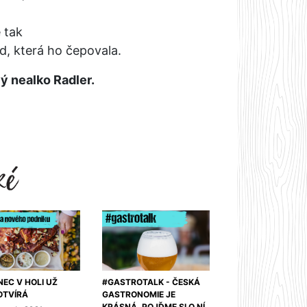
 tak
d, která ho čepovala.
ý nealko Radler.
NEC V HOLI UŽ
#GASTROTALK - ČESKÁ
OTVÍRÁ
GASTRONOMIE JE
KRÁSNÁ, POJĎME SI O NÍ