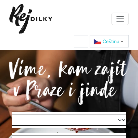
Čeština‎
▼