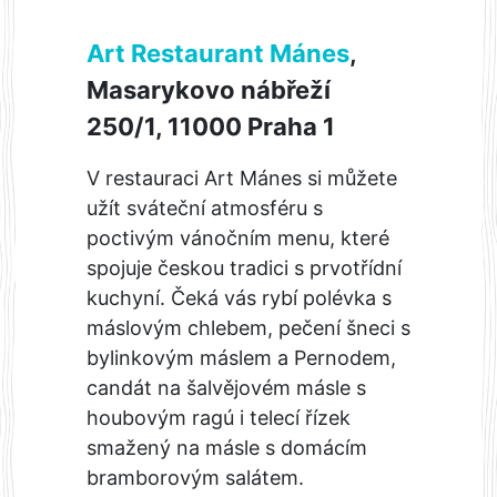
Art Restaurant Mánes
,
Masarykovo nábřeží
250/1, 11000 Praha 1
V restauraci Art Mánes si můžete
užít sváteční atmosféru s
poctivým vánočním menu, které
spojuje českou tradici s prvotřídní
kuchyní. Čeká vás rybí polévka s
máslovým chlebem, pečení šneci s
bylinkovým máslem a Pernodem,
candát na šalvějovém másle s
houbovým ragú i telecí řízek
smažený na másle s domácím
bramborovým salátem.