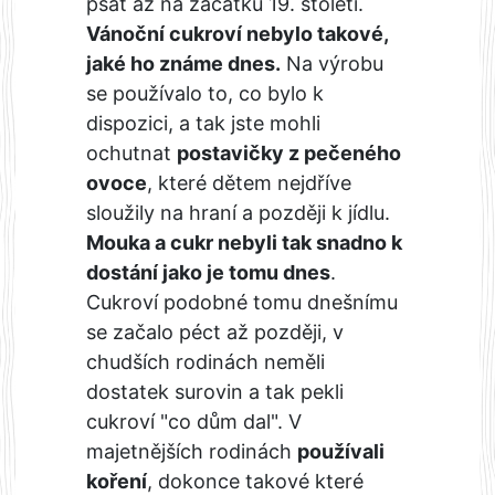
psát až na začátku 19. století.
Vánoční cukroví nebylo takové,
jaké ho známe dnes.
Na výrobu
se používalo to, co bylo k
dispozici, a tak jste mohli
ochutnat
postavičky z pečeného
ovoce
, které dětem nejdříve
sloužily na hraní a později k jídlu.
Mouka a cukr nebyli tak snadno k
dostání jako je tomu dnes
.
Cukroví podobné tomu dnešnímu
se začalo péct až později, v
chudších rodinách neměli
dostatek surovin a tak pekli
cukroví "co dům dal". V
majetnějších rodinách
používali
koření
, dokonce takové které