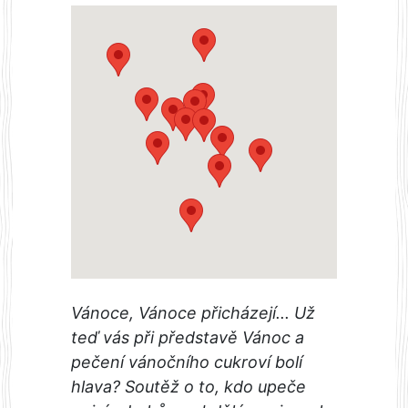
Vánoce, Vánoce přicházejí... Už
teď vás při představě Vánoc a
pečení vánočního cukroví bolí
hlava? Soutěž o to, kdo upeče