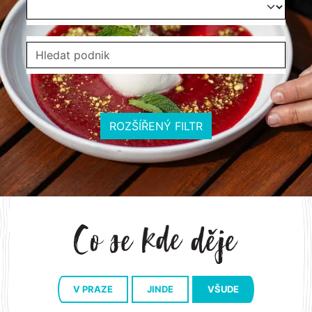
ROZŠÍŘENÝ FILTR
V PRAZE
JINDE
VŠUDE