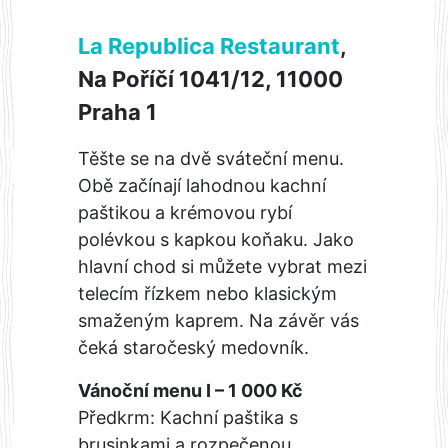
La Republica Restaurant
,
Na Poříčí 1041/12, 11000
Praha 1
Těšte se na dvě sváteční menu.
Obě začínají lahodnou kachní
paštikou a krémovou rybí
polévkou s kapkou koňaku. Jako
hlavní chod si můžete vybrat mezi
telecím řízkem nebo klasickým
smaženým kaprem. Na závěr vás
čeká staročeský medovník.
Vánoční menu I – 1 000 Kč
Předkrm: Kachní paštika s
brusinkami a rozpečenou