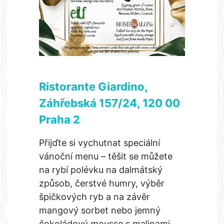
Ristorante Giardino,
Záhřebská 157/24, 120 00
Praha 2
Přijďte si vychutnat speciální
vánoční menu – těšit se můžete
na rybí polévku na dalmátský
způsob, čerstvé humry, výběr
špičkových ryb a na závěr
mangový sorbet nebo jemný
čokoládový mousse s malinami.