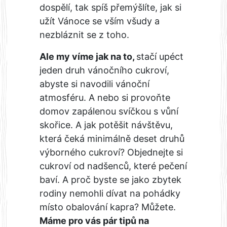
dospělí, tak spíš přemýšlíte, jak si
užít Vánoce se vším všudy a
nezbláznit se z toho.
Ale my víme jak na to,
stačí upéct
jeden druh vánočního cukroví,
abyste si navodili vánoční
atmosféru. A nebo si provoňte
domov zapálenou svíčkou s vůní
skořice. A jak potěšit návštěvu,
která čeká minimálně deset druhů
výborného cukroví? Objednejte si
cukroví od nadšenců, které pečení
baví. A proč byste se jako zbytek
rodiny nemohli dívat na pohádky
místo obalování kapra? Můžete.
Máme pro vás pár tipů na