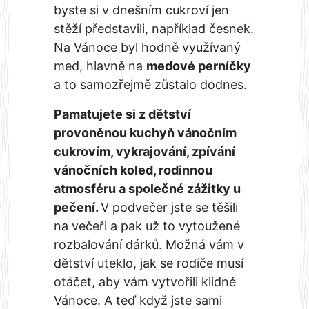
byste si v dnešním cukroví jen
stěží představili, například česnek.
Na Vánoce byl hodně využívaný
med, hlavně na
medové perníčky
a to samozřejmě zůstalo dodnes.
Pamatujete si z dětství
provoněnou kuchyň vánočním
cukrovím, vykrajování, zpívání
vánočních koled, rodinnou
atmosféru a společné zážitky u
pečení.
V podvečer jste se těšili
na večeři a pak už to vytoužené
rozbalování dárků. Možná vám v
dětství uteklo, jak se rodiče musí
otáčet, aby vám vytvořili klidné
Vánoce. A teď když jste sami