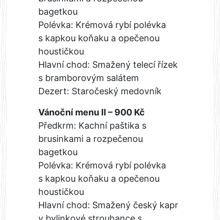
bagetkou
Polévka: Krémová rybí polévka
s kapkou koňaku a opečenou
houstičkou
Hlavní chod: Smažený telecí řízek
s bramborovým salátem
Dezert: Staročeský medovník
Vánoční menu II – 900 Kč
Předkrm: Kachní paštika s
brusinkami a rozpečenou
bagetkou
Polévka: Krémová rybí polévka
s kapkou koňaku a opečenou
houstičkou
Hlavní chod: Smažený český kapr
v bylinkové strouhance s