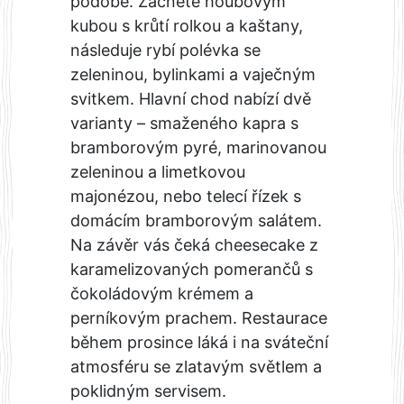
podobě. Začnete houbovým
kubou s krůtí rolkou a kaštany,
následuje rybí polévka se
zeleninou, bylinkami a vaječným
svitkem. Hlavní chod nabízí dvě
varianty – smaženého kapra s
bramborovým pyré, marinovanou
zeleninou a limetkovou
majonézou, nebo telecí řízek s
domácím bramborovým salátem.
Na závěr vás čeká cheesecake z
karamelizovaných pomerančů s
čokoládovým krémem a
perníkovým prachem. Restaurace
během prosince láká i na sváteční
atmosféru se zlatavým světlem a
poklidným servisem.