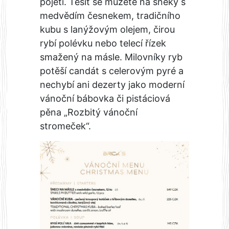
pojetí. Těšit se můžete na šneky s
medvědím česnekem, tradičního
kubu s lanýžovým olejem, čirou
rybí polévku nebo telecí řízek
smažený na másle. Milovníky ryb
potěší candát s celerovým pyré a
nechybí ani dezerty jako moderní
vánoční bábovka či pistáciová
pěna „Rozbitý vánoční
stromeček“.