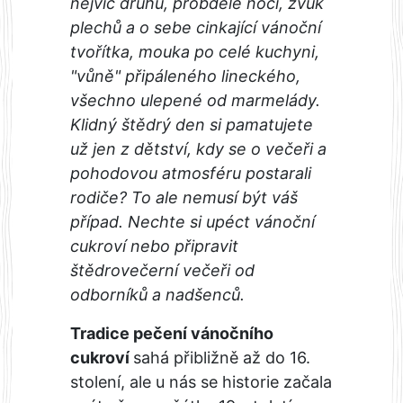
nejvíc druhů, probdělé noci, zvuk
plechů a o sebe cinkající vánoční
tvořítka, mouka po celé kuchyni,
"vůně" připáleného lineckého,
všechno ulepené od marmelády.
Klidný štědrý den si pamatujete
už jen z dětství, kdy se o večeři a
pohodovou atmosféru postarali
rodiče? To ale nemusí být váš
případ. Nechte si upéct vánoční
cukroví nebo připravit
štědrovečerní večeři od
odborníků a nadšenců.
Tradice pečení vánočního
cukroví
sahá přibližně až do 16.
stolení, ale u nás se historie začala