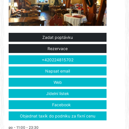
Zadat poptávku
Rezervace
+420224815702
Napsat email
Web
Jídelní lístek
Facebook
Objednat taxík do podniku za fixní cenu
po
- 11:00 - 23:30