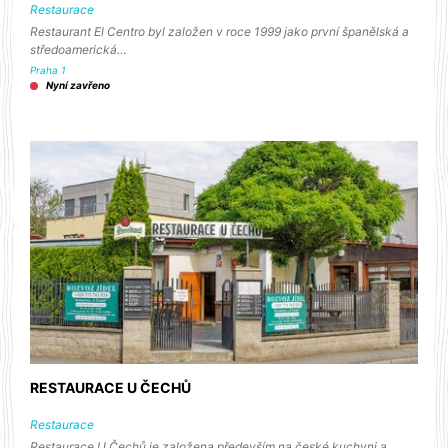
Restaurace
Restaurant El Centro byl založen v roce 1999 jako první španělská a
středoamerická…
Praha 1
Nyní zavřeno
RESTAURACE U ČECHŮ
Restaurace
Restaurace U Čechů je založena především na české kuchyni a