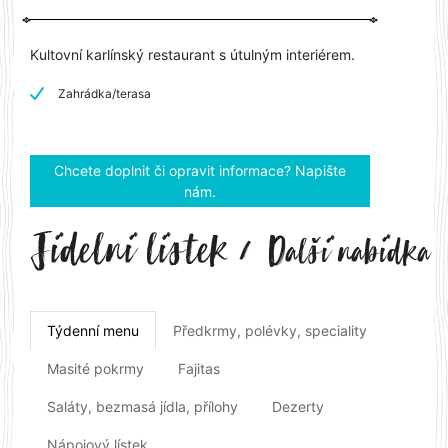
Kultovní karlínský restaurant s útulným interiérem.
Zahrádka/terasa
Chcete doplnit či opravit informace? Napište
nám.
Týdenní menu
Předkrmy, polévky, speciality
Masité pokrmy
Fajitas
Saláty, bezmasá jídla, přílohy
Dezerty
Nápojový lístek