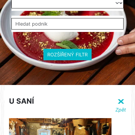
ROZŠÍŘENÝ FILTR
U SANÍ
X
Zpět