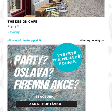
THE DESIGN CAFE
Praha 1
Kavárny
přidat nově otevřený podnik
všechny podniky >>