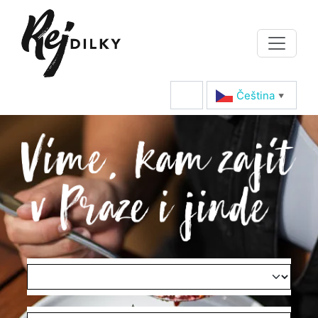
Čeština‎
▼