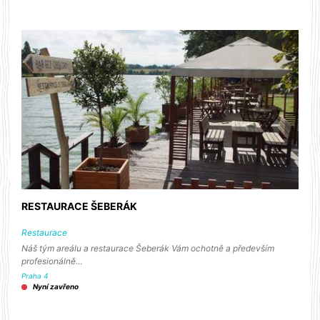
RESTAURACE ŠEBERÁK
Restaurace
Náš tým areálu a restaurace Šeberák Vám ochotně a především
profesionálně…
Praha 4
Nyní zavřeno