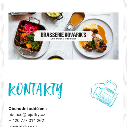
Předchozí
Další
Obchodní oddělení:
obchod@rejdilky.cz
+ 420 777 014 262
www.rejdilky.cz