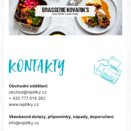
Předchozí
Další
Obchodní oddělení:
obchod@rejdilky.cz
+ 420 777 014 262
www.rejdilky.cz
Všeobecné dotazy, připomínky, nápady, doporučení:
info@rejdilky.cz