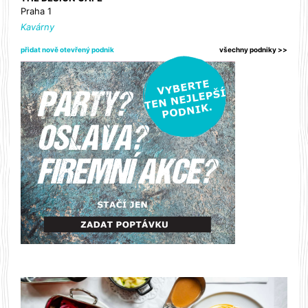
Praha 1
Kavárny
přidat nově otevřený podnik
všechny podniky >>