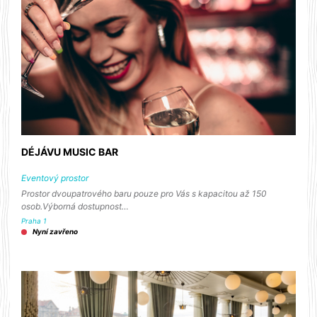
DÉJÁVU MUSIC BAR
Eventový prostor
Prostor dvoupatrového baru pouze pro Vás s kapacitou až 150
osob.Výborná dostupnost…
Praha 1
Nyní zavřeno