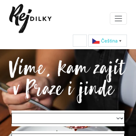
Čeština‎
▼