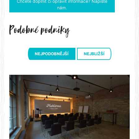
Chcete doplnit či opravit informace? Napište
nám.
NEJPODOBNĚJŠÍ
NEJBLIŽŠÍ