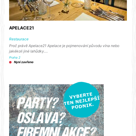
APELACE21
Restaurace
Proč právě Apelace21 Apelace je pojmenování původu vína nebo
jakékoli jiné lahůdky.…
Praha 2
Nyní zavřeno