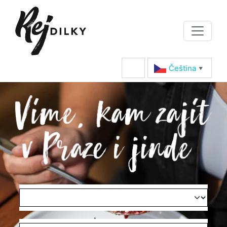
Čeština‎
▼