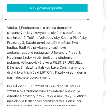
Navigovat do podniku
Vítejte, 1,Pochutnáte si u nás na domácích
slovenských brynzových haluškách s opečenou
slaninkou. 2, Točíme Velkopovický Kozel a Plzeňský
Prazdroj. 3, Každé první pondělí v měsíci živá
hudba. Rádi Vás přivítáme v naší nově
zrekonstruované restauraci U Berana v Praze 2.
Nabízíme široký výběr teplých a studených
pokrmů, Velkopovické pivo a PILSNER URQUELL..
Dále nově nabízíme italskou kávu Corsini a mnoho
druhů kvalitních čajů LIPTON . Každý všední den u
nás naleznete polední menu.
PO-PÁ od 11:00 - 22:00 SO Zavřeno NE od 17:00 -
22:00 Nově zrekonstruovaný interiér poskytuje
oddělené prostory pro kuřáky a nekuřáky. V letních
měsících je k dispozici předzahrádka s obsluhou.
Pro oslavy a uzavřenou společnost nabízíme