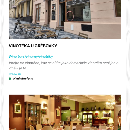
VINOTÉKA U GRÉBOVKY
Wine bars/vinárny/vinotéky
Vítejte ve vinotéce, kde se cítíte jako domaNaše vinotéka není jen o
víně – je to…
Praha 10
Nyní otevřeno