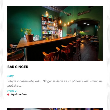
BAR GINGER
Bary
Vítejte v našem obýváku. Ginger si klade za cíl přinést svěží šmrnc na
pražskou…
Praha 2
Nyní zavřeno