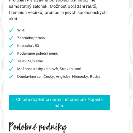
samostatný salonek. Možnost pořádání rautů,
firemních večírků, promocí a jiných společenských
akcí.
Wi-fi
Zahrádka/terasa
Kapacita : 60
Podáváme polední menu
Televize/plátno
Možnost platby : Hotově, Stravenkami
Domluvíme se : Česky, Anglicky, Německy, Rusky
Chcete doplnit či opravit informace? Napište
nám.