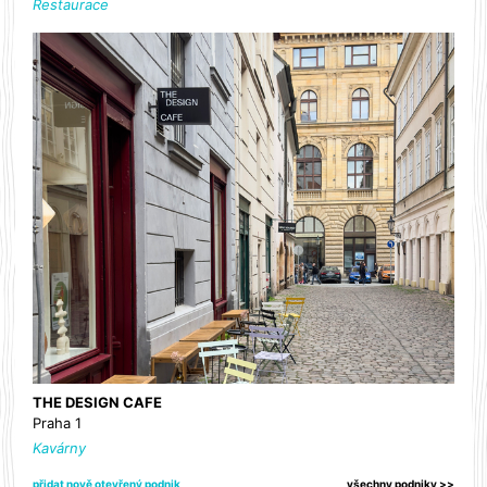
Restaurace
THE DESIGN CAFE
Praha 1
Kavárny
přidat nově otevřený podnik
všechny podniky >>