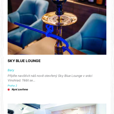
SKY BLUE LOUNGE
Bary
Přijďte navštívit náš nově otevřený Sky Blue Lounge v srdci
Vinohrad. Těšit se…
Praha 2
Nyní zavřeno