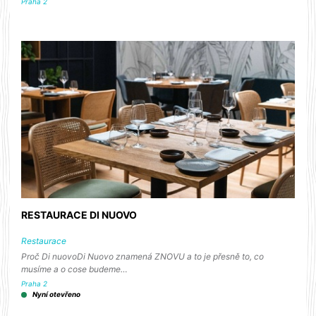
Praha 2
RESTAURACE DI NUOVO
Restaurace
Proč Di nuovoDi Nuovo znamená ZNOVU a to je přesně to, co
musíme a o cose budeme…
Praha 2
Nyní otevřeno