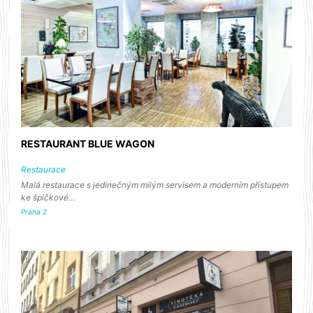
RESTAURANT BLUE WAGON
Restaurace
Malá restaurace s jedinečným milým servisem a moderním přístupem
ke špičkové…
Praha 2