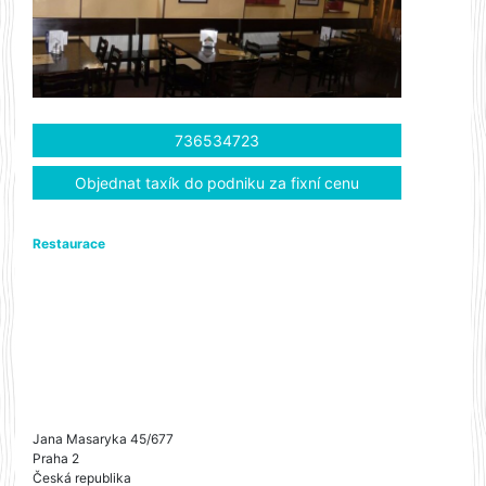
736534723
Objednat taxík do podniku za fixní cenu
Restaurace
Jana Masaryka 45/677
Praha 2
Česká republika