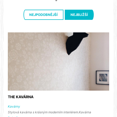
NEJPODOBNĚJŠÍ
NEJBLIŽŠÍ
THE KAVÁRNA
Kavárny
Stylová kavárna s krásným moderním interiérem.Kavárna