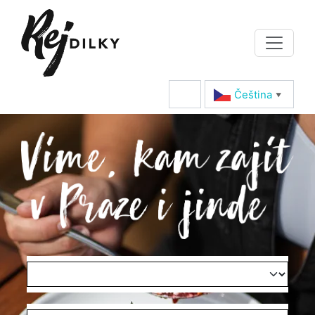
Čeština‎
▼