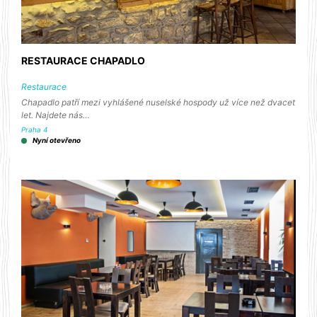
RESTAURACE CHAPADLO
Restaurace
Chapadlo patří mezi vyhlášené nuselské hospody už více než dvacet
let. Najdete nás…
Praha 4
Nyní otevřeno