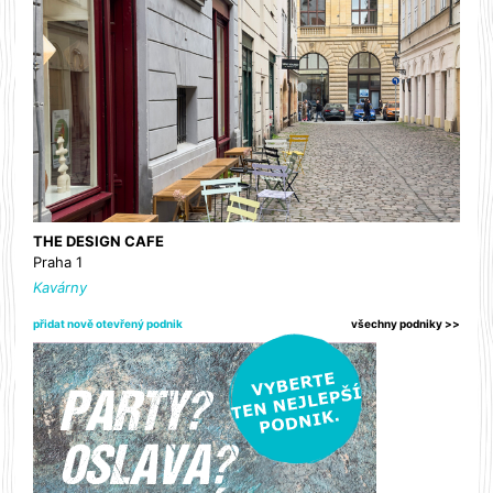
THE DESIGN CAFE
Praha 1
Kavárny
přidat nově otevřený podnik
všechny podniky >>