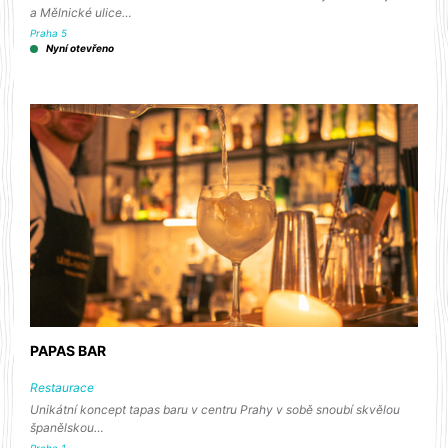
a Mělnické ulice…
Praha 5
Nyní otevřeno
PAPAS BAR
Restaurace
Unikátní koncept tapas baru v centru Prahy v sobě snoubí skvělou
španělskou…