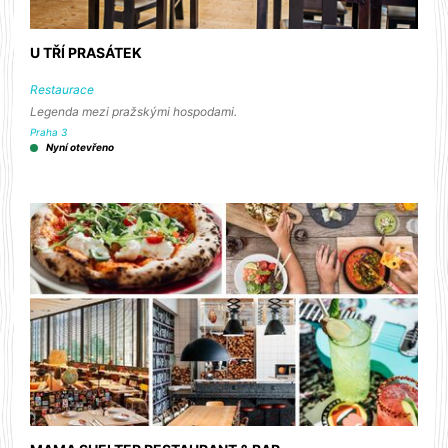
U TŘÍ PRASÁTEK
Restaurace
Legenda mezi pražskými hospodami.
Praha 3
Nyní otevřeno