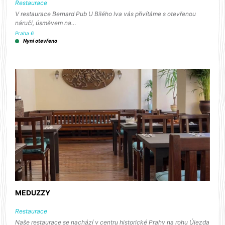
Restaurace
V restaurace Bernard Pub U Bílého lva vás přivítáme s otevřenou
náručí, úsměvem na…
Praha 6
Nyní otevřeno
MEDUZZY
Restaurace
Naše restaurace se nachází v centru historické Prahy na rohu Újezda