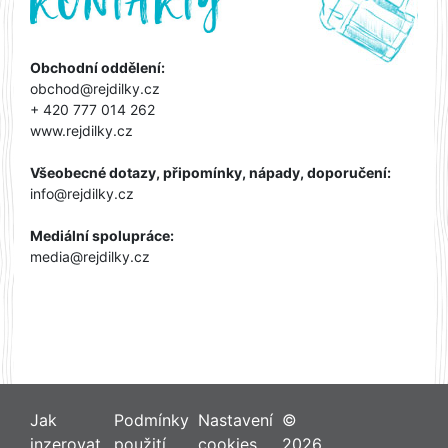
Obchodní oddělení:
obchod@rejdilky.cz
+ 420 777 014 262
www.rejdilky.cz
Všeobecné dotazy, připomínky, nápady, doporučení:
info@rejdilky.cz
Mediální spolupráce:
media@rejdilky.cz
Jak
Podmínky
Nastavení
©
inzerovat
použití
cookies
2026