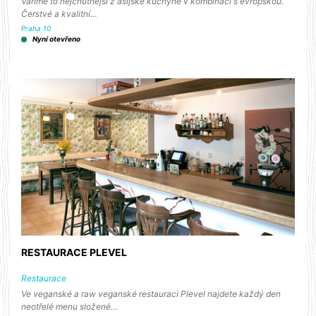
Vaříme to nejchutnější z asijské kuchyně v kombinaci s evropskou.
Čerstvé a kvalitní…
Praha 10
Nyní otevřeno
RESTAURACE PLEVEL
Restaurace
Ve veganské a raw veganské restauraci Plevel najdete každý den
neotřelé menu složené…