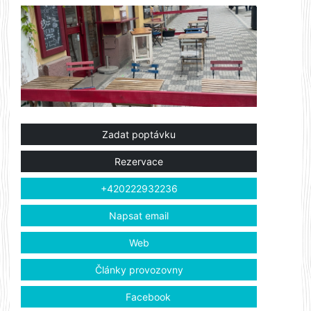
Zadat poptávku
Rezervace
+420222932236
Napsat email
Web
Články provozovny
Facebook