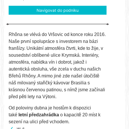
Navigovat do podniku
Rhôna se vlévá do Vršovic od konce roku 2016.
Naše první spolupráce s investorem na bázi
franšízy. Unikátní atmosféra čtvrti, kde to žije, v
sousedství oblíbené ulice Krymská. Interiéry,
atmosféra, nabídka vín i dobrot, jakož i
autentická obsluha, vše zcela v duchu našich
Břehů Rhôny. A mimo jiné zde našel útočiště
náš milovaný stařičký kávovar Brasilia s
krásnou červenou patinou, s nímž jsme začínali
před pěti lety na Výtoni.
Od poloviny dubna je hostům k dispozici
také
letní předzahrádka
o kapacitě 20 míst k
sezení na ulici před vchodem.
Wi-fi