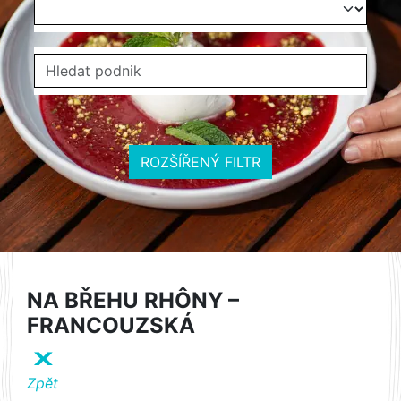
ROZŠÍŘENÝ FILTR
NA BŘEHU RHÔNY –
FRANCOUZSKÁ
X
Zpět