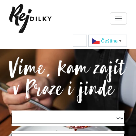
Čeština‎
▼