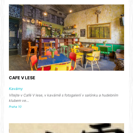
CAFE V LESE
Kavárny
Vítejte v Café V lese, v kavárně s fotogalerií v salónku a hudebním
klubem ve…
Praha 10