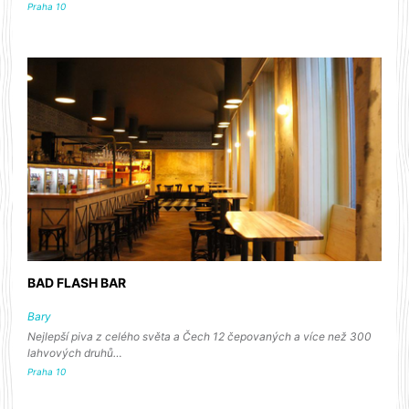
Praha 10
BAD FLASH BAR
Bary
Nejlepší piva z celého světa a Čech 12 čepovaných a více než 300
lahvových druhů…
Praha 10