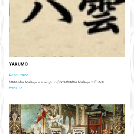
YAKUMO
Restaurace
japonska izakaja a manga cajovnajedina izakaja v Praze
Praha 10