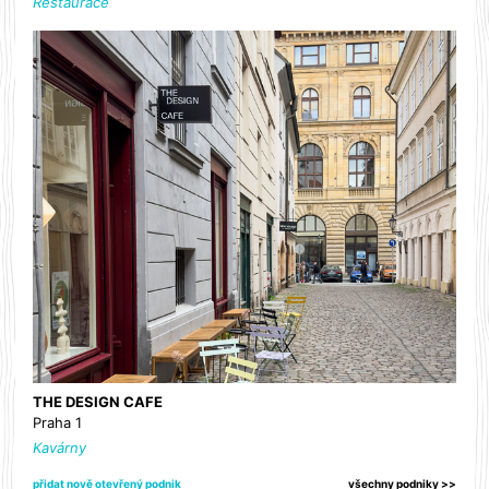
Restaurace
THE DESIGN CAFE
Praha 1
Kavárny
přidat nově otevřený podnik
všechny podniky >>