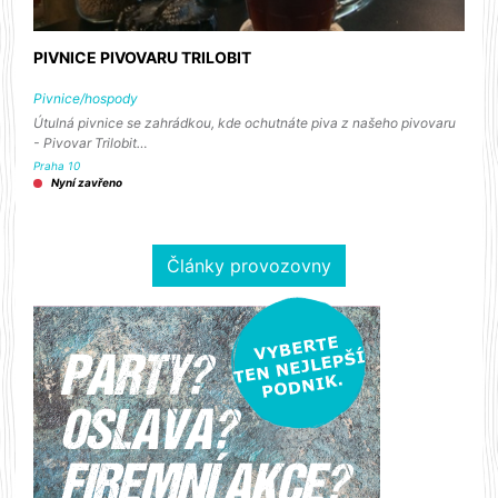
PIVNICE PIVOVARU TRILOBIT
Pivnice/hospody
Útulná pivnice se zahrádkou, kde ochutnáte piva z našeho pivovaru
- Pivovar Trilobit…
Praha 10
Nyní zavřeno
Články provozovny