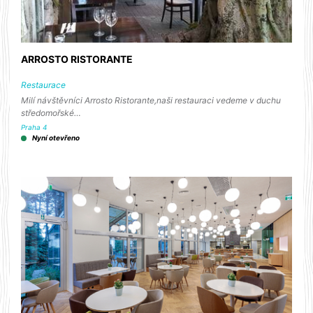
ARROSTO RISTORANTE
Restaurace
Milí návštěvníci Arrosto Ristorante,naši restauraci vedeme v duchu
středomořské…
Praha 4
Nyní otevřeno