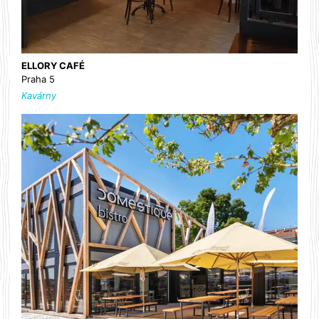
ELLORY CAFÉ
Praha 5
Kavárny