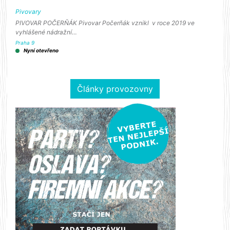
Pivovary
PIVOVAR POČERŇÁK Pivovar Počerňák vznikl v roce 2019 ve
vyhlášené nádražní…
Praha 9
Nyní otevřeno
Články provozovny