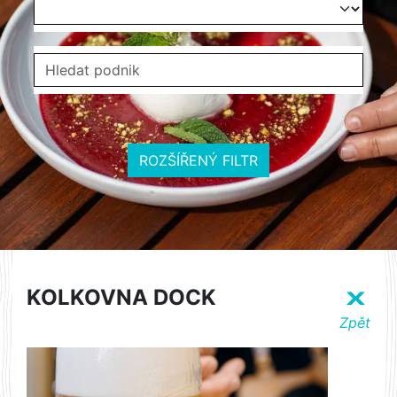
ROZŠÍŘENÝ FILTR
KOLKOVNA DOCK
X
Zpět