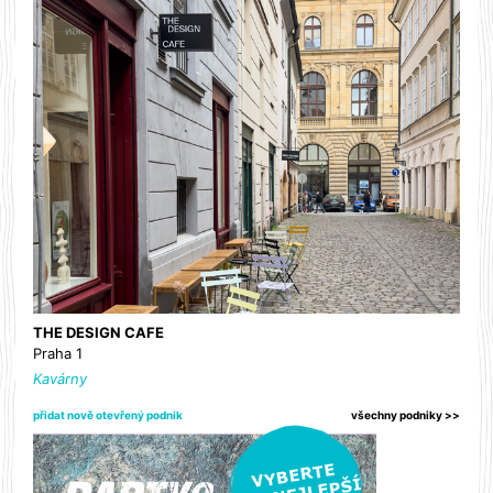
THE DESIGN CAFE
Praha 1
Kavárny
přidat nově otevřený podnik
všechny podniky >>