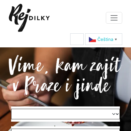
Čeština‎
▼