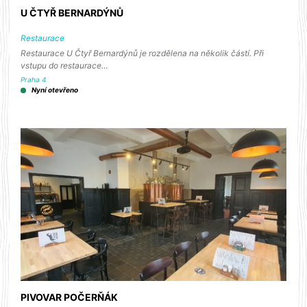
U ČTYŘ BERNARDÝNŮ
Restaurace
Restaurace U Čtyř Bernardýnů je rozdělena na několik částí. Při
vstupu do restaurace…
Praha 4
Nyní otevřeno
PIVOVAR POČERŇÁK