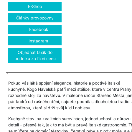
E-Shop
Články provozovny
Facebook
Instagram
Objednat taxík do
podniku za fixní cenu
Pokud vás láká spojení elegance, historie a poctivé italské
kuchyně, Kogo Havelská patří mezi stálice, které v centru Prahy
rozhodně stojí za návštěvu. V malebné uličce Starého Města, je
pár kroků od rušného dění, najdete podnik s dlouholetou tradicí 
atmosférou, která si drží svůj klid i noblesu.
Kuchyně staví na kvalitních surovinách, jednoduchosti a důrazu
detail – přesně tak, jak to má být u pravé italské gastronomie. Tě
se můžete na domácí těstoviny, čerstvé ryby a plody moře, ale i