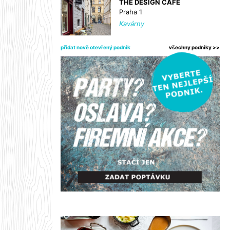
THE DESIGN CAFE
Praha 1
Kavárny
přidat nově otevřený podnik
všechny podniky >>