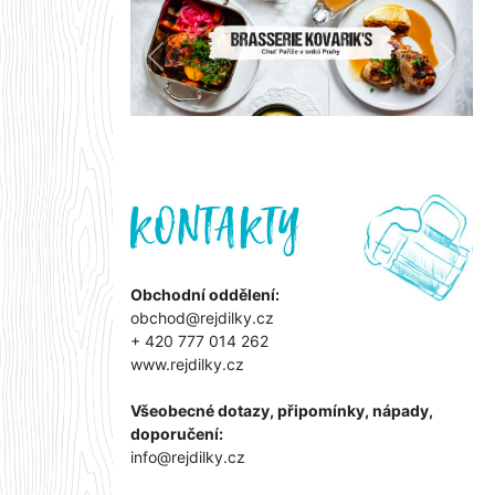
Předchozí
Další
Obchodní oddělení:
obchod@rejdilky.cz
+ 420 777 014 262
www.rejdilky.cz
Všeobecné dotazy, připomínky, nápady,
doporučení:
info@rejdilky.cz