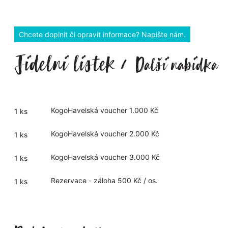
Chcete doplnit či opravit informace? Napište nám.
KogoHavelská voucher 1.000 Kč
1 ks
KogoHavelská voucher 2.000 Kč
1 ks
KogoHavelská voucher 3.000 Kč
1 ks
Rezervace - záloha 500 Kč / os.
1 ks