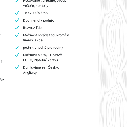
Podáváme : snídaně, obědy,
večeře, koktejly
Televize/plátno
Dog friendly podnik
Rozvoz jídel
u
Možnost pořádat soukromé a
firemní akce
podnik vhodný pro rodiny
Možnost platby : Hotově,
EURO, Platební kartou
i
Domluvíme se : Česky,
Anglicky
vše