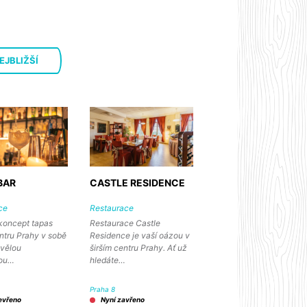
EJBLIŽŠÍ
BAR
CASTLE RESIDENCE
ce
Restaurace
 koncept tapas
Restaurace Castle
ntru Prahy v sobě
Residence je vaší oázou v
kvělou
širším centru Prahy. Ať už
kou…
hledáte…
Praha 8
evřeno
Nyní zavřeno