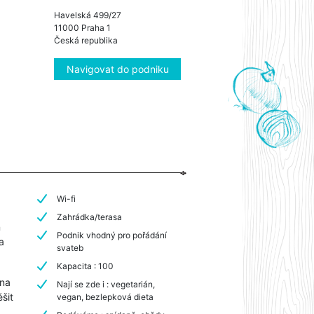
Havelská 499/27
11000 Praha 1
Česká republika
Navigovat do podniku
Wi-fi
Zahrádka/terasa
n
Podnik vhodný pro pořádání
a
svateb
Kapacita : 100
 na
Nají se zde i : vegetarián,
šit
vegan, bezlepková dieta