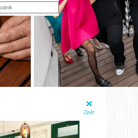
X
Zpět