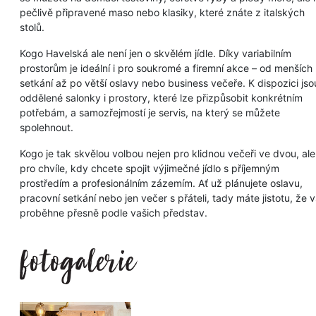
pečlivě připravené maso nebo klasiky, které znáte z italských
stolů.
Kogo Havelská ale není jen o skvělém jídle. Díky variabilním
prostorům je ideální i pro soukromé a firemní akce – od menších
setkání až po větší oslavy nebo business večeře. K dispozici jso
oddělené salonky i prostory, které lze přizpůsobit konkrétním
potřebám, a samozřejmostí je servis, na který se můžete
spolehnout.
Kogo je tak skvělou volbou nejen pro klidnou večeři ve dvou, ale 
pro chvíle, kdy chcete spojit výjimečné jídlo s příjemným
prostředím a profesionálním zázemím. Ať už plánujete oslavu,
pracovní setkání nebo jen večer s přáteli, tady máte jistotu, že 
proběhne přesně podle vašich představ.