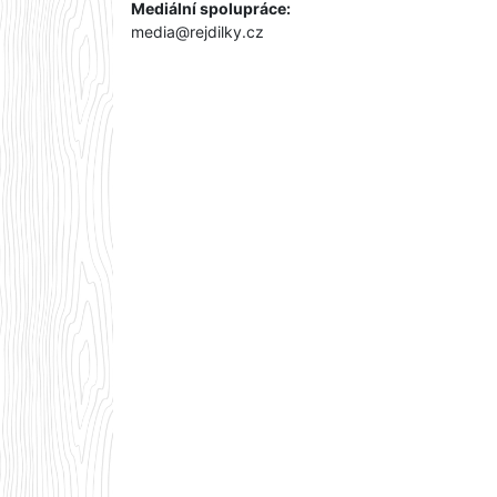
Mediální spolupráce:
media@rejdilky.cz