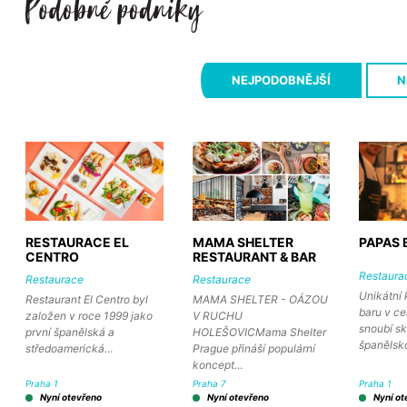
NEJPODOBNĚJŠÍ
N
RESTAURACE EL
MAMA SHELTER
PAPAS 
CENTRO
RESTAURANT & BAR
Restaura
Restaurace
Restaurace
Unikátní
Restaurant El Centro byl
MAMA SHELTER - OÁZOU
baru v ce
založen v roce 1999 jako
V RUCHU
snoubí s
první španělská a
HOLEŠOVICMama Shelter
španěls
středoamerická…
Prague přináší populární
koncept…
Praha 1
Praha 7
Praha 1
Nyní otevřeno
Nyní otevřeno
Nyní ot