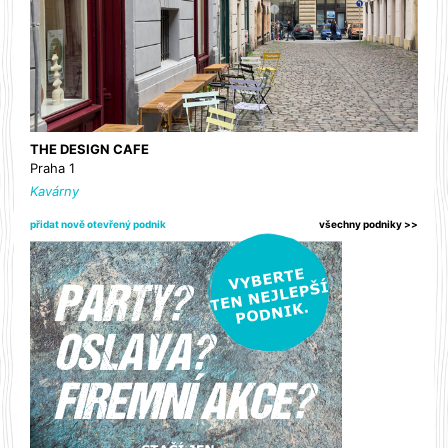
THE DESIGN CAFE
Praha 1
Kavárny
přidat nově otevřený podnik
všechny podniky >>