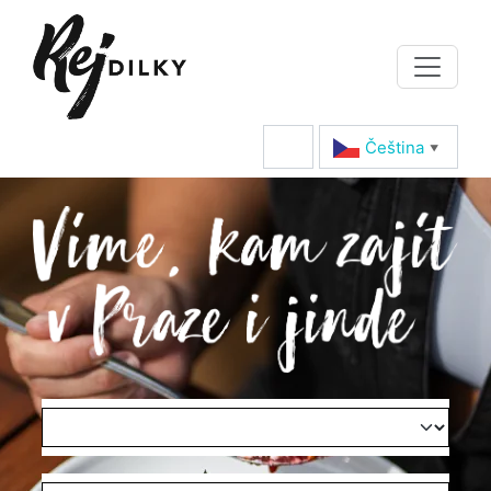
Čeština‎
▼