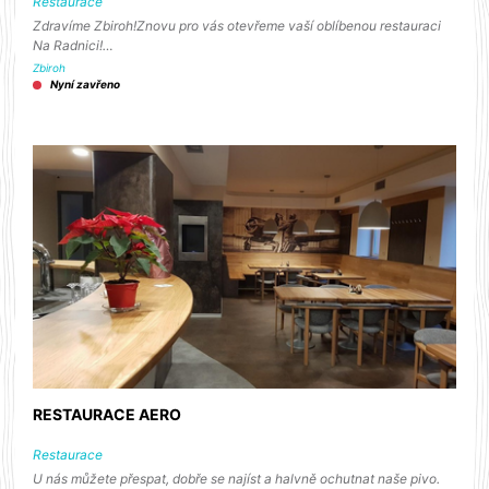
Restaurace
Zdravíme Zbiroh!Znovu pro vás otevřeme vaší oblíbenou restauraci
Na Radnici!…
Zbiroh
Nyní zavřeno
RESTAURACE AERO
Restaurace
U nás můžete přespat, dobře se najíst a halvně ochutnat naše pivo.