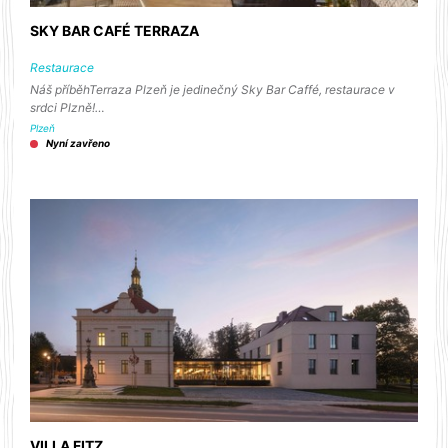
SKY BAR CAFÉ TERRAZA
Restaurace
Náš příběhTerraza Plzeň je jedinečný Sky Bar Caffé, restaurace v
srdci Plzně!…
Plzeň
Nyní zavřeno
VILLA FITZ