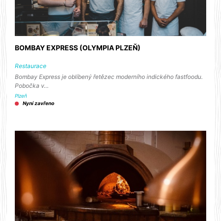
BOMBAY EXPRESS (OLYMPIA PLZEŇ)
Restaurace
Bombay Express je oblíbený řetězec moderního indického fastfoodu.
Pobočka v…
Plzeň
Nyní zavřeno