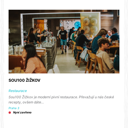
SOU100 ŽIŽKOV
Restaurace
Sou100 Žižkov je moderní pivní restaurace. Převažují u nás české
recepty, ovšem dáte…
Praha 3
Nyní zavřeno