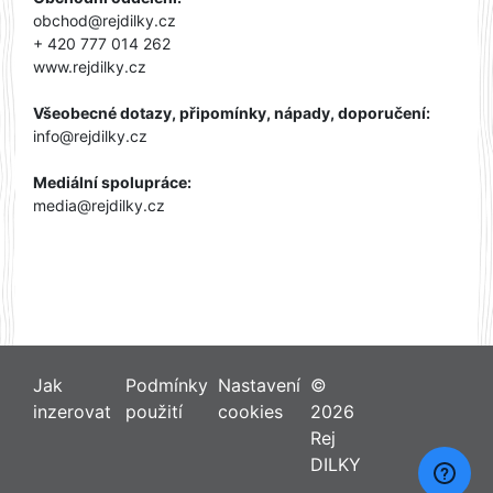
obchod@rejdilky.cz
+ 420 777 014 262
www.rejdilky.cz
Všeobecné dotazy, připomínky, nápady, doporučení:
info@rejdilky.cz
Mediální spolupráce:
media@rejdilky.cz
Jak
Podmínky
Nastavení
©
inzerovat
použití
cookies
2026
Rej
DILKY