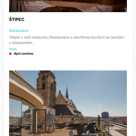
ŠTIPEC
Restaurace
Vítejte v naší restauraci.Restaurace s otevřenou kuchyní se nachází
v historickém…
Plzeň
Nyní zavřeno