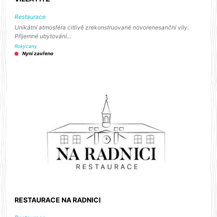
Restaurace
Unikátní atmosféra citlivě zrekonstruované novorenesanční vily.
Příjemné ubytování…
Rokycany
Nyní zavřeno
RESTAURACE NA RADNICI