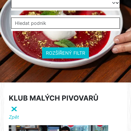
ROZŠÍŘENÝ FILTR
KLUB MALÝCH PIVOVARŮ
X
Zpět