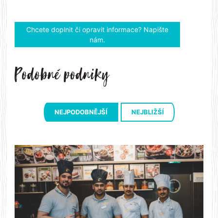
Chcete doplnit či opravit informace? Napište
nám.
NEJPODOBNĚJŠÍ
NEJBLIŽŠÍ