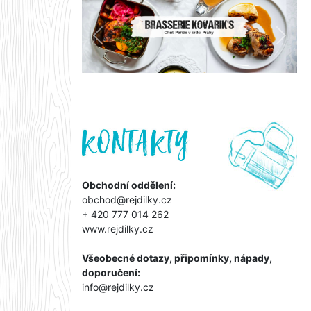
Předchozí
Další
Obchodní oddělení:
obchod@rejdilky.cz
+ 420 777 014 262
www.rejdilky.cz
Všeobecné dotazy, připomínky, nápady,
doporučení:
info@rejdilky.cz