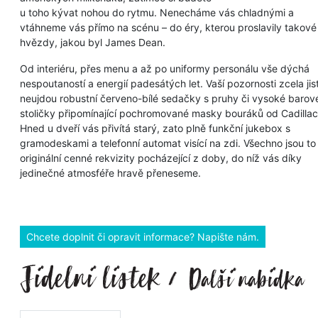
u toho kývat nohou do rytmu. Nenecháme vás chladnými a
vtáhneme vás přímo na scénu – do éry, kterou proslavily takové
hvězdy, jakou byl James Dean.
Od interiéru, přes menu a až po uniformy personálu vše dýchá
nespoutaností a energií padesátých let. Vaší pozornosti zcela jis
neujdou robustní červeno-bílé sedačky s pruhy či vysoké barov
stoličky připomínající pochromované masky bouráků od Cadillac
Hned u dveří vás přivítá starý, zato plně funkční jukebox s
gramodeskami a telefonní automat visící na zdi. Všechno jsou to
originální cenné rekvizity pocházející z doby, do níž vás díky
jedinečné atmosféře hravě přeneseme.
Chcete doplnit či opravit informace? Napište nám.