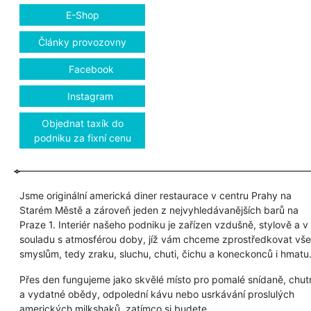
E-Shop
Články provozovny
Facebook
Instagram
Objednat taxík do
podniku za fixní cenu
Jsme originální americká diner restaurace v centru Prahy na
Starém Městě a zároveň jeden z nejvyhledávanějších barů na
Praze 1. Interiér našeho podniku je zařízen vzdušně, stylově a v
souladu s atmosférou doby, jíž vám chceme zprostředkovat vš
smyslům, tedy zraku, sluchu, chuti, čichu a koneckonců i hmatu
Přes den fungujeme jako skvělé místo pro pomalé snídaně, chut
a vydatné obědy, odpolední kávu nebo usrkávání proslulých
amerických milkshaků, zatímco si budete