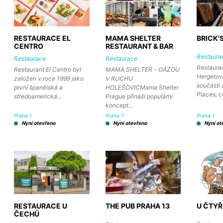
RESTAURACE EL
MAMA SHELTER
BRICK'
CENTRO
RESTAURANT & BAR
Restaura
Restaurace
Restaurace
Restaura
Restaurant El Centro byl
MAMA SHELTER - OÁZOU
Hergetov
založen v roce 1999 jako
V RUCHU
součástí
první španělská a
HOLEŠOVICMama Shelter
Places, c
středoamerická…
Prague přináší populární
koncept…
Praha 1
Praha 7
Praha 1
Nyní otevřeno
Nyní otevřeno
Nyní ot
RESTAURACE U
THE PUB PRAHA 13
U ČTYŘ
ČECHŮ