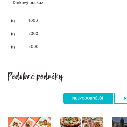
Dárkový poukaz
1000
1 ks
2000
1 ks
5000
1 ks
NEJPODOBNĚJŠÍ
N