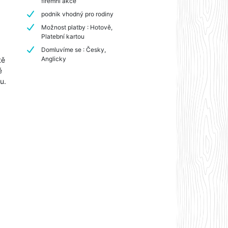
firemní akce
podnik vhodný pro rodiny
Možnost platby : Hotově,
Platební kartou
Domluvíme se : Česky,
Anglicky
tě
é
u.