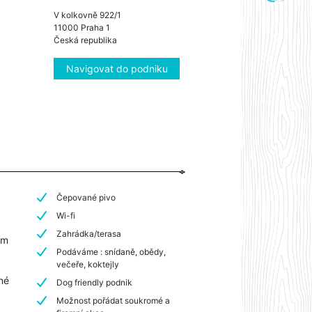
V kolkovně 922/1
11000 Praha 1
Česká republika
Navigovat do podniku
Čepované pivo
Wi-fi
Zahrádka/terasa
em
Podáváme : snídaně, obědy,
.
večeře, koktejly
né
Dog friendly podnik
Možnost pořádat soukromé a