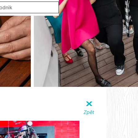
X
Zpět