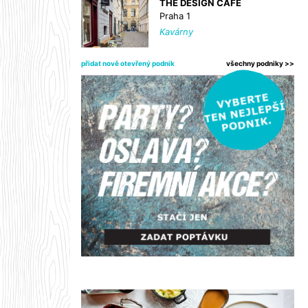
THE DESIGN CAFE
Praha 1
Kavárny
přidat nově otevřený podnik
všechny podniky >>