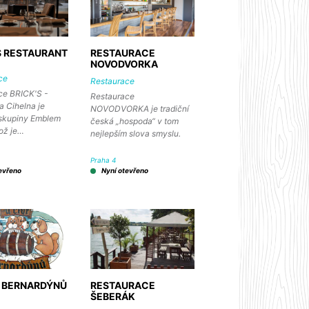
S RESTAURANT
RESTAURACE
NOVODVORKA
ce
Restaurace
ce BRICK'S -
Restaurace
a Cihelna je
NOVODVORKA je tradiční
 skupiny Emblem
česká „hospoda“ v tom
ož je…
nejlepším slova smyslu.
Praha 4
evřeno
Nyní otevřeno
 BERNARDÝNŮ
RESTAURACE
ŠEBERÁK