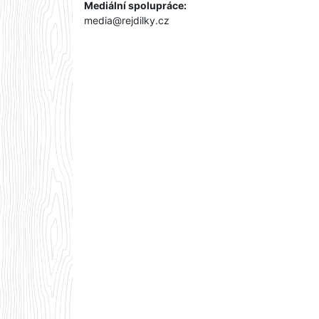
Mediální spolupráce:
media@rejdilky.cz