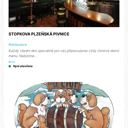
STOPKOVA PLZEŇSKÁ PIVNICE
Restaurace
Každý všední den speciálně pro vás připravujeme vždy čerstvé denní
menu. Nabízíme…
Brno
Nyní otevřeno