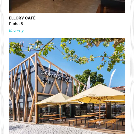
ELLORY CAFÉ
Praha 5
Kavárny