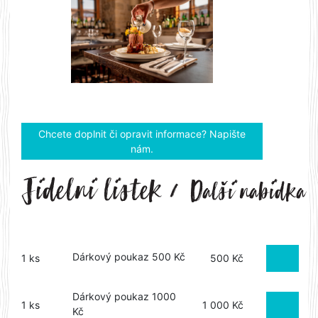
Previous
Next
Chcete doplnit či opravit informace? Napište
nám.
Dárkový poukaz 500 Kč
1 ks
500 Kč
Dárkový poukaz 1000
1 ks
1 000 Kč
Kč