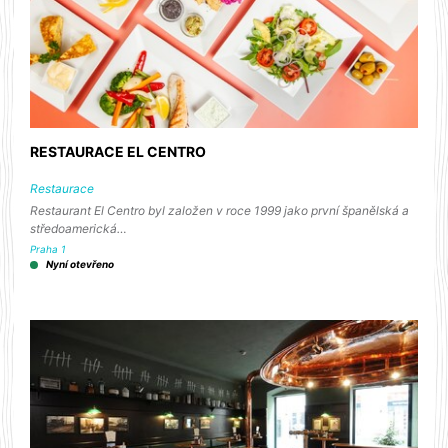
RESTAURACE EL CENTRO
Restaurace
Restaurant El Centro byl založen v roce 1999 jako první španělská a
středoamerická…
Praha 1
Nyní otevřeno