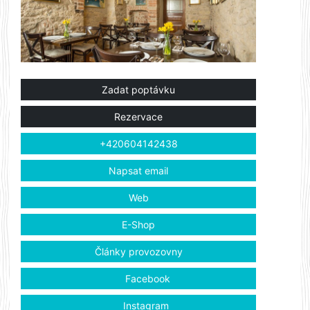
Zadat poptávku
Rezervace
+420604142438
Napsat email
Web
E-Shop
Články provozovny
Facebook
Instagram