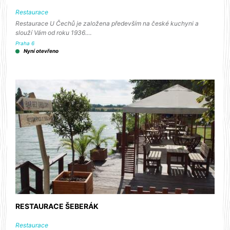
Restaurace
Restaurace U Čechů je založena především na české kuchyni a
slouží Vám od roku 1936.…
Praha 6
Nyní otevřeno
RESTAURACE ŠEBERÁK
Restaurace