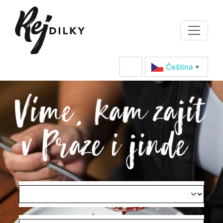
Čeština‎
▼