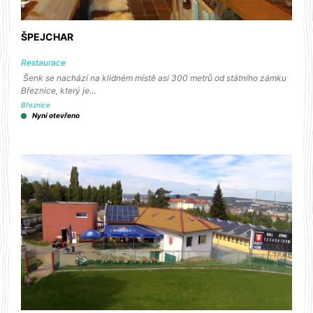
ŠPEJCHAR
Restaurace
Šenk se nachází na klidném místě asi 300 metrů od státního zámku
Březnice, který je…
Březnice
Nyní otevřeno