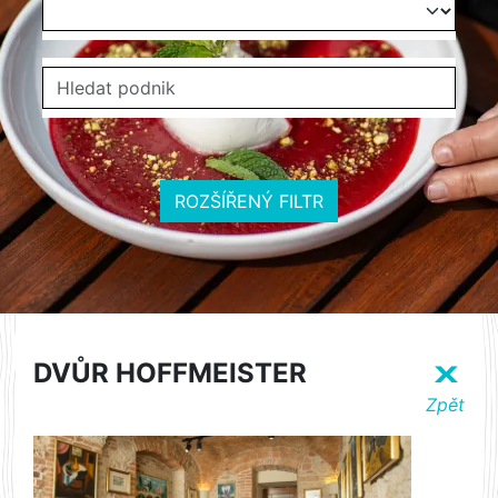
ROZŠÍŘENÝ FILTR
DVŮR HOFFMEISTER
X
Zpět