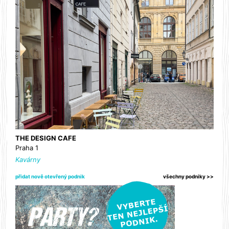
THE DESIGN CAFE
Praha 1
Kavárny
přidat nově otevřený podnik
všechny podniky >>