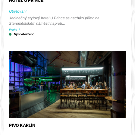
HOTEL U PRINCE
Ubytování
Jedinečný stylový hotel U Prince se nachází přímo na
Staroměstském náměstí naproti…
Praha 1
Nyní otevřeno
PIVO KARLÍN