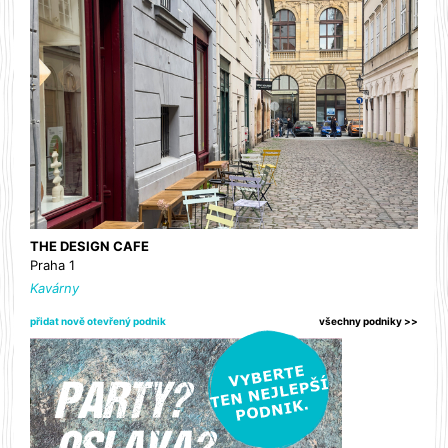
THE DESIGN CAFE
Praha 1
Kavárny
přidat nově otevřený podnik
všechny podniky >>