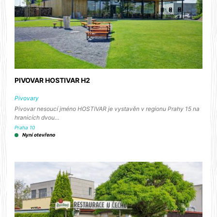
PIVOVAR HOSTIVAR H2
Pivovary
Pivovar nesoucí jméno HOSTIVAR je vystavěn v regionu Prahy 15 na
hranicích dvou…
Praha 10
Nyní otevřeno