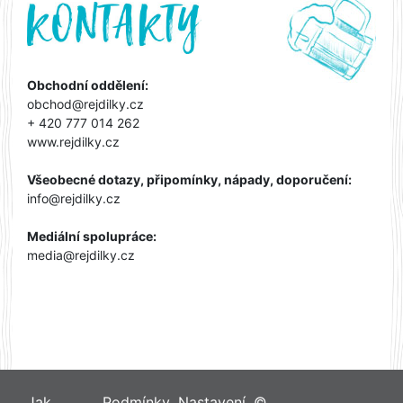
Obchodní oddělení:
obchod@rejdilky.cz
+ 420 777 014 262
www.rejdilky.cz
Všeobecné dotazy, připomínky, nápady, doporučení:
info@rejdilky.cz
Mediální spolupráce:
media@rejdilky.cz
Jak
Podmínky
Nastavení
©