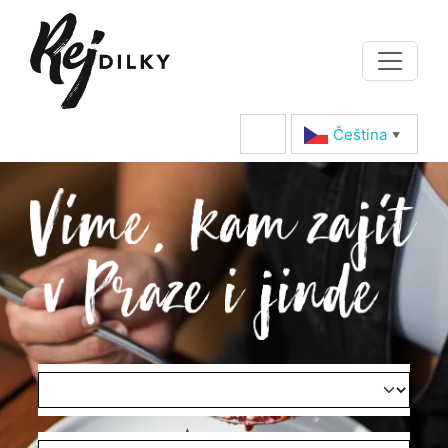
Čeština‎
▼