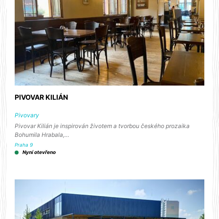
PIVOVAR KILIÁN
Pivovary
Pivovar Kilián je inspirován životem a tvorbou českého prozaika
Bohumila Hrabala,…
Praha 9
Nyní otevřeno