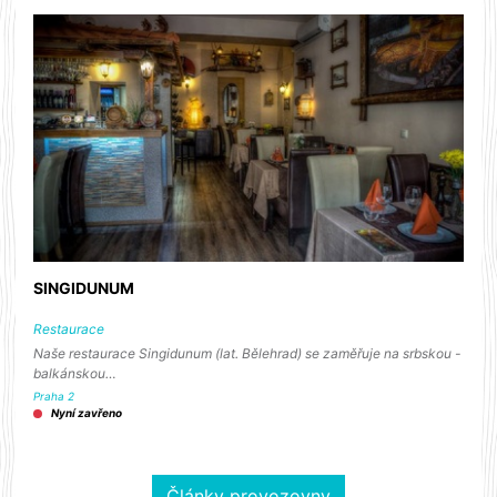
SINGIDUNUM
Restaurace
Naše restaurace Singidunum (lat. Bělehrad) se zaměřuje na srbskou -
balkánskou…
Praha 2
Nyní zavřeno
Články provozovny