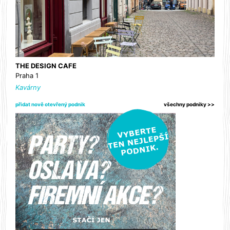
THE DESIGN CAFE
Praha 1
Kavárny
přidat nově otevřený podnik
všechny podniky >>