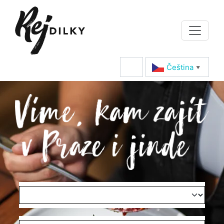
Čeština‎
▼