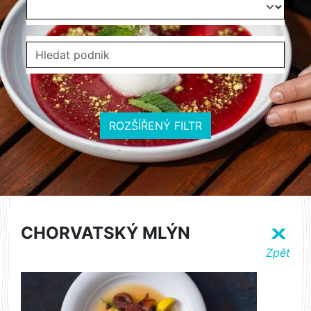
ROZŠÍŘENÝ FILTR
CHORVATSKÝ MLÝN
X
Zpět