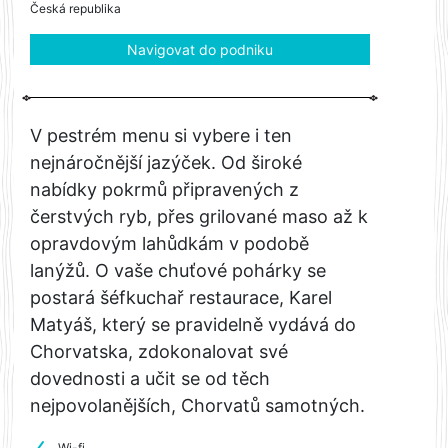
Česká republika
Navigovat do podniku
V pestrém menu si vybere i ten
nejnáročnější jazýček. Od široké
nabídky pokrmů připravených z
čerstvých ryb, přes grilované maso až k
opravdovým lahůdkám v podobě
lanýžů. O vaše chuťové pohárky se
postará šéfkuchař restaurace, Karel
Matyáš, který se pravidelně vydává do
Chorvatska, zdokonalovat své
dovednosti a učit se od těch
nejpovolanějších, Chorvatů samotných.
Wi-fi