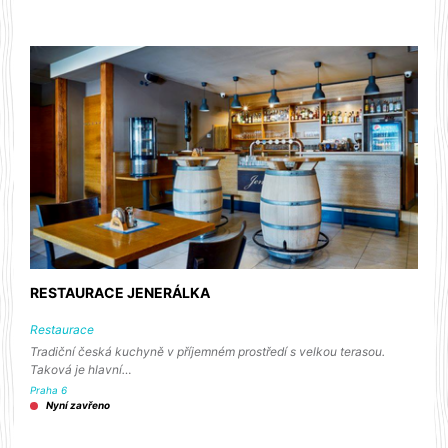
RESTAURACE JENERÁLKA
Restaurace
Tradiční česká kuchyně v příjemném prostředí s velkou terasou.
Taková je hlavní…
Praha 6
Nyní zavřeno