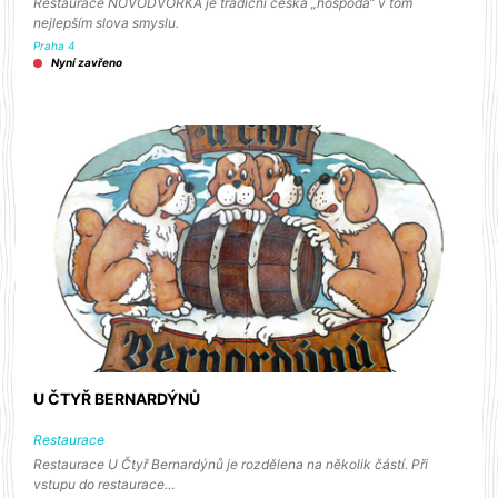
Restaurace NOVODVORKA je tradiční česká „hospoda“ v tom
nejlepším slova smyslu.
Praha 4
Nyní zavřeno
U ČTYŘ BERNARDÝNŮ
Restaurace
Restaurace U Čtyř Bernardýnů je rozdělena na několik částí. Při
vstupu do restaurace…