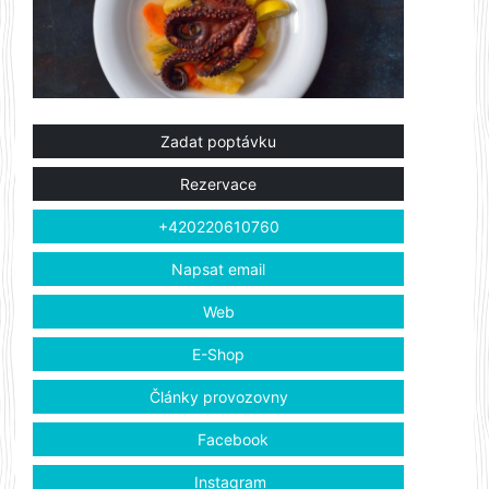
Zadat poptávku
Rezervace
+420220610760
Napsat email
Web
E-Shop
Články provozovny
Facebook
Instagram