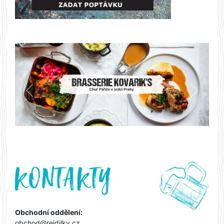
Předchozí
Další
Obchodní oddělení:
obchod@rejdilky.cz