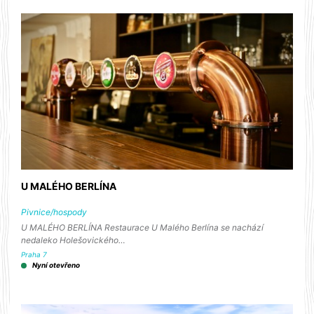
U MALÉHO BERLÍNA
Pivnice/hospody
U MALÉHO BERLÍNA Restaurace U Malého Berlína se nachází
nedaleko Holešovického…
Praha 7
Nyní otevřeno