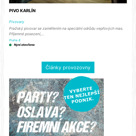
PIVO KARLÍN
Pivovary
Pražský pivovar se zaměřením na speciální odrůdu vepřových mas.
Příjemné posezení,…
Praha 8
Nyní otevřeno
Články provozovny