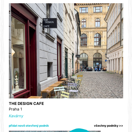
THE DESIGN CAFE
Praha 1
Kavárny
přidat nově otevřený podnik
všechny podniky >>