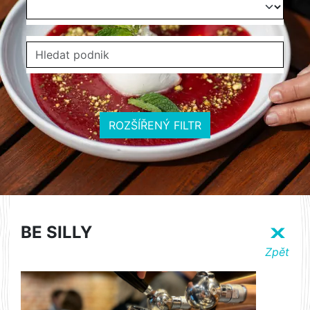
ROZŠÍŘENÝ FILTR
BE SILLY
X
Zpět