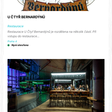
U ČTYŘ BERNARDÝNŮ
Restaurace
Restaurace U Čtyř Bernardýnů je rozdělena na několik částí. Při
vstupu do restaurace…
Praha 4
Nyní otevřeno