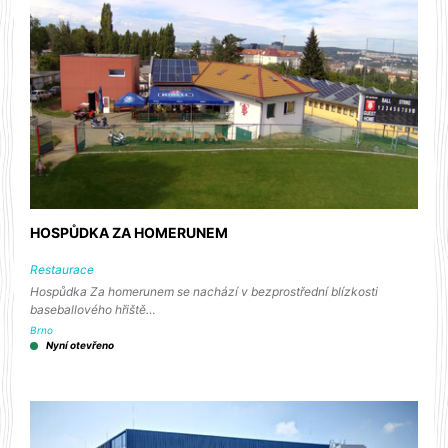
HOSPŮDKA ZA HOMERUNEM
Restaurace
Hospůdka Za homerunem se nachází v bezprostřední blízkosti
baseballového hřiště…
Brno
Nyní otevřeno