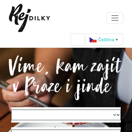
Čeština‎
▼