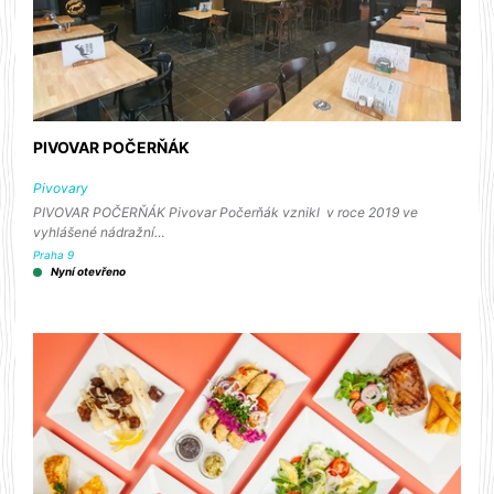
PIVOVAR POČERŇÁK
Pivovary
PIVOVAR POČERŇÁK Pivovar Počerňák vznikl v roce 2019 ve
vyhlášené nádražní…
Praha 9
Nyní otevřeno