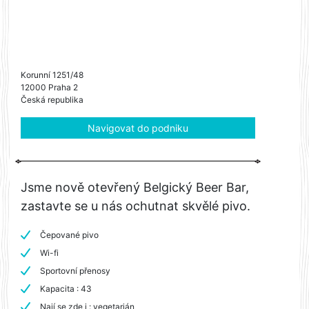
Korunní 1251/48
12000 Praha 2
Česká republika
Navigovat do podniku
Jsme nově otevřený Belgický Beer Bar,
zastavte se u nás ochutnat skvělé pivo.
Čepované pivo
Wi-fi
Sportovní přenosy
Kapacita : 43
Nají se zde i : vegetarián