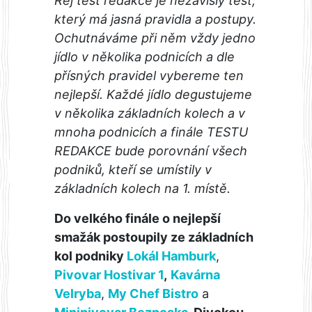
Rej test redakce je nezávislý test,
který má jasná pravidla a postupy.
Ochutnáváme při něm vždy jedno
jídlo v několika podnicích a dle
přísných pravidel vybereme ten
nejlepší. Každé jídlo degustujeme
v několika základních kolech a v
mnoha podnicích a finále TESTU
REDAKCE bude porovnání všech
podniků, kteří se umístily v
základních kolech na 1. místě.
Do velkého finále o nejlepší
smažák postoupily ze základních
kol podniky
Lokál Hamburk
,
Pivovar Hostivar 1
,
Kavárna
Velryba
,
My Chef Bistro
a