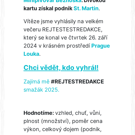
Minipivovar Beznoska
. Divokou
kartu získal podnik
St. Martin
.
Vítěze jsme vyhlásily na velkém
večeru REJTESTESTREDAKCE,
který se konal v
e čtvrtek 26. září
2024 v krásném prostředí
Prague
Louka
.
Chci vědět, kdo vyhrál!
Zajímá mě
#REJTESTREDAKCE
smažák 2025.
Hodnotíme:
vzhled, chuť, vůni,
plnost (množství), poměr cena
výkon, celkový dojem (podnik,