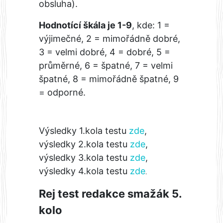
obsluha).
Hodnotící škála je 1-9
, kde: 1 =
výjimečné, 2 = mimořádně dobré,
3 = velmi dobré, 4 = dobré, 5 =
průměrné, 6 = špatné, 7 = velmi
špatné, 8 = mimořádně špatné, 9
= odporné.
Výsledky 1.kola testu
zde
,
výsledky 2.kola testu
zde
,
výsledky 3.kola testu
zde
,
výsledky 4.kola testu
zde
.
Rej test redakce smažák 5.
kolo