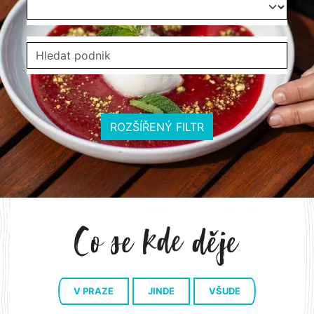
ROZŠÍŘENÝ FILTR
V PRAZE
JINDE
VŠUDE