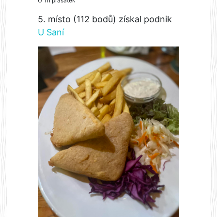
U Tří prasátek
5. místo (112 bodů) získal podnik
U Saní