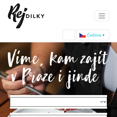
Čeština‎
▼