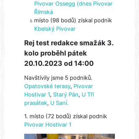
Pivovar Ossegg (dnes Pivovar
Římská
místo (98 bodů) získal podnik
Kbelský Pivovar
Rej test redakce smažák 3.
kolo proběhl pátek
20.10.2023 od 14:00
Navštívily jsme 5 podniků.
Opatovské terasy
,
Pivovar
Hostivar 1
,
Starý Pán
,
U Tří
prasátek
,
U Saní.
1. místo (72 bodů) získal podnik
Pivovar Hostivar 1