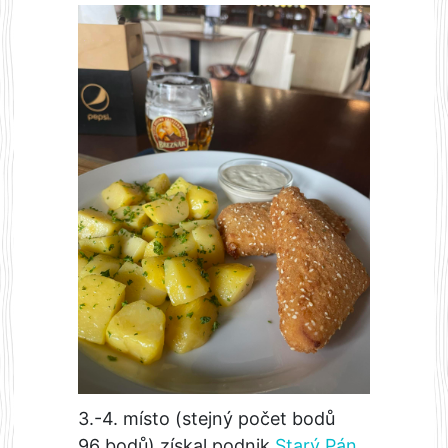
3.-4. místo (stejný počet bodů
96 bodů) získal podnik
Starý Pán
,