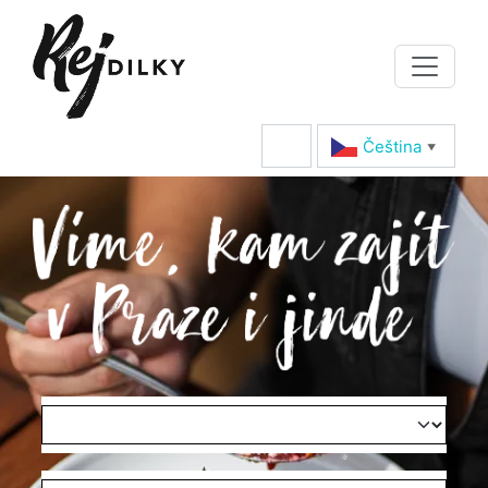
Čeština‎
▼