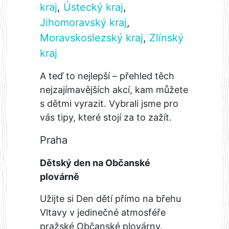
kraj
,
Ústecký kraj
,
Jihomoravský kraj
,
Moravskoslezský kraj
,
Zlínský
kraj
A teď to nejlepší – přehled těch
nejzajímavějších akcí, kam můžete
s dětmi vyrazit. Vybrali jsme pro
vás tipy, které stojí za to zažít.
Praha
Dětský den na Občanské
plovárně
Užijte si Den dětí přímo na břehu
Vltavy v jedinečné atmosféře
pražské Občanské plovárny.