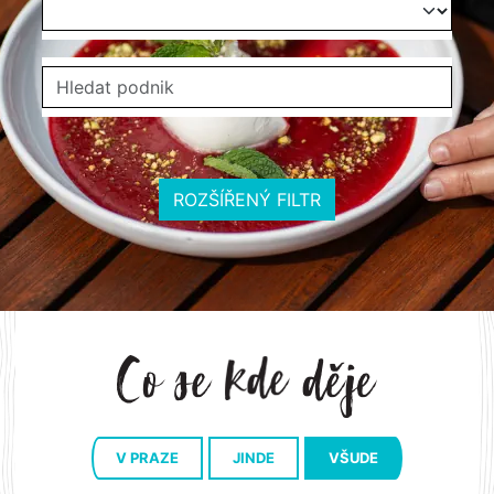
ROZŠÍŘENÝ FILTR
V PRAZE
JINDE
VŠUDE