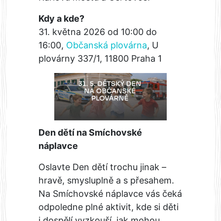
Kdy a kde?
31. května 2026 od 10:00 do
16:00,
Občanská plovárna
, U
plovárny 337/1, 11800 Praha 1
Den dětí na Smíchovské
náplavce
Oslavte Den dětí trochu jinak –
hravě, smysluplně a s přesahem.
Na Smíchovské náplavce vás čeká
odpoledne plné aktivit, kde si děti
i dospělí vyzkouší, jak mohou