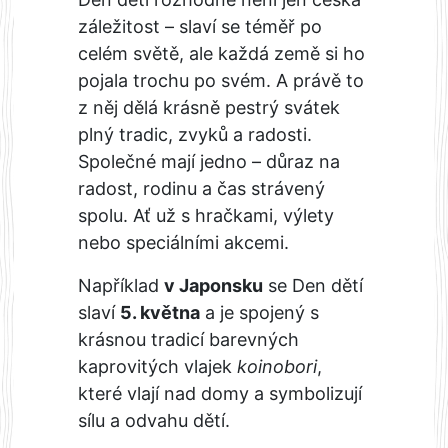
záležitost – slaví se téměř po
celém světě, ale každá země si ho
pojala trochu po svém. A právě to
z něj dělá krásně pestrý svátek
plný tradic, zvyků a radosti.
Společné mají jedno – důraz na
radost, rodinu a čas strávený
spolu. Ať už s hračkami, výlety
nebo speciálními akcemi.
Například
v Japonsku
se Den dětí
slaví
5. května
a je spojený s
krásnou tradicí barevných
kaprovitých vlajek
koinobori
,
které vlají nad domy a symbolizují
sílu a odvahu dětí.