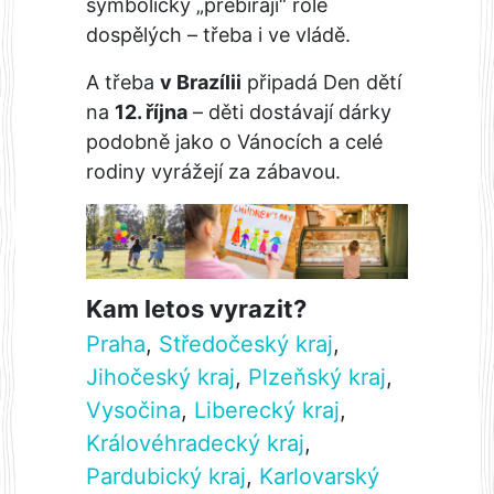
symbolicky „přebírají“ role
dospělých – třeba i ve vládě.
A třeba
v Brazílii
připadá Den dětí
na
12. října
– děti dostávají dárky
podobně jako o Vánocích a celé
rodiny vyrážejí za zábavou.
Kam letos vyrazit?
Praha
,
Středočeský kraj
,
Jihočeský kraj
,
Plzeňský kraj
,
Vysočina
,
Liberecký kraj
,
Královéhradecký kraj
,
Pardubický kraj
,
Karlovarský