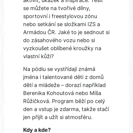
aktivit, ukázek a inspirace. Těšit
se můžete na tvořivé dílny,
sportovní i freestylovou zónu
nebo setkání se složkami IZS a
Armádou ČR. Jaké to je sednout si
do zásahového vozu nebo si
vyzkoušet oblíbené kroužky na
vlastní kůži?
Na pódiu se vystřídají známá
jména i talentované děti z domů
dětí a mládeže – dorazí například
Berenika Kohoutová nebo Míša
Růžičková. Program běží po celý
den a vstup je zdarma, takže stačí
jen přijít a užít si atmosféru.
Kdy a kde?