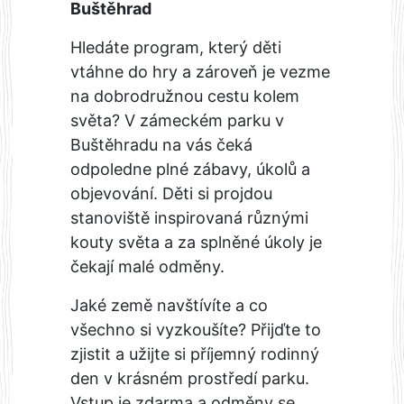
Buštěhrad
Hledáte program, který děti
vtáhne do hry a zároveň je vezme
na dobrodružnou cestu kolem
světa? V zámeckém parku v
Buštěhradu na vás čeká
odpoledne plné zábavy, úkolů a
objevování. Děti si projdou
stanoviště inspirovaná různými
kouty světa a za splněné úkoly je
čekají malé odměny.
Jaké země navštívíte a co
všechno si vyzkoušíte? Přijďte to
zjistit a užijte si příjemný rodinný
den v krásném prostředí parku.
Vstup je zdarma a odměny se