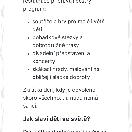
restaurace připravují pestrý
program:
soutěže a hry pro malé i větší
děti
pohádkové stezky a
dobrodružné trasy
divadelní představení a
koncerty
skákací hrady, malování na
obličej i sladké dobroty
Zkrátka den, kdy je dovoleno
skoro všechno… a nuda nemá
šanci.
Jak slaví děti ve světě?
Den dětí rozhodně není jen česká