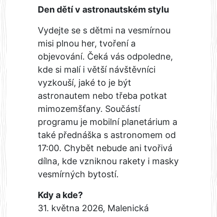
Den dětí v astronautském stylu
Vydejte se s dětmi na vesmírnou
misi plnou her, tvoření a
objevování. Čeká vás odpoledne,
kde si malí i větší návštěvníci
vyzkouší, jaké to je být
astronautem nebo třeba potkat
mimozemšťany. Součástí
programu je mobilní planetárium a
také přednáška s astronomem od
17:00. Chybět nebude ani tvořivá
dílna, kde vzniknou rakety i masky
vesmírných bytostí.
Kdy a kde?
31. května 2026, Malenická