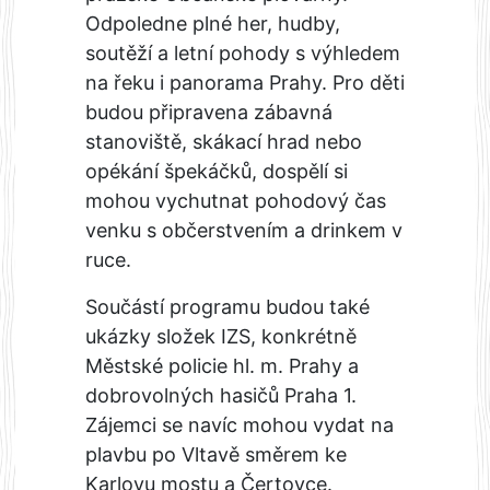
Odpoledne plné her, hudby,
soutěží a letní pohody s výhledem
na řeku i panorama Prahy. Pro děti
budou připravena zábavná
stanoviště, skákací hrad nebo
opékání špekáčků, dospělí si
mohou vychutnat pohodový čas
venku s občerstvením a drinkem v
ruce.
Součástí programu budou také
ukázky složek IZS, konkrétně
Městské policie hl. m. Prahy a
dobrovolných hasičů Praha 1.
Zájemci se navíc mohou vydat na
plavbu po Vltavě směrem ke
Karlovu mostu a Čertovce.