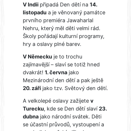
V Indii
připadá Den dětí na
14.
listopadu
a je věnovaný památce
prvního premiéra Jawaharlal
Nehru, který měl děti velmi rád.
Školy pořádají kulturní programy,
hry a oslavy plné barev.
V Německu
je to trochu
zajímavější – slaví se totiž hned
dvakrát!
1. června
jako
Mezinárodní den dětí a pak ještě
20. září
jako tzv. Světový den dětí.
A velkolepé oslavy zažijete
v
Turecku
, kde se Den dětí slaví
23.
dubna
jako národní svátek. Děti
se účastní průvodů, vystoupení a