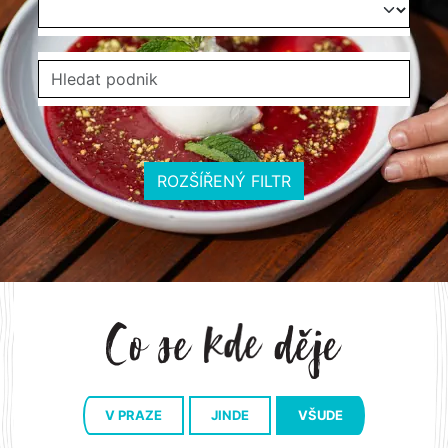
ROZŠÍŘENÝ FILTR
V PRAZE
JINDE
VŠUDE