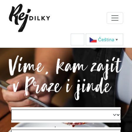
Čeština‎
▼