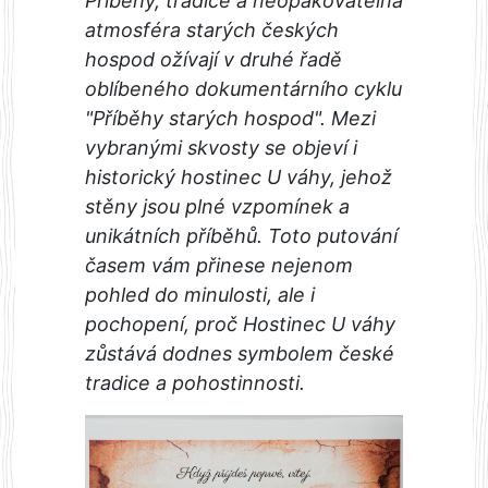
Příběhy, tradice a neopakovatelná
atmosféra starých českých
hospod ožívají v druhé řadě
oblíbeného dokumentárního cyklu
"Příběhy starých hospod". Mezi
vybranými skvosty se objeví i
historický hostinec U váhy, jehož
stěny jsou plné vzpomínek a
unikátních příběhů. Toto putování
časem vám přinese nejenom
pohled do minulosti, ale i
pochopení, proč Hostinec U váhy
zůstává dodnes symbolem české
tradice a pohostinnosti.