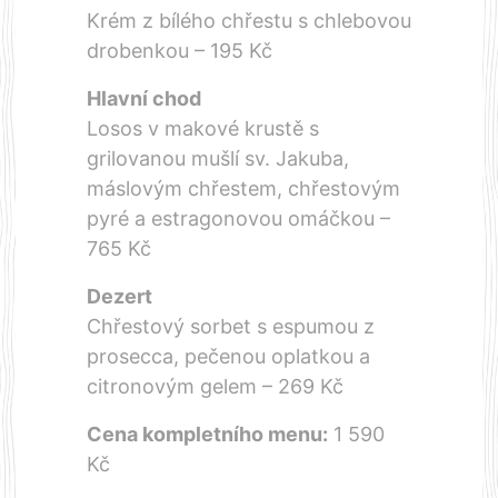
Krém z bílého chřestu s chlebovou
drobenkou – 195 Kč
Hlavní chod
Losos v makové krustě s
grilovanou mušlí sv. Jakuba,
máslovým chřestem, chřestovým
pyré a estragonovou omáčkou –
765 Kč
Dezert
Chřestový sorbet s espumou z
prosecca, pečenou oplatkou a
citronovým gelem – 269 Kč
Cena kompletního menu:
1 590
Kč