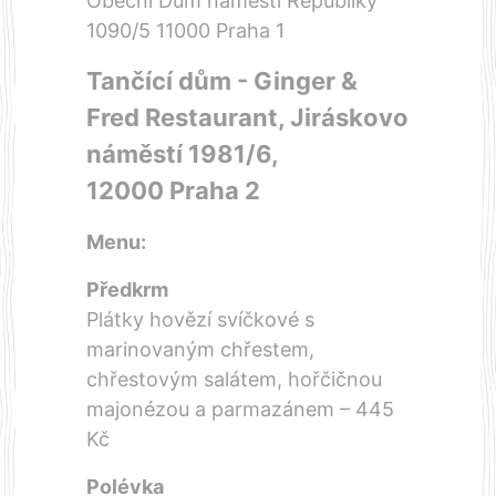
Obecní Dům náměstí Republiky
1090/5 11000 Praha 1
Tančící dům - Ginger &
Fred Restaurant, Jiráskovo
náměstí 1981/6,
12000 Praha 2
Menu:
Předkrm
Plátky hovězí svíčkové s
marinovaným chřestem,
chřestovým salátem, hořčičnou
majonézou a parmazánem – 445
Kč
Polévka