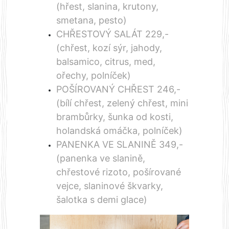
(hřest, slanina, krutony,
smetana, pesto)
CHŘESTOVÝ SALÁT 229,-
(chřest, kozí sýr, jahody,
balsamico, citrus, med,
ořechy, polníček)
POŠÍROVANÝ CHŘEST 246,-
(bílí chřest, zelený chřest, mini
brambůrky, šunka od kosti,
holandská omáčka, polníček)
PANENKA VE SLANINĚ 349,-
(panenka ve slanině,
chřestové rizoto, pošírované
vejce, slaninové škvarky,
šalotka s demi glace)