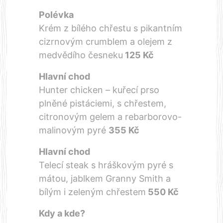
Polévka
Krém z bílého chřestu s pikantním
cizrnovým crumblem a olejem z
medvědího česneku
125 Kč
Hlavní chod
Hunter chicken – kuřecí prso
plněné pistáciemi, s chřestem,
citronovým gelem a rebarborovo-
malinovým pyré
355 Kč
Hlavní chod
Telecí steak s hráškovým pyré s
mátou, jablkem Granny Smith a
bílým i zeleným chřestem
550 Kč
Kdy a kde?