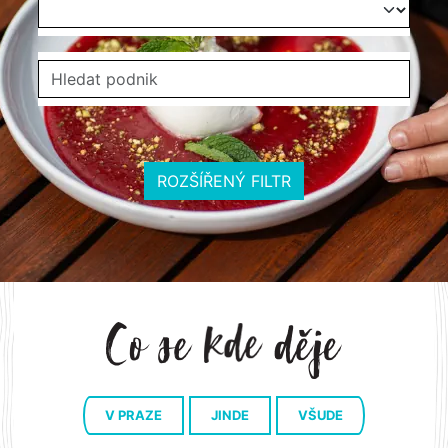
ROZŠÍŘENÝ FILTR
V PRAZE
JINDE
VŠUDE