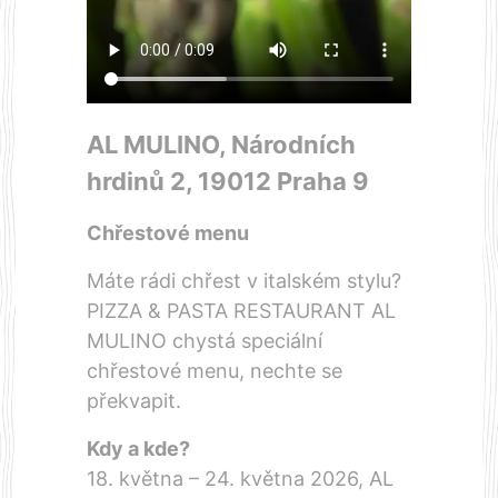
AL MULINO, Národních
hrdinů 2, 19012 Praha 9
Chřestové menu
Máte rádi chřest v italském stylu?
PIZZA & PASTA RESTAURANT AL
MULINO chystá speciální
chřestové menu, nechte se
překvapit.
Kdy a kde?
18. května – 24. května 2026, AL