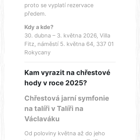
proto se vyplatí rezervace
předem.
Kdy a kde?
30. dubna – 3. května 2026,
Villa
Fitz
, náměstí 5. května 64, 337 01
Rokycany
Kam vyrazit na chřestové
hody v roce 2025?
Chřestová jarní symfonie
na talíři v
Talíři
na
Václaváku
Od poloviny května až do jeho