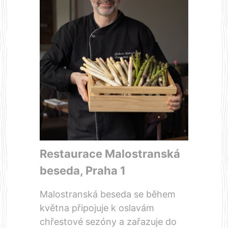
Restaurace
Malostranská
beseda
, Praha 1
Malostranská beseda se během
května připojuje k oslavám
chřestové sezóny a zařazuje do