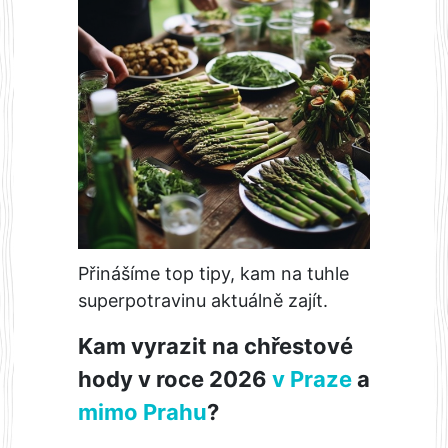
Přinášíme top tipy, kam na tuhle
superpotravinu aktuálně zajít.
Kam vyrazit na chřestové
hody v roce 2026
v Praze
a
mimo Prahu
?