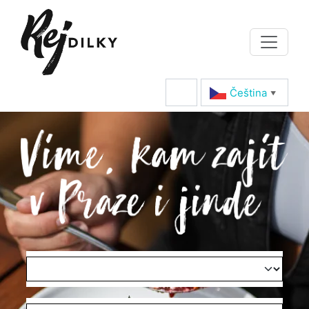
Čeština‎
▼