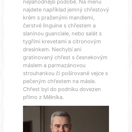
nejlahodnější podobě. Na menu
najdete například jemný chřestový
krém s praženými mandlemi,
čerstvé linguine s chřestem a
slaninou guanciale, nebo salát s
tygřími krevetami a citronovým
dresinkem. Nechybí ani
gratinovaný chřest s česnekovým
máslem a parmazánovou
strouhankou či pošírované vejce s
pečeným chřestem na másle.
Chřest byl do podniku dovezen
přímo z Mělníka.