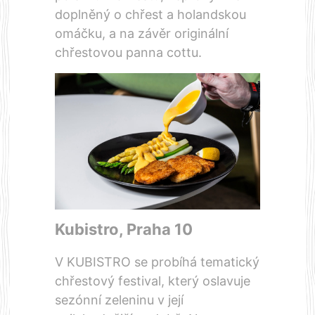
doplněný o chřest a holandskou
omáčku, a na závěr originální
chřestovou panna cottu.
Kubistro
, Praha 10
V KUBISTRO se probíhá tematický
chřestový festival, který oslavuje
sezónní zeleninu v její