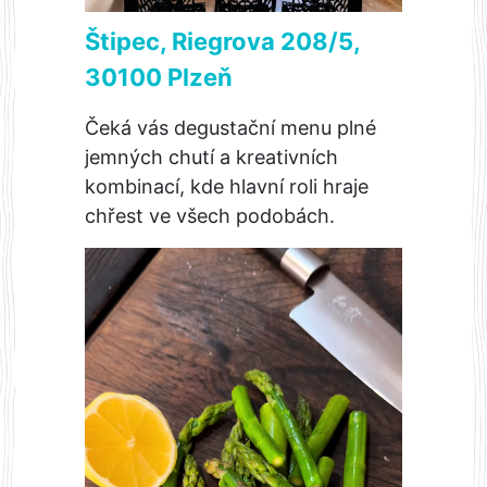
Štipec, Riegrova 208/5,
30100 Plzeň
Čeká vás degustační menu plné
jemných chutí a kreativních
kombinací, kde hlavní roli hraje
chřest ve všech podobách.