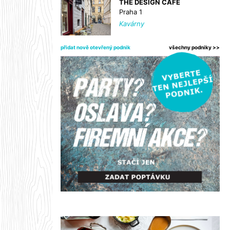
THE DESIGN CAFE
Praha 1
Kavárny
přidat nově otevřený podnik
všechny podniky >>