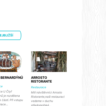
EJBLIŽŠÍ
 BERNARDÝNŮ
ARROSTO
RISTORANTE
ce
Restaurace
ce U Čtyř
Milí návštěvníci Arrosto
nů je rozdělena
Ristorante,naši restauraci
k částí. Při vstupu
vedeme v duchu
urace…
středomořské…