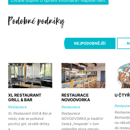
Chcete doplnit či opravit informace? Napište nám.
NEJPODOBNĚJŠÍ
N
XL RESTAURANT
RESTAURACE
U ČTYŘ
GRILL & BAR
NOVODVORKA
Restaura
Restaurace
Restaurace
Restaura
XL Restaurant Grill & Bar je
Restaurace
Bernardý
místo, kde se potkává
NOVODVORKA je tradiční
na několi
poctivý gril, skvělé drinky
česká „hospoda“ v tom
do resta
a…
nejlepším slova smyslu.