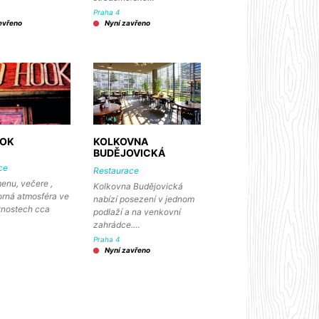
Praha 4
evřeno
Nyní zavřeno
OOK
KOLKOVNA
BUDĚJOVICKÁ
ce
Restaurace
enu, večere ,
Kolkovna Budějovická
orná atmosféra ve
nabízí posezení v jednom
tnostech cca
podlaží a na venkovní
zahrádce.…
Praha 4
Nyní zavřeno