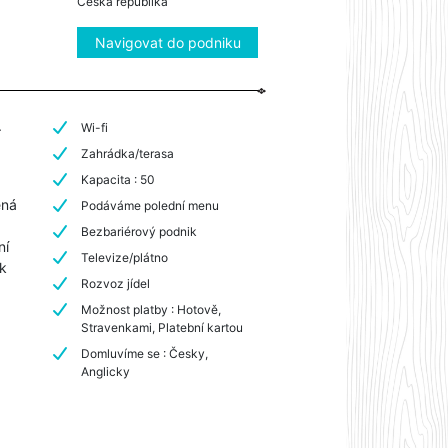
Česká republika
Navigovat do podniku
.
Wi-fi
Zahrádka/terasa
Kapacita : 50
ená
Podáváme polední menu
Bezbariérový podnik
ní
Televize/plátno
 k
Rozvoz jídel
Možnost platby : Hotově,
Stravenkami, Platební kartou
Domluvíme se : Česky,
Anglicky