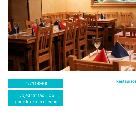
Restaurac
777119989
Objednat taxík do
podniku za fixní cenu