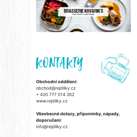
Předchozí
Další
Obchodní oddělení:
obchod@rejdilky.cz
+ 420 777 014 262
www.rejdilky.cz
Všeobecné dotazy, připomínky, nápady,
doporučení:
info@rejdilky.cz