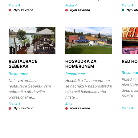
Praha 4
Praha 4
Praha 4
Nyní zavřeno
Nyní zavřeno
Nyní ot
RESTAURACE
HOSPŮDKA ZA
RED H
ŠEBERÁK
HOMERUNEM
Restaura
Restaurace
Restaurace
Polední m
Náš tým areálu a
Hospůdka Za homerunem
pivo Výb
restaurace Šeberák Vám
se nachází v bezprostřední
dvou mís
ochotně a především
blízkosti baseballového
50míst.…
profesionálně…
hřiště…
Praha 4
Brno
Nyní zavřeno
Nyní zavřeno
Praha 4