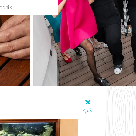
X
Zpět