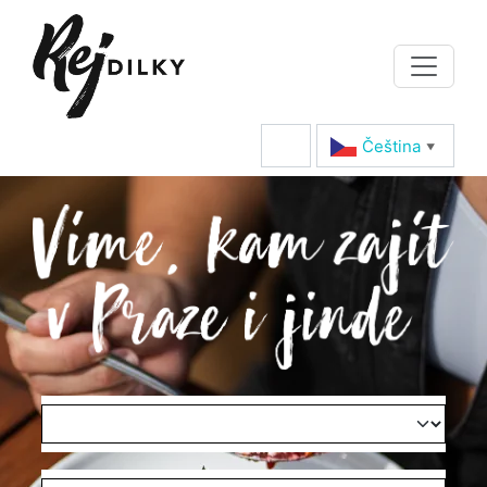
Čeština‎
▼