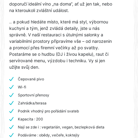
doporučí ideální víno „na doma“, ať už jen tak, nebo
na kteroukoli zvláštní událost.
.. a pokud hledáte místo, které má styl, výbornou
kuchyni a tým, jenž zvládá detaily, jste u nás
správně. V naší restauraci s útulnými salonky a
variabilními prostory připravíme vše – od narozenin
a promocí přes firemní večírky až po svatby.
Postaráme se o hudbu (DJ i živou kapelu), raut či
servírované menu, výzdobu i techniku. Vy si jen
užijte svůj den.
Čepované pivo
Wi-fi
Sportovní přenosy
Zahrádka/terasa
Podnik vhodný pro pořádání svateb
Kapacita : 200
Nají se zde i : vegetarián, vegan, bezlepková dieta
Podáváme : obědy, večeře, koktejly