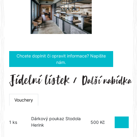
Previous
Next
Chcete doplnit či opravit informace? Napište
nám.
Vouchery
Dárkový poukaz Stodola
1 ks
500 Kč
Herink