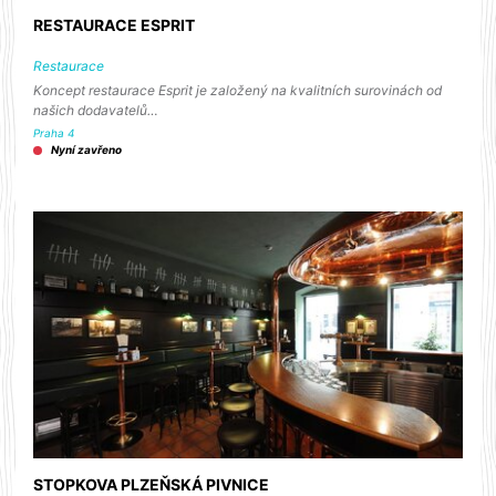
RESTAURACE ESPRIT
Restaurace
Koncept restaurace Esprit je založený na kvalitních surovinách od
našich dodavatelů…
Praha 4
Nyní zavřeno
STOPKOVA PLZEŇSKÁ PIVNICE