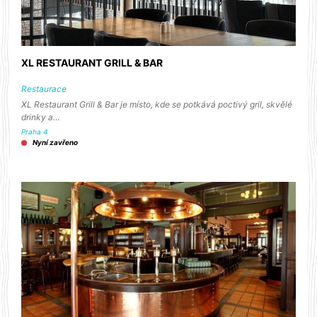
XL RESTAURANT GRILL & BAR
Restaurace
XL Restaurant Grill & Bar je místo, kde se potkává poctivý gril, skvělé
drinky a…
Praha 4
Nyní zavřeno