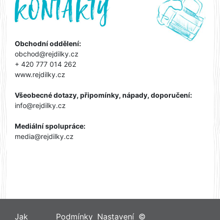
Obchodní oddělení:
obchod@rejdilky.cz
+ 420 777 014 262
www.rejdilky.cz
Všeobecné dotazy, připomínky, nápady, doporučení:
info@rejdilky.cz
Mediální spolupráce:
media@rejdilky.cz
Jak
Podmínky
Nastavení
©