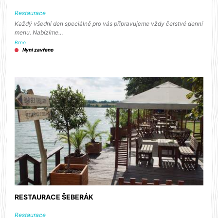
Restaurace
Každý všední den speciálně pro vás připravujeme vždy čerstvé denní
menu. Nabízíme…
Brno
Nyní zavřeno
RESTAURACE ŠEBERÁK
Restaurace