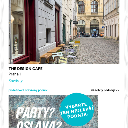
THE DESIGN CAFE
Praha 1
Kavárny
přidat nově otevřený podnik
všechny podniky >>