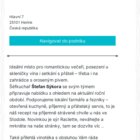
Hlavní 7
25101 Herink
Česká republika
Navigovat do podniku
Ideální místo pro romantickou večeři, posezení u
skleničky vína i setkání s přáteli – třeba i na
zahrádce s oroseným pivem.
Šéfkuchař
Štefan Sýkora
se svým týmem
připravuje nabídku s ohledem na aktuální roční
období. Podporujeme lokální farmáře a řezníky –
otevřená kuchyně, příjemný a přátelský servis, to je
náš recept na příjemně strávené chvíle u nás ve
Stodole. Novinkou je sýr Raclette, neváhejte a
mrkněte na naše stránky, tam se dozvíte víc ..
Také přilehlá vinotéka s obsluhou Vám ráda