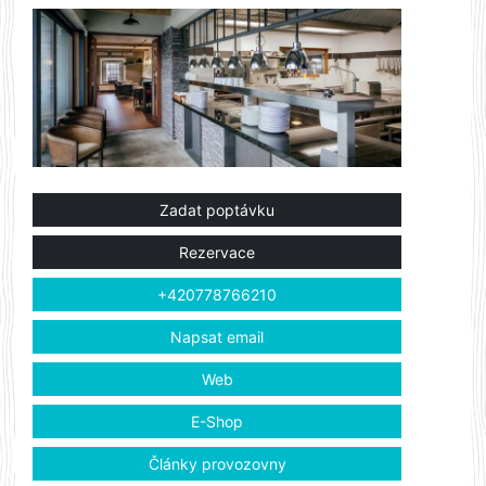
Zadat poptávku
Rezervace
+420778766210
Napsat email
Web
E-Shop
Články provozovny