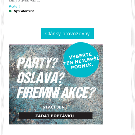
ceny kterou vám…
Praha 4
Nyní otevřeno
Články provozovny