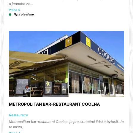
u jednoho ze…
Praha 5
Nyní otevřeno
METROPOLITAN BAR-RESTAURANT COOLNA
Restaurace
Metropolitan bar-restaurant Coolna je pro skutečné lidské bytosti. Je
to místo,…