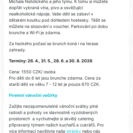
Michala Netolického a jeho týmu. K tomu si můžete
dopřát vybraná vína, pivo a osvěžující
nealkoholické nápoje. Vaše děti se zabaví v
dětském koutku pod dohledem hostesky. Těšit se
můžete na slosování o voucher. Parkování po dobu
brunche a Wi-Fi je zdarma.
Za hezkého počasí se brunch koná i na terase
zahrady.
Termíny: 26. 4., 31. 5., 28. 6. a 30. 8. 2026
Cena: 1550 CZK/ osoba
Pro děti do 6 let jsou brunche zdarma. Cena za
starší děti ve věku 7 - 12 let je pouze 670 CZK.
Firemní vánoční večírky
Zažijte nezapomenutelné vánoční svátky plné
radosti a pohody ve slavnostně vyzdobených
prostorech a vychutnejte si skvělý catering
připravený týmem našich kuchařů a cukrářů. Pro
více informací navštivte naše
stránky
nebo nás