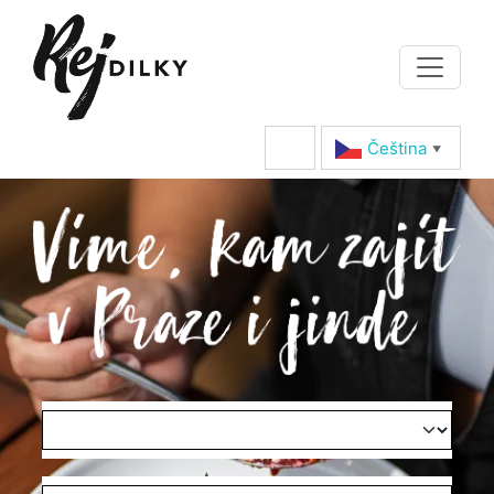
Čeština‎
▼