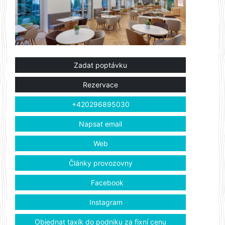
Zadat poptávku
Rezervace
+420296895030
Napsat email
Web
Články provozovny
Facebook
Instagram
Objednat taxík do podniku za fixní cenu