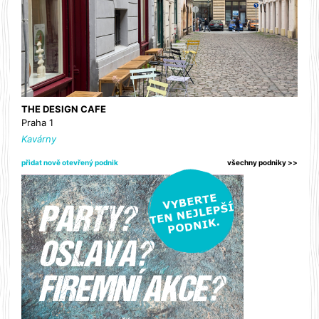
THE DESIGN CAFE
Praha 1
Kavárny
přidat nově otevřený podnik
všechny podniky >>