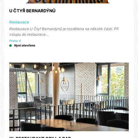
U ČTYŘ BERNARDÝNŮ
Restaurace
Restaurace U Čtyř Bernardýnů je rozdělena na několik částí. Při
vstupu do restaurace…
Praha 4
Nyní otevřeno