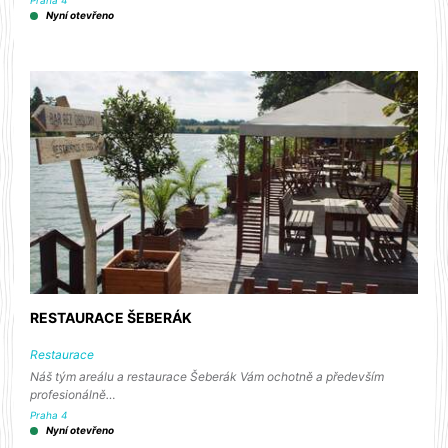
Praha 4
Nyní otevřeno
RESTAURACE ŠEBERÁK
Restaurace
Náš tým areálu a restaurace Šeberák Vám ochotně a především
profesionálně…
Praha 4
Nyní otevřeno