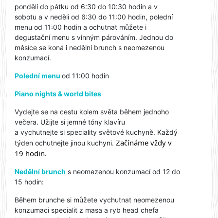
pondělí do pátku od 6:30 do 10:30 hodin a v
sobotu a v neděli od 6:30 do 11:00 hodin, polední
menu od 11:00 hodin a ochutnat můžete i
degustační menu s vinným párováním. Jednou do
měsíce se koná i nedělní brunch s neomezenou
konzumací.
Polední menu
od 11:00 hodin
Piano nights
& world bite
s
Vydejte se na cestu kolem světa během jednoho
večera. Užijte si jemné tóny klavíru
a vychutnejte si speciality světové kuchyně. Každý
Začínáme vždy v
týden ochutnejte jinou kuchyni.
19 hodin.
Nedělní brunch
s neomezenou konzumací od 12 do
15 hodin:
Během brunche si můžete vychutnat neomezenou
konzumaci specialit z masa a ryb head chefa