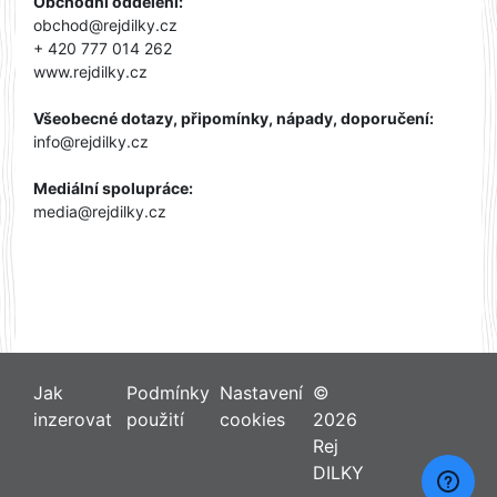
Obchodní oddělení:
obchod@rejdilky.cz
+ 420 777 014 262
www.rejdilky.cz
Všeobecné dotazy, připomínky, nápady, doporučení:
info@rejdilky.cz
Mediální spolupráce:
media@rejdilky.cz
Jak
Podmínky
Nastavení
©
inzerovat
použití
cookies
2026
Rej
DILKY