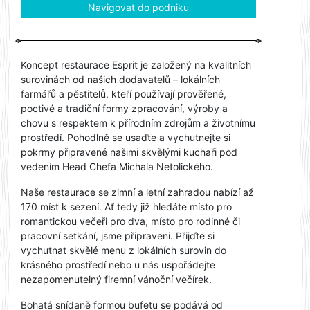
Navigovat do podniku
Koncept restaurace Esprit je založený na kvalitních
surovinách od našich dodavatelů – lokálních
farmářů a pěstitelů, kteří používají prověřené,
poctivé a tradiční formy zpracování, výroby a
chovu s respektem k přírodním zdrojům a životnímu
prostředí. Pohodlně se usaďte a vychutnejte si
pokrmy připravené našimi skvělými kuchaři pod
vedením Head Chefa Michala Netolického.
Naše restaurace se zimní a letní zahradou nabízí až
170 míst k sezení. Ať tedy již hledáte místo pro
romantickou večeři pro dva, místo pro rodinné či
pracovní setkání, jsme připraveni. Přijďte si
vychutnat skvělé menu z lokálních surovin do
krásného prostředí nebo u nás uspořádejte
nezapomenutelný firemní vánoční večírek.
Bohatá snídaně formou bufetu se podává od