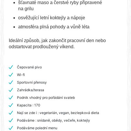
šťavnaté maso a čerstvé ryby připravené
na grilu
osvěžující letní koktejly a nápoje
atmosféra plná pohody a vůně léta
Ideální způsob, jak zakončit pracovní den nebo
odstartovat prodloužený víkend.
Čepované pivo
Wi-fi
Sportovní přenosy
Zahrádka/terasa
Podnik vhodný pro pořádání svateb
Kapacita : 170
Nají se zde i : vegetarián, vegan, bezlepková dieta
Podáváme : snídaně, obědy, večeře, koktejly
Podáváme polední menu