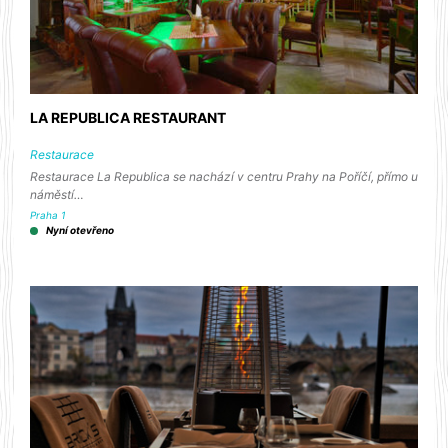
LA REPUBLICA RESTAURANT
Restaurace
Restaurace La Republica se nachází v centru Prahy na Poříčí, přímo u
náměstí…
Praha 1
Nyní otevřeno