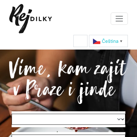
Čeština‎
▼