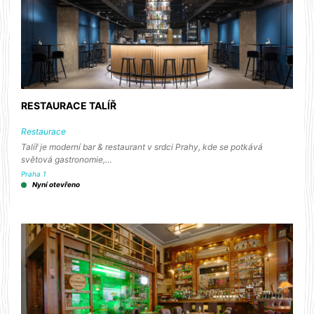
RESTAURACE TALÍŘ
Restaurace
Talíř je moderní bar & restaurant v srdci Prahy, kde se potkává
světová gastronomie,…
Praha 1
Nyní otevřeno