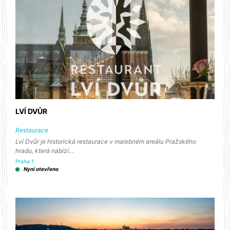
LVÍ DVŮR
Restaurace
Lví Dvůr je historická restaurace v malebném areálu Pražského
hradu, která nabízí…
Praha 1
Nyní otevřeno