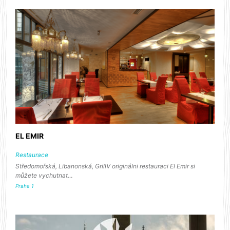
EL EMIR
Restaurace
Středomořská, Libanonská, GrillV originálni restauraci El Emir si
můžete vychutnat…
Praha 1