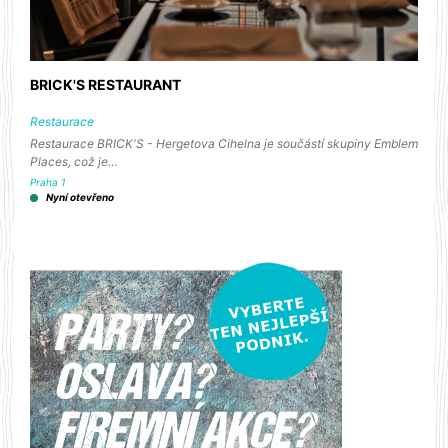
BRICK'S RESTAURANT
Restaurace
Restaurace BRICK'S - Hergetova Cihelna je součástí skupiny Emblem
Places, což je…
Praha 1
Nyní otevřeno