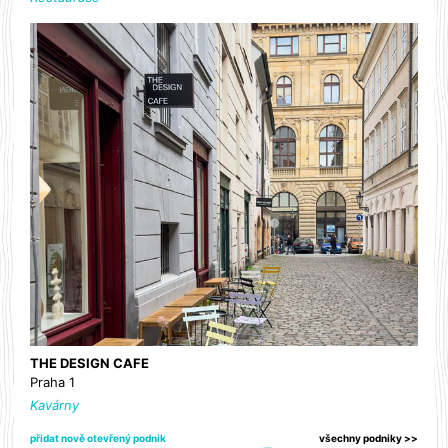
THE DESIGN CAFE
Praha 1
Kavárny
přidat nově otevřený podnik
všechny podniky >>