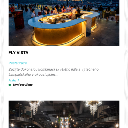
FLY VISTA
Restaurace
Zažijte dokonalou kombinaci skvělého jídla a výtečného
šampaňského v okouzlujícím…
Praha 1
Nyní otevřeno