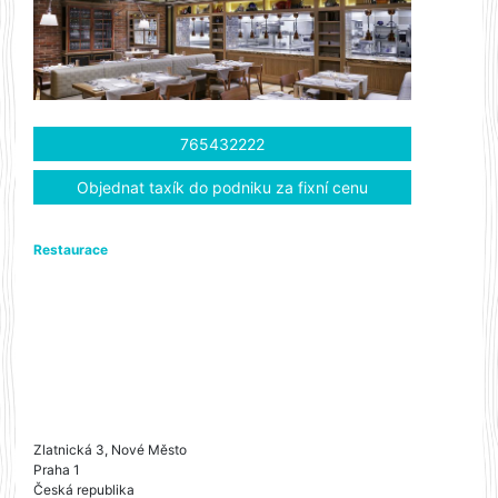
765432222
Objednat taxík do podniku za fixní cenu
Restaurace
Zlatnická 3, Nové Město
Praha 1
Česká republika