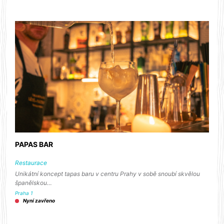
PAPAS BAR
Restaurace
Unikátní koncept tapas baru v centru Prahy v sobě snoubí skvělou
španělskou…
Praha 1
Nyní zavřeno