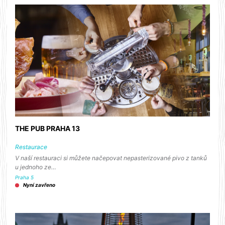
THE PUB PRAHA 13
Restaurace
V naší restauraci si můžete načepovat nepasterizované pivo z tanků
u jednoho ze…
Praha 5
Nyní zavřeno