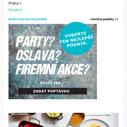
Praha 1
Kavárny
přidat nově otevřený podnik
všechny podniky >>