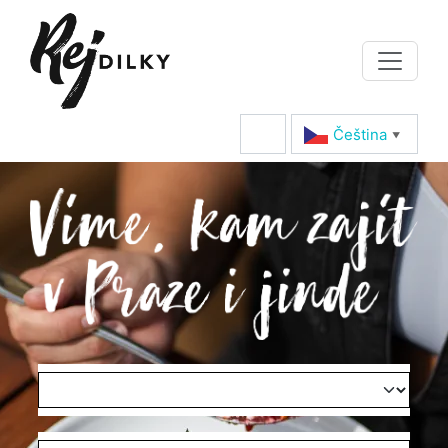
Čeština‎
▼