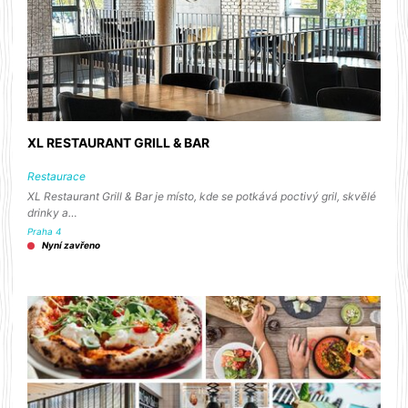
XL RESTAURANT GRILL & BAR
Restaurace
XL Restaurant Grill & Bar je místo, kde se potkává poctivý gril, skvělé
drinky a…
Praha 4
Nyní zavřeno