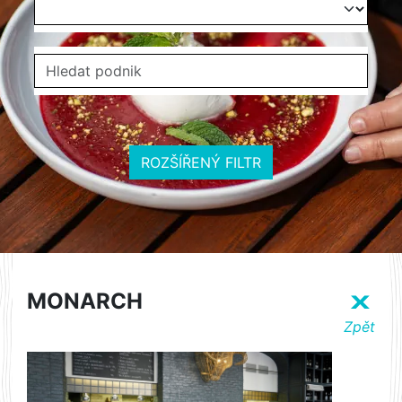
ROZŠÍŘENÝ FILTR
MONARCH
X
Zpět