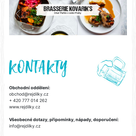
Předchozí
Další
Obchodní oddělení:
obchod@rejdilky.cz
+ 420 777 014 262
www.rejdilky.cz
Všeobecné dotazy, připomínky, nápady, doporučení:
info@rejdilky.cz