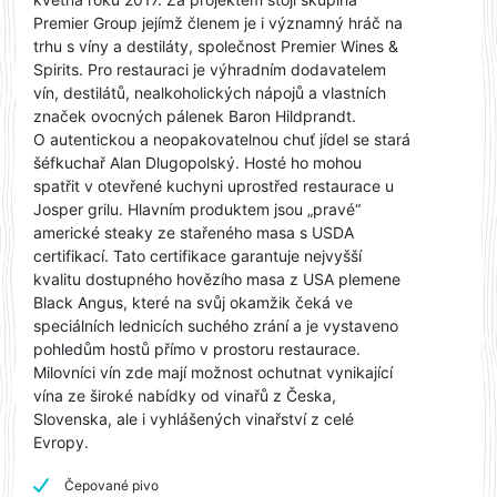
Premier Group jejímž členem je i významný hráč na
trhu s víny a destiláty, společnost Premier Wines &
Spirits. Pro restauraci je výhradním dodavatelem
vín, destilátů, nealkoholických nápojů a vlastních
značek ovocných pálenek Baron Hildprandt.
O autentickou a neopakovatelnou chuť jídel se stará
šéfkuchař Alan Dlugopolský. Hosté ho mohou
spatřit v otevřené kuchyni uprostřed restaurace u
Josper grilu. Hlavním produktem jsou „pravé“
americké steaky ze stařeného masa s USDA
certifikací. Tato certifikace garantuje nejvyšší
kvalitu dostupného hovězího masa z USA plemene
Black Angus, které na svůj okamžik čeká ve
speciálních lednicích suchého zrání a je vystaveno
pohledům hostů přímo v prostoru restaurace.
Milovníci vín zde mají možnost ochutnat vynikající
vína ze široké nabídky od vinařů z Česka,
Slovenska, ale i vyhlášených vinařství z celé
Evropy.
Čepované pivo