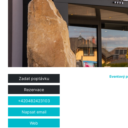
Eventový p
Zadat poptávku
Rezervace
+420482423103
Napsat email
Web