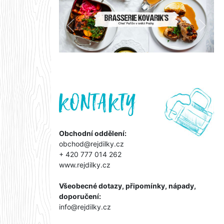
Předchozí
Další
Obchodní oddělení:
obchod@rejdilky.cz
+ 420 777 014 262
www.rejdilky.cz
Všeobecné dotazy, připomínky, nápady,
doporučení:
info@rejdilky.cz