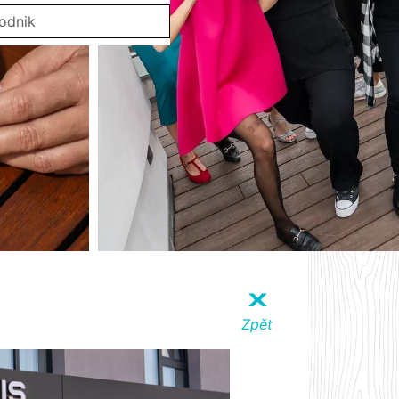
X
Zpět