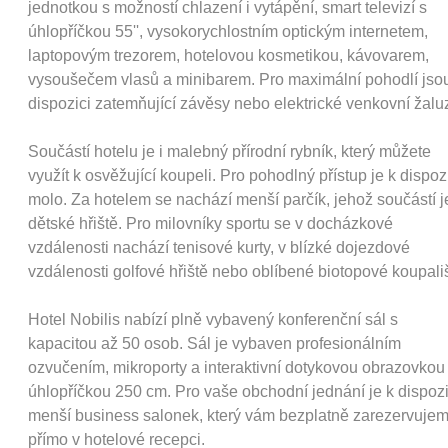
jednotkou s možností chlazení i vytápění, smart televizí s
úhlopříčkou 55'', vysokorychlostním optickým internetem,
laptopovým trezorem, hotelovou kosmetikou, kávovarem,
vysoušečem vlasů a minibarem. Pro maximální pohodlí jso
dispozici zatemňující závěsy nebo elektrické venkovní žaluz
Součástí hotelu je i malebný přírodní rybník, který můžete
využít k osvěžující koupeli. Pro pohodlný přístup je k dispoz
molo. Za hotelem se nachází menší parčík, jehož součástí je
dětské hřiště. Pro milovníky sportu se v docházkové
vzdálenosti nachází tenisové kurty, v blízké dojezdové
vzdálenosti golfové hřiště nebo oblíbené biotopové koupališ
Hotel Nobilis nabízí plně vybavený konferenční sál s
kapacitou až 50 osob. Sál je vybaven profesionálním
ozvučením, mikroporty a interaktivní dotykovou obrazovkou
úhlopříčkou 250 cm. Pro vaše obchodní jednání je k dispozi
menší business salonek, který vám bezplatně zarezervuje
přímo v hotelové recepci.