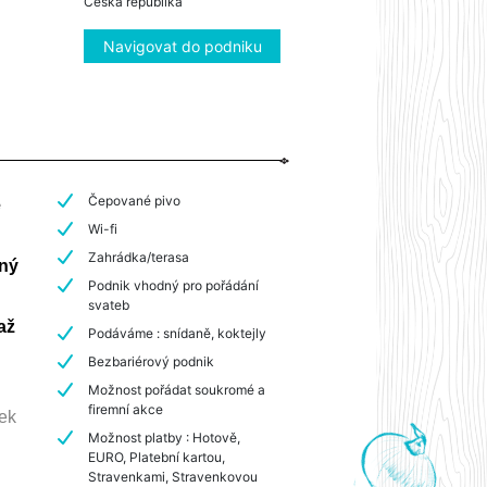
Česká republika
Navigovat do podniku
Čepované pivo
é
Wi-fi
Zahrádka/terasa
lný
Podnik vhodný pro pořádání
svateb
až
Podáváme : snídaně, koktejly
Bezbariérový podnik
Možnost pořádat soukromé a
firemní akce
nek
Možnost platby : Hotově,
EURO, Platební kartou,
Stravenkami, Stravenkovou