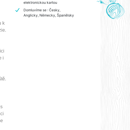
elektronickou kartou
Domluvíme se : Česky,
Anglicky, Německy, Španělsky
u k
ie.
ici
 i
tě.
 s
ci
me