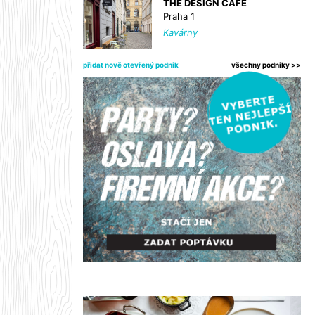
THE DESIGN CAFE
Praha 1
Kavárny
přidat nově otevřený podnik
všechny podniky >>