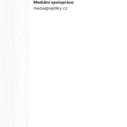
Mediální spolupráce:
media@rejdilky.cz