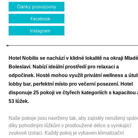
Články provozovny
Facebook
Instagram
Hotel Nobilis se nachází v klidné lokalitě na okraji Mlad
Boleslavi. Nabízí ideální prostředí pro relaxaci a
odpočinek. Hosté mohou využít privátní wellness a útu
lobby bar, perfektní místo pro večerní posezení. Hotel
disponuje 25 pokoji ve čtyřech kategoriích s kapacitou 
53 lůžek.
Naše pokoje jsou navrženy tak, aby zajistily nerušený spá
díky pohodlným lůžkům v prodloužené délce a vynikající
zvukové izolaci. Každý pokoj je vybaven klimatizační