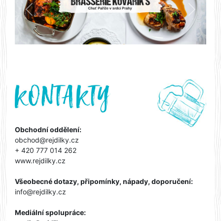
Předchozí
Další
Obchodní oddělení:
obchod@rejdilky.cz
+ 420 777 014 262
www.rejdilky.cz
Všeobecné dotazy, připomínky, nápady, doporučení:
info@rejdilky.cz
Mediální spolupráce: