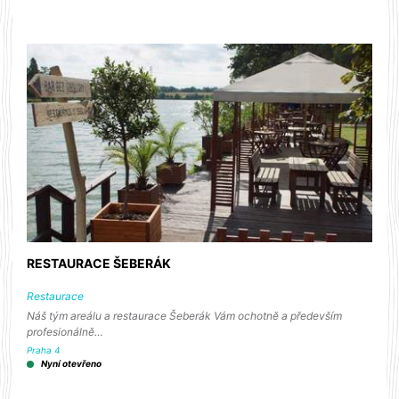
RESTAURACE ŠEBERÁK
Restaurace
Náš tým areálu a restaurace Šeberák Vám ochotně a především
profesionálně…
Praha 4
Nyní otevřeno