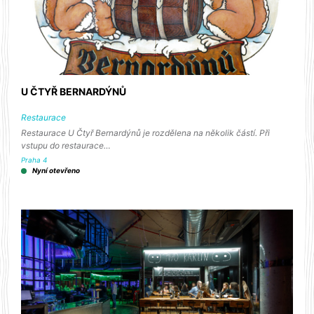
U ČTYŘ BERNARDÝNŮ
Restaurace
Restaurace U Čtyř Bernardýnů je rozdělena na několik částí. Při
vstupu do restaurace…
Praha 4
Nyní otevřeno