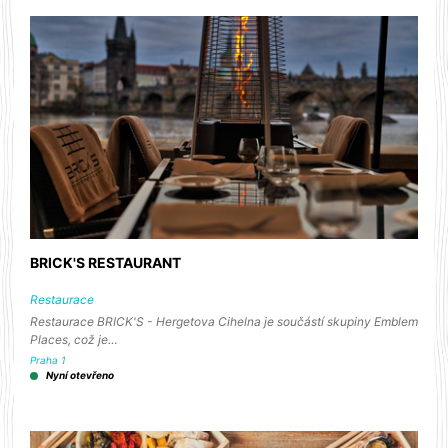
BRICK'S RESTAURANT
Restaurace
Restaurace BRICK'S - Hergetova Cihelna je součástí skupiny Emblem
Places, což je…
Praha 1
Nyní otevřeno