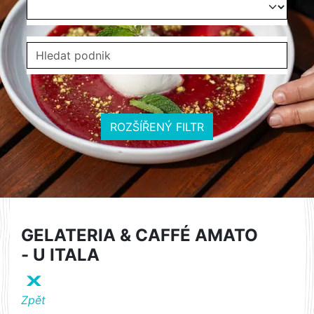
ROZŠÍŘENÝ FILTR
GELATERIA & CAFFÉ AMATO
- U ITALA
X
Zpět