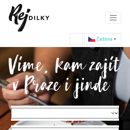
Čeština‎
▼