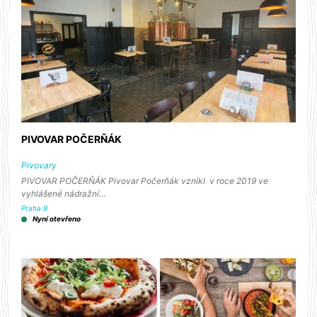
PIVOVAR POČERŇÁK
Pivovary
PIVOVAR POČERŇÁK Pivovar Počerňák vznikl v roce 2019 ve
vyhlášené nádražní…
Praha 9
Nyní otevřeno