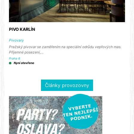
PIVO KARLÍN
Pivovary
Pražský pivovar se zaměřením na speciální odrůdu vepřových mas.
Příjemné posezení,…
Praha 8
Nyní otevřeno
Články provozovny