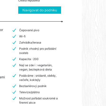
Česká republika
Navigovat do podniku
or
Čepované pivo
Wi-fi
Zahrádka/terasa
Podnik vhodný pro pořádání
svateb
Kapacita : 200
Nají se zde i : vegetarián,
vegan, bezlepková dieta
Podáváme : snídaně, obědy,
tami
večeře, koktejly
Bezbariérový podnik
Televize/plátno
Možnost pořádat soukromé a
firemní akce