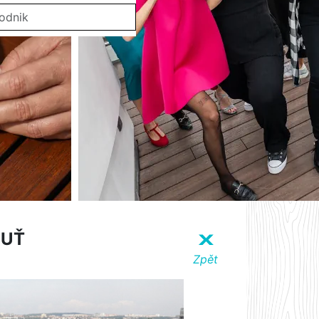
BUŤ
X
Zpět