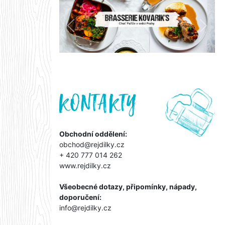
Předchozí
Další
Obchodní oddělení:
obchod@rejdilky.cz
+ 420 777 014 262
www.rejdilky.cz
Všeobecné dotazy, připomínky, nápady,
doporučení:
info@rejdilky.cz