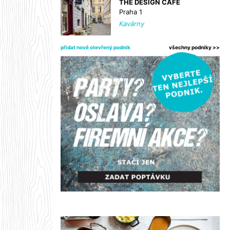
THE DESIGN CAFE
Praha 1
Kavárny
přidat nově otevřený podnik
všechny podniky >>