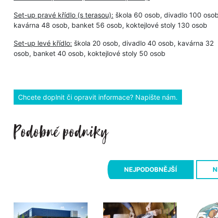
Set-up pravé křídlo (s terasou):
škola 60 osob, divadlo 100 osob
kavárna 48 osob, banket 56 osob, koktejlové stoly 130 osob
Set-up levé křídlo:
škola 20 osob, divadlo 40 osob, kavárna 32
osob, banket 40 osob, koktejlové stoly 50 osob
Chcete doplnit či opravit informace? Napište nám.
NEJPODOBNĚJŠÍ
N