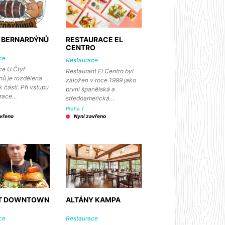
 BERNARDÝNŮ
RESTAURACE EL
CENTRO
ce
Restaurace
ce U Čtyř
Restaurant El Centro byl
nů je rozdělena
založen v roce 1999 jako
k částí. Při vstupu
první španělská a
urace…
středoamerická…
Praha 1
avřeno
Nyní zavřeno
AT DOWNTOWN
ALTÁNY KAMPA
ce
Restaurace