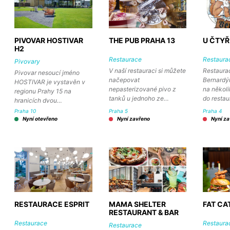
PIVOVAR HOSTIVAR
THE PUB PRAHA 13
U ČTYŘ
H2
Restaurace
Restaura
Pivovary
V naší restauraci si můžete
Restaura
Pivovar nesoucí jméno
načepovat
Bernardý
HOSTIVAR je vystavěn v
nepasterizované pivo z
na několi
regionu Prahy 15 na
tanků u jednoho ze…
do resta
hranicích dvou…
Praha 10
Praha 5
Praha 4
Nyní otevřeno
Nyní zavřeno
Nyní z
RESTAURACE ESPRIT
MAMA SHELTER
FAT C
RESTAURANT & BAR
Restaurace
Restaura
Restaurace