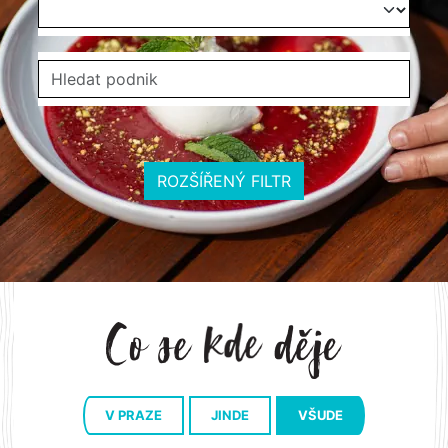
ROZŠÍŘENÝ FILTR
V PRAZE
JINDE
VŠUDE