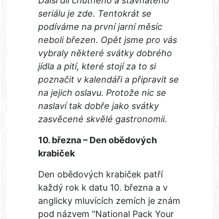
Další díl chutného a šťavnatého
seriálu je zde. Tentokrát se
podíváme na první jarní měsíc
neboli březen. Opět jsme pro vás
vybraly některé svátky dobrého
jídla a pití, které stojí za to si
poznačit v kalendáři a připravit se
na jejich oslavu. Protože nic se
naslaví tak dobře jako svátky
zasvěcené skvělé gastronomii.
10. března – Den obědových
krabiček
Den obědových krabiček patří
každý rok k datu 10. března a v
anglicky mluvících zemích je znám
pod názvem "National Pack Your