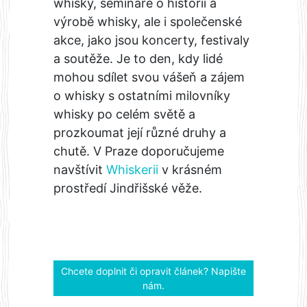
whisky, semináře o historii a
výrobě whisky, ale i společenské
akce, jako jsou koncerty, festivaly
a soutěže. Je to den, kdy lidé
mohou sdílet svou vášeň a zájem
o whisky s ostatními milovníky
whisky po celém světě a
prozkoumat její různé druhy a
chutě. V Praze doporučujeme
navštívit
Whiskerii
v krásném
prostředí Jindřišské věže.
Chcete doplnit či opravit článek? Napište
nám.