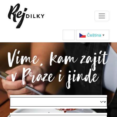
Čeština‎
▼