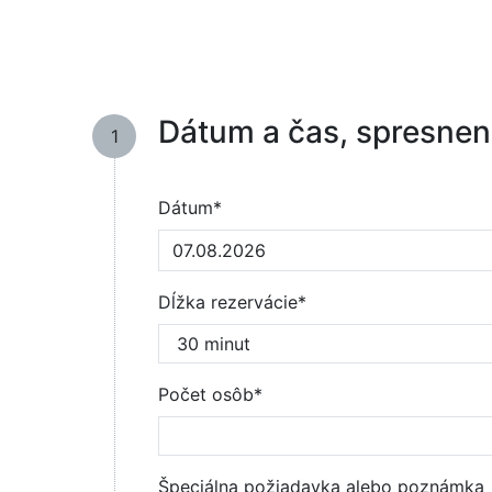
Dátum a čas, spresnen
1
Dátum*
Dĺžka rezervácie*
Počet osôb*
Špeciálna požiadavka alebo poznámka