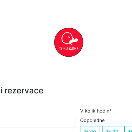
í rezervace
V kolik hodin*
Odpoledne
15:00
15:30
1